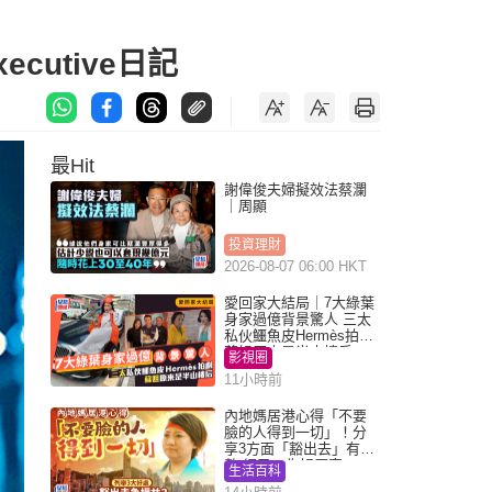
cutive日記
最Hit
謝偉俊夫婦擬效法蔡瀾
｜周顯
投資理財
2026-08-07 06:00 HKT
愛回家大結局｜7大綠葉
身家過億背景驚人 三太
私伙鱷魚皮Hermès拍劇
蘇姐原來是半山樓后
影視圈
11小時前
內地媽居港心得「不要
臉的人得到一切」！分
享3方面「豁出去」有著
數 網民：你好厲害
生活百科