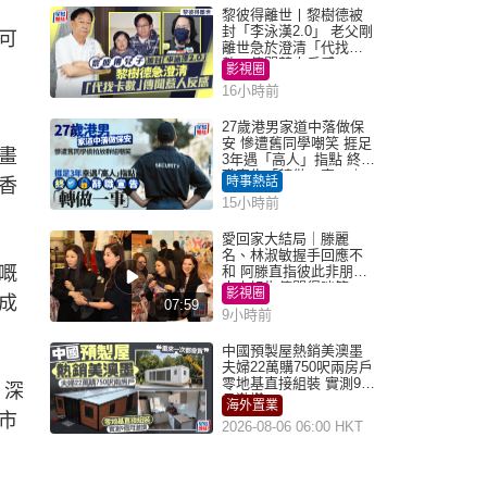
黎彼得離世丨黎樹德被
封「李泳漢2.0」 老父剛
可
離世急於澄清「代找卡
數」傳聞惹人反感
影視圈
16小時前
27歲港男家道中落做保
安 慘遭舊同學嘲笑 捱足
畫
3年遇「高人」指點 終辭
職宣告「轉做一事」｜
時事熱話
香
Juicy叮
15小時前
愛回家大結局｜滕麗
名、林淑敏握手回應不
嘅
和 阿滕直指彼此非朋友
大小姐指傳聞得啖笑
影視圈
成
07:59
9小時前
中國預製屋熱銷美澳墨
夫婦22萬購750呎兩房戶
零地基直接組裝 實測9個
、深
月激讚
海外置業
市
2026-08-06 06:00 HKT