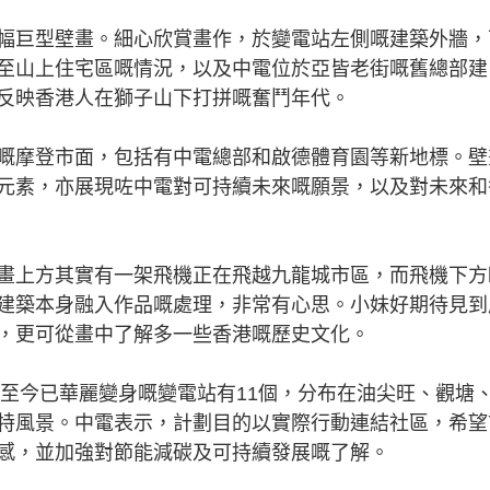
巨型壁畫。細心欣賞畫作，於變電站左側嘅建築外牆，
至山上住宅區嘅情況，以及中電位於亞皆老街嘅舊總部建
反映香港人在獅子山下打拼嘅奮鬥年代。
摩登市面，包括有中電總部和啟德體育園等新地標。壁
元素，亦展現咗中電對可持續未來嘅願景，以及對未來和
上方其實有一架飛機正在飛越九龍城市區，而飛機下方
建築本身融入作品嘅處理，非常有心思。小妹好期待見到
，更可從畫中了解多一些香港嘅歷史文化。
至今已華麗變身嘅變電站有11個，分布在油尖旺、觀塘
特風景。中電表示，計劃目的以實際行動連結社區，希望
感，並加強對節能減碳及可持續發展嘅了解。