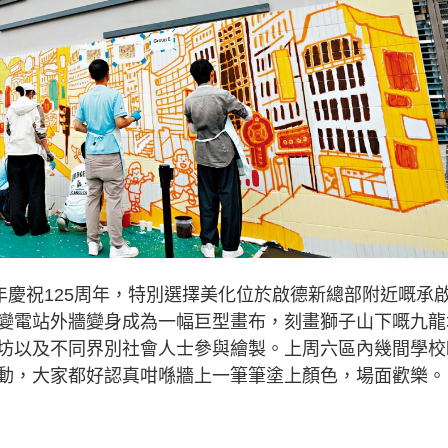
年慶祝125周年，特別選擇美化位於啟德新總部附近嘅承
變電站外牆變身成為一幅巨型畫布，刻畫獅子山下嘅九龍
坊以及不同界別社會人士參與繪製。上周六區內幾間學校
動，大家都好認真咁喺牆上一筆筆塗上顏色，場面歡樂。