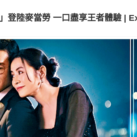
堡」登陸麥當勞 一口盡享王者體驗 | Exe