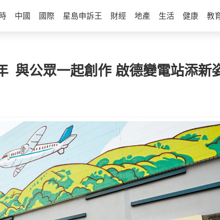
時
中國
國際
星島申訴王
財經
地產
生活
健康
教
125周年 與公眾一起創作 啟德變電站