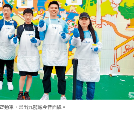
齊動筆，畫出九龍城今昔面貌。