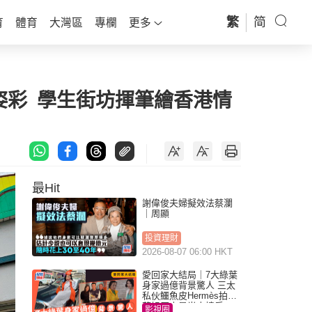
繁
简
育
體育
大灣區
專欄
更多
添新姿彩 學生街坊揮筆繪香港情
最Hit
謝偉俊夫婦擬效法蔡瀾
｜周顯
投資理財
2026-08-07 06:00 HKT
愛回家大結局｜7大綠葉
身家過億背景驚人 三太
私伙鱷魚皮Hermès拍劇
蘇姐原來是半山樓后
影視圈