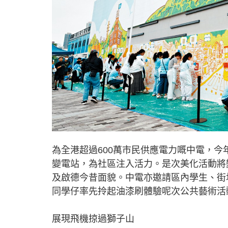
為全港超過600萬市民供應電力嘅中電，今
變電站，為社區注入活力。是次美化活動將
及啟德今昔面貌。中電亦邀請區內學生、街
同學仔率先拎起油漆刷體驗呢次公共藝術活
展現飛機掠過獅子山