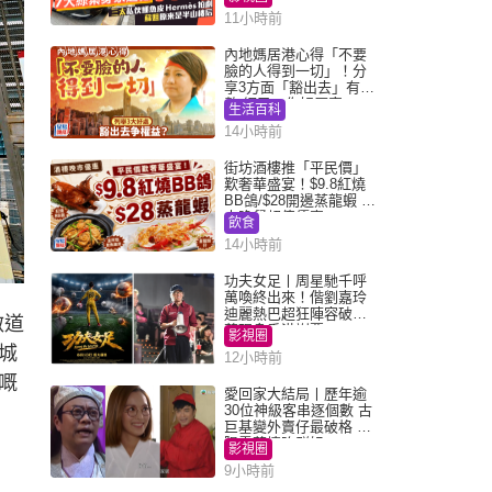
11小時前
內地媽居港心得「不要
臉的人得到一切」！分
享3方面「豁出去」有著
數 網民：你好厲害
生活百科
14小時前
街坊酒樓推「平民價」
歎奢華盛宴！$9.8紅燒
BB鴿/$28開邊蒸龍蝦 3
大晚餐超值優惠
飲食
14小時前
功夫女足丨周星馳千呼
萬喚終出來！偕劉嘉玲
迪麗熱巴超狂陣容破天
啟道
荒現身香港謝票
影視圈
城
12小時前
嘅
愛回家大結局丨歷年逾
30位神級客串逐個數 古
巨基變外賣仔最破格 歐
陽震華情陷群姐
影視圈
9小時前