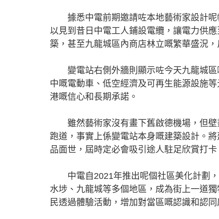
據悉中電前期邀請咗本地藝術家設計呢幅
以見到昔日中電工人鋪設電纜，讓電力供應
築，甚至九龍城區內商店林立嘅繁華盛況，
變電站右側外牆則顯示咗今天九龍城區嘅
中嘅電動車、低空經濟及可再生能源設施等
港嘅信心和長期承諾。
雖然藝術家沒有畫下舊啟德機場，但壁畫
跑道，事實上係變電站本身嘅建築設計。將
品面世，屆時定必會吸引途人駐足欣賞打卡
中電自2021年推出呢個社區美化計劃，
水埗、九龍城等多個地區，成為街上一道獨
民透過體驗活動，增加對當區嘅認識和認同