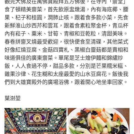
觀完大佛及在萬佛寶殿拜五方佛後，在寺內「齋堂」
食了頓精美齋菜，首先飲原盅燉湯，內有海底椰、腰
果、杞子和桂圓，潤肺止咳。跟着食多款小菜，先食
新鮮淮山炒西芹和雲耳，跟着食素粒聚金杯，青瓜杯
內有崧子、粟米、甘筍、青椒和豆乾粒，清甜美味。
春卷拼齋叉燒最受歡迎，很快便食至清碟，其他菜式
好像紅燒豆腐、金菇四寶札、黑椒白靈菇都是賣相和
味道俱佳的廣東齋菜。單尾是芝士燴伊麵和錦繡炒
飯，人人食過不停，甜品多款，分別是芒果糯米糍、
雜果沙律、花生糊和太座最愛的山水豆腐花。飯後我
們到大雄寶殿外的廣場浴佛，跟着開心地坐車回家。
葉澍堃