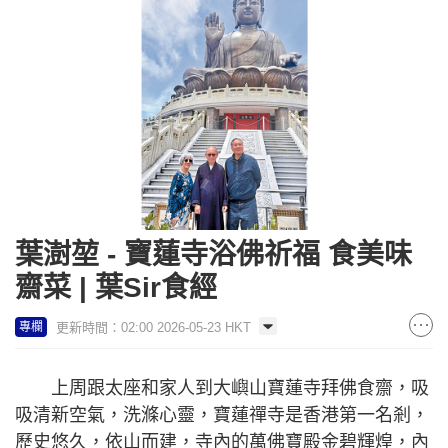
葉澍堃 - 寶蓮寺浴佛祈福 食美味
齋菜 | 葉Sir食經
更新時間：02:00 2026-05-23 HKT
專欄
上周跟太座和家人到大嶼山寶蓮寺拜佛食齋，吸
吸清新空氣，洗滌心靈，寶蓮禪寺是香港第一名剎，
歷史悠久，依山而建，寺內的萬佛寶殿金碧輝煌，內