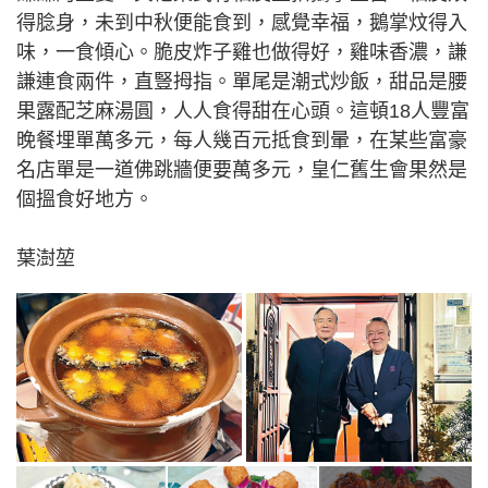
得腍身，未到中秋便能食到，感覺幸福，鵝掌炆得入
味，一食傾心。脆皮炸子雞也做得好，雞味香濃，謙
謙連食兩件，直豎拇指。單尾是潮式炒飯，甜品是腰
果露配芝麻湯圓，人人食得甜在心頭。這頓18人豐富
晚餐埋單萬多元，每人幾百元抵食到暈，在某些富豪
名店單是一道佛跳牆便要萬多元，皇仁舊生會果然是
個搵食好地方。
葉澍堃