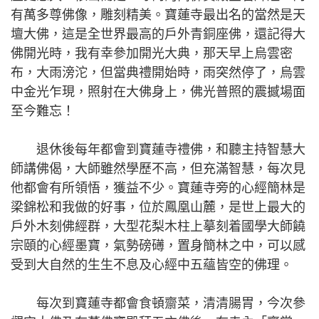
有萬多尊佛像，雕刻精美。寶蓮寺最出名的當然是天
壇大佛，這是全世界最高的戶外青銅座佛，還記得大
佛開光時，我有幸參加開光大典，那天早上烏雲密
布，大雨滂沱，但當典禮開始時，雨突然停了，烏雲
中金光乍現，照射在大佛身上，佛光普照的震撼場面
至今難忘！
退休後每年都會到寶蓮寺禮佛，和聽主持智慧大
師講佛偈，大師雖然學歷不高，但充滿智慧，每次見
他都會有所領悟，獲益不少。寶蓮寺旁的心經簡林是
梁錦松和我做的好事，位於鳳凰山麓，是世上最大的
戶外木刻佛經群，大型花梨木柱上摹刻着國學大師饒
宗頤的心經墨寶，氣勢磅礡，置身簡林之中，可以感
受到大自然的生生不息及心經中五蘊皆空的佛理。
每次到寶蓮寺都會食頓齋菜，清清腸胃，今次參