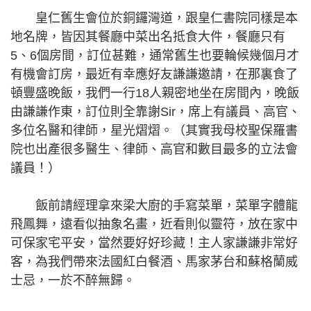
皇仁舊生會位於銅鑼灣道，跟皇仁書院同樣是本
地名牌，皆因其餐廳中菜出名抵食大件，餐廳只有
5、6個房間，訂位甚難，通常舊生也要輪候幾個月才
有機會訂房，最近有幸應好友謙謙邀請，在那裏食了
頓豐盛晚飯，我們一行18人親密地坐在房間內，晚飯
由謙謙作東，訂位則全靠謝Sir，席上有議員、高官、
多位名醫和律師，星光熠熠。（其實我母校聖保羅書
院也出產很多醫生、律師、高官和數目最多的立法會
議員！）
飯前請經理拿來梁大廚的手寫菜單，菜單字體龍
飛鳳舞，遠看似抽象名畫，近看則似靈符，放在家中
可保家宅平安，當然要好好珍藏！主人家謙謙非常好
客，為我們帶來法國紅白餐酒、馬家茅台和蘇格蘭威
士忌，一於不醉無歸。