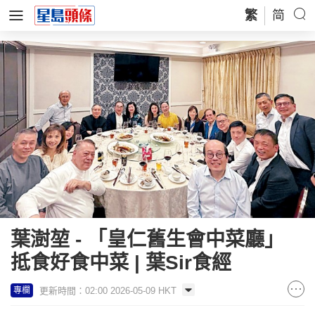
繁
简
葉澍堃 - 「皇仁舊生會中菜廳」
抵食好食中菜 | 葉Sir食經
更新時間：02:00 2026-05-09 HKT
專欄