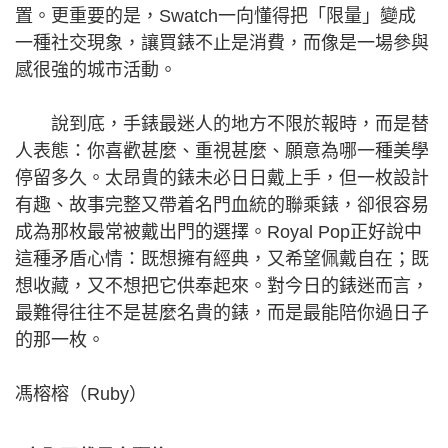
置。更重要的是，Swatch一向懂得把「限量」變成
一種社交現象，讓買錶不止是消費，而像是一場參與
感很強的城市活動。
說到底，手錶最迷人的地方不限於報時，而是替
人表態：你喜歡甚麼、重視甚麼、願意為哪一種美學
停留多久。太昂貴的錶未必日日戴上手，但一枚設計
有趣、故事完整又帶着名門血統的聯乘錶，卻很容易
成為那枚最常被戴出門的選擇。Royal Pop正好說中
這種矛盾心情：既想擁有經典，又希望佩戴自在；既
想收藏，又不想把它供奉起來。對今日的錶迷而言，
最難得往往不是甚麼名貴的錶，而是最能陪你過日子
的那一枚。
馮榕榕（Ruby）