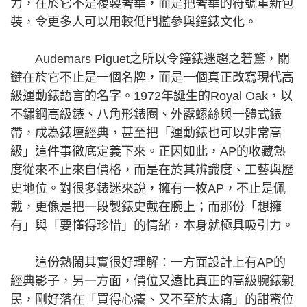
力，在於它不是複製奢華，而是把奢華的符號重新包
裝，令更多人可以用較低門檻參與鐘錶文化。
Audemars Piguet之所以令鐘錶迷趨之若鶩，關
鍵在於它不止是一個名牌，而是一個真正改寫現代高
級運動錶語言的名字。1972年誕生的Royal Oak，以
不鏽鋼高級錶、八角形錶圈、外露螺絲與一體式錶
帶，成為錶壇經典，甚至把「運動錶也可以非常高
級」這件事徹底定義下來。正因如此，AP的收藏熱
度從來不止來自價格，而是在於其辨識度、工藝與歷
史地位。對很多錶迷來說，擁有一枚AP，不止是佩
戴，更像是把一段製錶史戴在腕上；而那份「想擁
有」與「要懂得珍惜」的情緒，本身就極具吸引力。
這份熱鬧其實很好理解：一方面設計上有AP的
經典影子，另一方面，價位又遠比真正的高級腕錶親
民，剛好落在「買得心癢、又不至於太痛」的甜蜜位