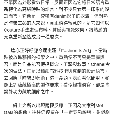
不單因為外形看似日常，反而正因為它將日常語言重
新轉化為高級時裝的語言。對不少只看第一印象的觀
眾而言，它像是一套帶有denim影子的衣着；但對熟
悉時裝工藝的人來說，真正值得留意的，是它如何以
Couture手法處理布料、質感與視覺效果，將熟悉的
元素重新塑造成另一種層次。
這亦正好呼應今屆主題「Fashion Is Art」。當時
裝被放進藝術的框架之中，重點便不再只是華麗與
否，而是作品能否傳達概念、工藝與敘事。Chanel今
次的做法，正是以精細布料技術與克制的設計語言，
去回應「時裝即藝術」這一命題。表面看似簡單，實
際上卻蘊藏極高的製作要求；看似輕描淡寫，卻是將
設計功力藏於細節之中。
網上之所以出現兩極反應，正因為大家對Met
Gala的想像，往往仍停留在「一定要夠誇張、夠戲劇