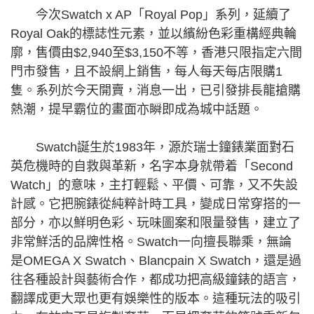
今次Swatch x AP「Royal Pop」系列，延續了
Royal Oak的標誌性元素，並以繽紛色彩重構經典輪
廓，售價由$2,940至$3,150不等，香港只限指定六間
門市發售，且不設網上銷售，每人每天每店限購1
隻。系列於今天開賣，消息一出，已引發排長龍搶購
熱潮，提早霸位的畫面亦瞬即成為城中話題。
Swatch誕生於1983年，源於瑞士鐘錶業面對石
英危機時的自救與革新，名字本身就帶着「Second
Watch」的意味，主打輕鬆、平價、可靠，又不失設
計感。它把腕錶從純粹計時工具，變成日常穿搭的一
部分，亦以鮮明色彩、玩味圖案和限量發售，建立了
非常鮮活的品牌性格。Swatch一向擅長聯乘，無論
是OMEGA X Swatch、Blancpain X Swatch，還是過
往各種設計與藝術合作，都成功把高級鐘錶的語言，
翻譯成更大眾也更有娛樂性的版本。這種玩法的吸引