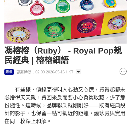
馮榕榕（Ruby） - Royal Pop親
民經典 | 榕榕細語
更新時間：02:00 2026-05-16 HKT
專欄
有些錶，價錢高得叫人心動又心慌，買得起都未
必捨得天天戴，買回來反而要小心翼翼收藏，少了那
份隨性。這時候，品牌聯乘就剛剛好——既有經典設
計的影子，也保留一點可親近的距離，讓珍藏與實用
在同一枚錶上和解。