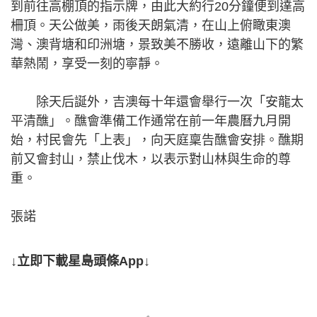
到前往高棚頂的指示牌，由此大約行20分鐘便到達高
柵頂。天公做美，雨後天朗氣清，在山上俯瞰東澳
灣、澳背塘和印洲塘，景致美不勝收，遠離山下的繁
華熱鬧，享受一刻的寧靜。
除天后誕外，吉澳每十年還會舉行一次「安龍太
平清醮」。醮會準備工作通常在前一年農曆九月開
始，村民會先「上表」，向天庭稟告醮會安排。醮期
前又會封山，禁止伐木，以表示對山林與生命的尊
重。
張諾
↓立即下載星島頭條App↓