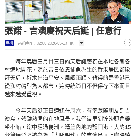
張諾 - 吉澳慶祝天后誕 | 任意行
更新時間：02:00 2026-05-13 HKT
專欄
每年農曆三月廿三日的天后誕慶祝在本地各鄉各
村遍地開花，源於昔日依靠捕魚為生的香港居民都敬
拜天后，祈求出海平安、風調雨順。難得的是香港已
從漁村轉型為大都市，這傳統節日不但保存下來而且
越來越受重視。
今年天后誕正日適逢在周六，有幸跟隨朋友到吉
澳島，體驗熱鬧的在地風景。我們清早到達沙頭角乘
坐小船，途中經過鴨洲，遙望內地的鹽田港，大約15
分鐘便登陸被譽為「大鵬明珠」的吉澳島。上岸時聽