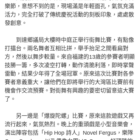
樂節，意想不到的是，現場滿是年輕面孔，氣氛充滿
活力，完全打破了傳統慶祝活動的刻板印象，處處散
發創意。
到達鄉議局大樓時中庭正舉行街舞比賽，有點像
打擂台。兩名舞者互相比拼，舉手抬足之間看扁對
方，然後以舞步較量。來自福建的13歲的參賽者明顯
技勝一籌，多次凌空打轉，動作清脆利落，即時掌聲
雷動，結果少年得了全場冠軍。原來這次比賽對各參
賽者意義重大，讓他們在即將舉行的大灣區比賽前有
機會作交流預賽。對街舞有興趣的要密切留意這大賽
了。
另一邊是「爆旋陀螺」比賽，原來這款遊戲又再
流行起來，氣氛熱烈。晚上的重頭戲是小型音樂會，
演出陣容包括「Hip Hop 詩人」Novel Fergus，樂隊