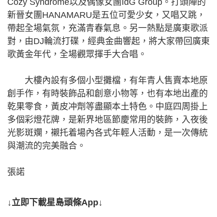
Cozy Syndrome以及偶像女團IdG Group。打頭陣的
新晉女團HANAMARU是五位可愛少女，又唱又跳，
帶起全場氣氛，充滿青春氣息。另一熱點是廣東歌派
對，由DJ輪流打碟，經典金曲響起，將大家帶回廣東
歌黃金年代，全場觀眾揮手大合唱。
大樓內設有多個小型攤檔，有年青人售賣本地原
創手作，有時裝飾品和創意小物等，也有本地出產的
乾果零食，黃皮冲劑等盡顯本土特色。中庭四周掛上
多個彩燈花牌，是新界地區節慶常用的裝飾，入夜後
光影斑斕，襯托着場內各式年輕人活動，是一次傳統
與潮流的完美融合。
張諾
↓立即下載星島頭條App↓