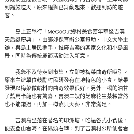
到鑼鼓喧天，原來醒獅已舞動起來，歡迎到訪的遊
客。
島上正舉行「MeGoOut鄉村美食嘉年華暨吉澳
天后誕慶典」，由鄉郊保育辦公室資助、中文大學主
辦，與島上居民攜手，推廣吉澳的客家文化和小島風
景，同時為傳統慶節活動注入新意。
我急不及待走到市集，立即被梅菜曲奇所吸引。
原來主辦單位鼓勵村民研發有在地特色的小食，結果
發現以梅菜做餡料的曲奇效果很好，另外一檔的油甘
子醬馬卡龍也有驚喜，吉澳二嫂的芝麻花生茶粿當然
也不能錯過，再加一樽紫貝天葵，非常滿足。
吉澳島坐落在著名的印洲塘，吃過各式小食後，
便去登山看海。在碼頭右轉，到了吉澳村公所便會看