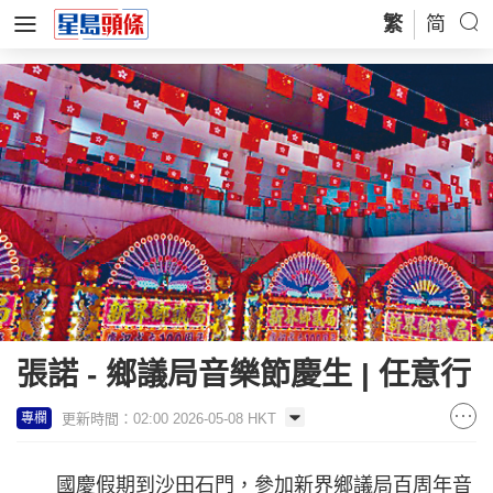
繁
简
張諾 - 鄉議局音樂節慶生 | 任意行
更新時間：02:00 2026-05-08 HKT
專欄
國慶假期到沙田石門，參加新界鄉議局百周年音