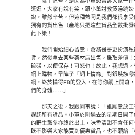
寫了這些，是因為小董想告訴大家一件很
逛逛，大家有說有笑，跟小董討教煲湯蹺妙
說，雖然辛苦，但這種熱鬧是我們都很享受
獨有的貨出售（產地只把這些貨品全數批發
此下策！
我們開始細心留意，倉務哥哥更扮演私家
貨，然後拿去某些藥材店出售，賺取差價！
硫磺，以便保存！可怒也！故此，我想過，
網上購物，早陣子「網上情緣」對銀髮族嚟
網，終於懂得FB的登入，在等你網上開倉
們的身體……」
那天之後，我跟同事說：「誰願意放工後
趕起所有貨品。小董於剛過去的星期日開了
的野生黨參亦終於出土，味香清甜不含任何
既不影響大家能買到優惠貨品，也不願給「