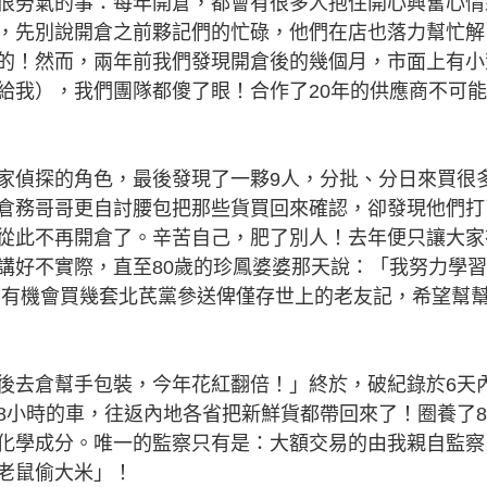
勞氣的事：每年開倉，都會有很多人抱住開心興奮心情
，先別說開倉之前夥記們的忙碌，他們在店也落力幫忙解
的！然而，兩年前我們發現開倉後的幾個月，市面上有小
給我），我們團隊都傻了眼！合作了20年的供應商不可
偵探的角色，最後發現了一夥9人，分批、分日來買很
倉務哥哥更自討腰包把那些貨買回來確認，卻發現他們打
從此不再開倉了。辛苦自己，肥了別人！去年便只讓大家
講好不實際，直至80歲的珍鳳婆婆那天說：「我努力學
，有機會買幾套北芪黨參送俾僅存世上的老友記，希望幫
去倉幫手包裝，今年花紅翻倍！」終於，破紀錄於6天
8小時的車，往返內地各省把新鮮貨都帶回來了！圈養了
化學成分。唯一的監察只有是：大額交易的由我親自監察
老鼠偷大米」！