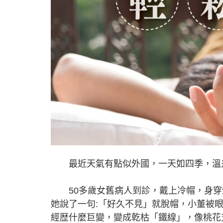
最近天氣有點似外國，一天如四季，溫差
50多歲女舊病人到診，戴上冷帽，身穿短
她說了一句:「好久不見」就脫帽，小董被
經歴什麼巨變，變成乾枯「鐵線」，像桃花