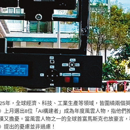
5年，全球經濟、科技、工業生產等領域，皆圍繞兩個
》上月選出8位「AI構建者」成為年度風雲人物，指他們
驚嘆又擔憂。當風雲人物之一的全球首富馬斯克也放豪言，
代》提出的憂慮並非過慮！