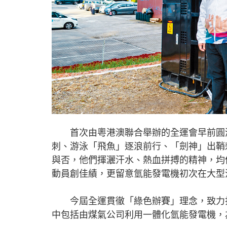
首次由粵港澳聯合舉辦的全運會早前圓滿
刺、游泳「飛魚」逐浪前行、「劍神」出鞘
與否，他們揮灑汗水、熱血拼搏的精神，均
動員創佳績，更留意氫能發電機初次在大型
今屆全運貫徹「綠色辦賽」理念，致力打
中包括由煤氣公司利用一體化氫能發電機，