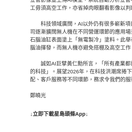
工毋須高空工作，亦省掉肉眼翻看影像以判
科技領域廣闊，AI以外仍有很多嶄新項
司逐漸擴闊無人機在不同營運環節的應用場
石腦油缸表面塗上「無電製冷」塗料。此舉
腦油揮發，而無人機亦避免搭棚及高空工作
誠如AI巨擘黃仁勳所言，「所有產業都需
的科技」。展望2026年，在科技洪潮席捲
配、客戶服務等不同環節，務求令我們的服
鄭曉光
↓立即下載星島頭條App↓