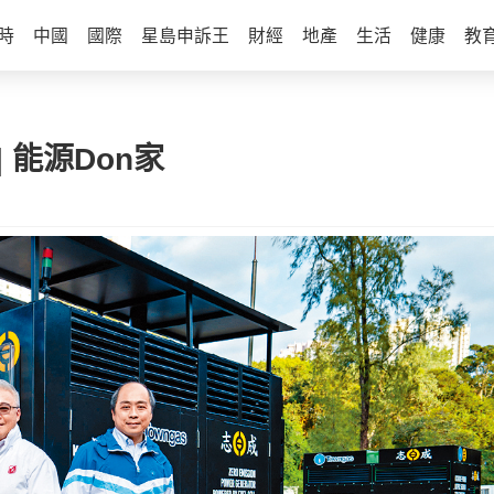
時
中國
國際
星島申訴王
財經
地產
生活
健康
教
 能源Don家