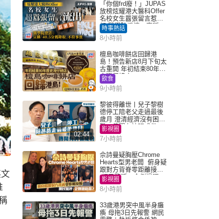
「你個frd廢！」JUPAS
放榜炫耀港大醫科Offer
名校女生囂張留言惹眾
怒 醫學院澄清：宣稱
時事熱話
「40.5分獲錄取」不符事
8小時前
實｜Juicy叮
檀島咖啡餅店回歸港
島！預告新店8月下旬太
古重開 年初結束80年歷
史灣仔總店
飲食
9小時前
黎彼得離世丨兒子黎樹
德停工陪老父走過最後
歲月 澄清經濟沒有困
難：傳聞有誇張成份
影視圈
02:44
7小時前
佘詩曼疑胸壓Chrome
Hearts型男老闆 俯身疑
跟對方背脊零距離接觸
英文
網民驚呼：企側邊唔
影視圈
得？
推
8小時前
稱
33歲港男突中風半身癱
瘓 母拖3日先報警 網民