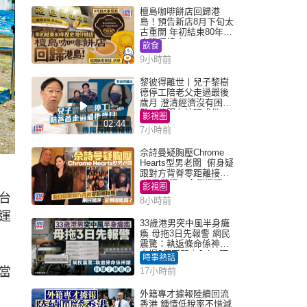
檀島咖啡餅店回歸港
島！預告新店8月下旬太
古重開 年初結束80年歷
史灣仔總店
飲食
9小時前
黎彼得離世丨兒子黎樹
德停工陪老父走過最後
歲月 澄清經濟沒有困
難：傳聞有誇張成份
影視圈
02:44
7小時前
佘詩曼疑胸壓Chrome
Hearts型男老闆 俯身疑
跟對方背脊零距離接觸
網民驚呼：企側邊唔
影視圈
得？
台
8小時前
運
33歲港男突中風半身癱
瘓 母拖3日先報警 網民
震驚：執返條命係神蹟
自爆2個惡習｜Juicy叮
時事熱話
當
17小時前
外籍專才據報陸續回流
香港 鍾情低稅率不惜減