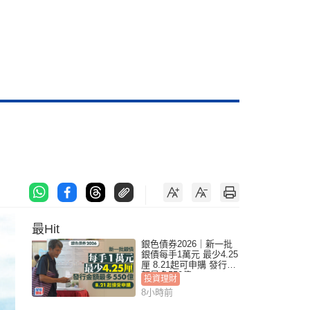
最Hit
銀色債券2026｜新一批
銀債每手1萬元 最少4.25
厘 8.21起可申購 發行金
額最多550億
投資理財
8小時前