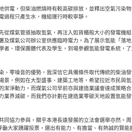
供電，但柴油燃燒時有較高碳排放，並釋出空氣污染物
電過程只產生水，機組運行時較寧靜。
從煤氣管道抽取氫氣，再注入如貨櫃般大小的發電機組
署及煤氣公司辦公室供應臨時電力。為了展示氫能「落地
學者、環保團體代表及學生，到場參觀氫能發電系統，了
、零噪音的優勢，我深信它具備條件取代傳統的柴油發
場景，例如在大型盛事、建築工地等，希望拉近市民與氫
的潔淨動力。而煤氣公司早前亦與建造業議會達成策略合
力業界減碳，而我們亦計劃在建造業零碳天地設置氫能發
同協力參與，關乎本港長遠發展的立法會選舉亦然。周
此呼籲大家踴躍投票，選出有能力、有擔當、有熱誠的賢能