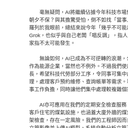
毫無疑問，AI將繼續佔據今年科技市場焦
朝夕不保？與其擔驚受怕，倒不如找「當事人
羅列於我眼前，總結來說今年「幾乎不可能
Grok，也似乎與自己老闆「唱反調」，指
家指不太可能發生。
無論如何，AI已成為不可逆轉的浪潮，
作為能源企業，當然也不例外。不過我們使
長，希望科技代勞部分工序，令同事可集中
理，處理客戶預約維修、查詢帳單等需求。
事工作負擔，同時讓他們集中處理較複雜個
AI亦可應用在我們的定期安全檢查服務
客戶住宅的煤氣設施，也涵蓋大廈外牆的煤
架檢查，存在一定風險。我們的工程師因而
立管影像並上傳AI模型，系統自動分析立