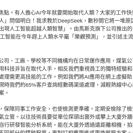
點。有人擔心AI今年就要開始取代人類？大家的工作快
」問個明白！我求教於DeepSeek，數秒間它將一堆原
出現人工智能超越人類智慧」。由馬斯克旗下公司推出的
人工智能在今年趕上人類水平屬「樂觀預測」，並引述主
公司、工廠、學校等不同機構均在日常運作應用，煤氣公
用科技非旨在取代人手，相反我們重視員工的獨特經驗和
處理需更高技能的工作。例如我們將AI應用在網上虛擬助
現時我們約65%客戶查詢經數碼渠道處理，減輕熱線中心
案。
，保障同事工作安全，也使檢測更準確。定期安檢除了檢
氣立管。以往技術員要從單位探頭出窗外或攀上大廈外牆
自行研發智能分析系統，能在大廈外透過遠距離相機，拍
管不同部分的鏽蝕程度，再制訂相應跟進或更換喉管方案。