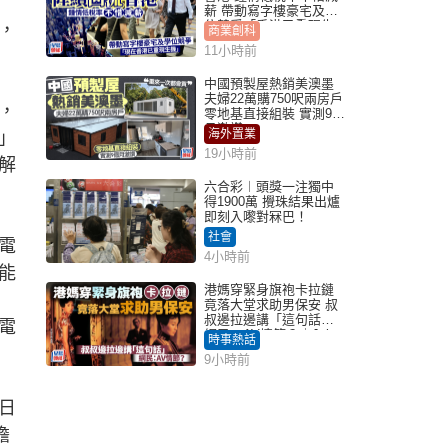
薪 帶動寫字樓豪宅及學
位競爭「香港已重現生
，
商業創科
機」
11小時前
中國預製屋熱銷美澳墨
夫婦22萬購750呎兩房戶
，
零地基直接組裝 實測9個
月激讚
海外置業
」
19小時前
解
六合彩︱頭獎一注獨中
得1900萬 攪珠結果出爐
即刻入嚟對冧巴！
社會
電
4小時前
能
港媽穿緊身旗袍卡拉鏈
竟落大堂求助男保安 叔
叔邊拉邊講「這句話」
電
網民：AV情節？｜Juicy
時事熱話
叮
9小時前
日
擔