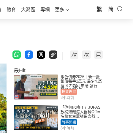
繁
简
育
體育
大灣區
專欄
更多
最Hit
銀色債券2026｜新一批
銀債每手1萬元 最少4.25
厘 8.21起可申購 發行金
額最多550億
投資理財
8小時前
「你個frd廢！」JUPAS
放榜炫耀港大醫科Offer
名校女生囂張留言惹眾
怒 醫學院澄清：宣稱
時事熱話
「40.5分獲錄取」不符事
8小時前
實｜Juicy叮