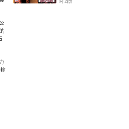
9小時前
公
的
石
力
、輸