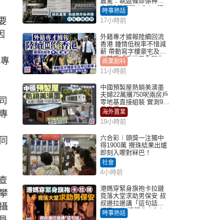
震驚：執返條命係神蹟
自爆2個惡習｜Juicy叮
時事熱話
要
17小時前
因
外籍專才據報陸續回流
香港 鍾情低稅率不惜減
薪 帶動寫字樓豪宅及學
位競爭「香港已重現生
流專
商業創科
機」
11小時前
中國預製屋熱銷美澳墨
夫婦22萬購750呎兩房戶
司
零地基直接組裝 實測9個
月激讚
海外置業
專
19小時前
六合彩︱頭獎一注獨中
同
得1900萬 攪珠結果出爐
即刻入嚟對冧巴！
社會
4小時前
查
港媽穿緊身旗袍卡拉鏈
攀
竟落大堂求助男保安 叔
叔邊拉邊講「這句話」
攝
網民：AV情節？｜Juicy
時事熱話
叮
員