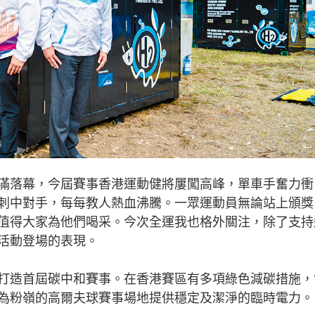
落幕，今屆賽事香港運動健將屢闖高峰，單車手奮力衝
刺中對手，每每教人熱血沸騰。一眾運動員無論站上頒獎
值得大家為他們喝采。今次全運我也格外關注，除了支持
活動登場的表現。
造首屆碳中和賽事。在香港賽區有多項綠色減碳措施，
為粉嶺的高爾夫球賽事場地提供穩定及潔淨的臨時電力。