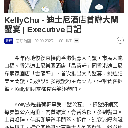
KellyChu - 迪士尼酒店首辦大閘
蟹宴 | Executive日記
更新時間：02:00 2025-11-06 HKT
專欄
今年內地恢復直接向香港供應大閘蟹，市民大飽
口福。香港迪士尼樂園酒店「晶荷軒」同香港迪士尼
探索家酒店「雲龍軒」，首次推出大閘蟹宴，挑選肥
美大閘蟹，巧妙設計多款蟹粉主題菜式，仲幫食客拆
蟹，Kelly同朋友都食得笑逐顏開。
Kelly去咗晶荷軒享受「蟹公宴」，揀蟹好講究，
每隻蟹公六両重，肉質結實，膏香濃郁，多到黏口。
上菜嗰陣，侍應即場幫手開蓋、拆件，連寒涼嘅內臟
亦先挑走，讓食客優雅地享受大閘蟹嘅鮮甜。餐單仲