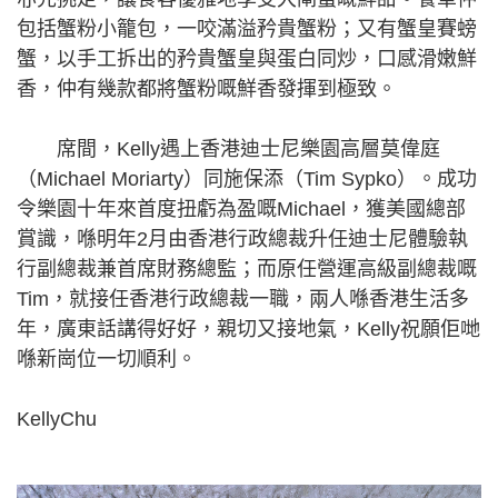
包括蟹粉小籠包，一咬滿溢矜貴蟹粉；又有蟹皇賽螃
蟹，以手工拆出的矜貴蟹皇與蛋白同炒，口感滑嫩鮮
香，仲有幾款都將蟹粉嘅鮮香發揮到極致。
席間，Kelly遇上香港迪士尼樂園高層莫偉庭
（Michael Moriarty）同施保添（Tim Sypko）。成功
令樂園十年來首度扭虧為盈嘅Michael，獲美國總部
賞識，喺明年2月由香港行政總裁升任迪士尼體驗執
行副總裁兼首席財務總監；而原任營運高級副總裁嘅
Tim，就接任香港行政總裁一職，兩人喺香港生活多
年，廣東話講得好好，親切又接地氣，Kelly祝願佢哋
喺新崗位一切順利。
KellyChu