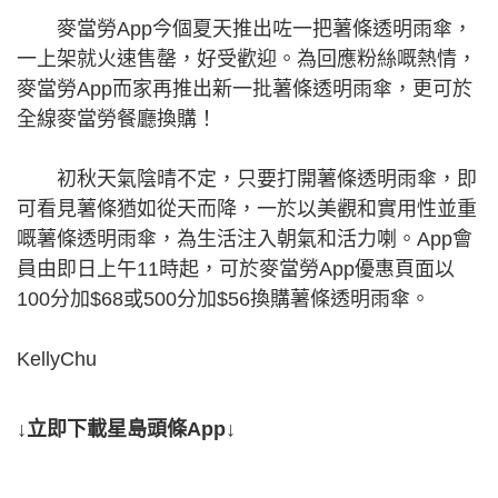
麥當勞App今個夏天推出咗一把薯條透明雨傘，
一上架就火速售罄，好受歡迎。為回應粉絲嘅熱情，
麥當勞App而家再推出新一批薯條透明雨傘，更可於
全線麥當勞餐廳換購！
初秋天氣陰晴不定，只要打開薯條透明雨傘，即
可看見薯條猶如從天而降，一於以美觀和實用性並重
嘅薯條透明雨傘，為生活注入朝氣和活力喇。App會
員由即日上午11時起，可於麥當勞App優惠頁面以
100分加$68或500分加$56換購薯條透明雨傘。
KellyChu
↓立即下載星島頭條App↓