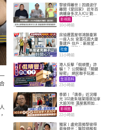
黎彼得離世丨因通波仔
離開《愛回家》 近年百
病纏身多次入ICU 劉鑾
雄黃宗澤曾施援手
影視圈
10小時前
房協遷置屋邨鴻鵠臺第
一座入伙 安置花園大廈
重建戶 住戶：新居望見
獅子山好開心！
社會
11小時前
港人反擊「假順豐」詐
騙！？ 公開騙徒「關鍵
秘密」 網民聯手玩謝：
一
練習緬甸語
生活百科
合
23小時前
季節丨「唐泰」近況曝
光 102歲朱瑞棠隱居加拿
大逾30年 滿屋舊照如博
人
物館精神極佳
影視圈
，
22小時前
獨家丨盧宛茵揭黎彼得
最後時光：醫院插喉有