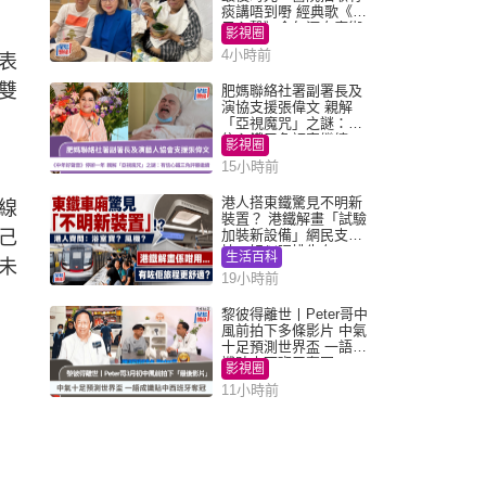
痰講唔到嘢 經典歌《浪
子心聲》金句源自廟街
影視圈
睇相佬
4小時前
表
雙
肥媽聯絡社署副署長及
演協支援張偉文 親解
「亞視魔咒」之謎：有
信心鐵三角評審繼續
影視圈
15小時前
港人搭東鐵驚見不明新
線
裝置？ 港鐵解畫「試驗
己
加裝新設備」網民支
持：好似呢排先有
生活百科
未
19小時前
黎彼得離世丨Peter哥中
風前拍下多條影片 中氣
十足預測世界盃 一語成
讖貼中西班牙奪冠
影視圈
11小時前