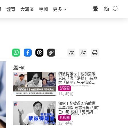
繁
简
育
體育
大灣區
專欄
更多
最Hit
黎彼得離世丨被前妻離
棄成「帶子洪郎」 為38
歲「躺平」兒子還債多
年 曾盼尋伴侶度晚年
影視圈
11小時前
獨家丨黎彼得因病離世
享年76歲 鍾志光揭3月時
已中風 被封「鬼馬詞
人」與許冠傑多合作
影視圈
12小時前