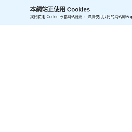
李純恩 - 萬聖節之後 | 好
本網站正使用 Cookies
我們使用 Cookie 改善網站體驗。 繼續使用我們的網站即表示
更新時間：02:00 2025-11-03 HKT
專欄