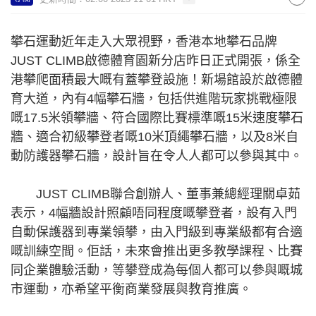
攀石運動近年走入大眾視野，香港本地攀石品牌
JUST CLIMB啟德體育園新分店昨日正式開張，係全
港攀爬面積最大嘅有蓋攀登設施！新場館設於啟德體
育大道，內有4幅攀石牆，包括供進階玩家挑戰極限
嘅17.5米領攀牆、符合國際比賽標準嘅15米速度攀石
牆、適合初級攀登者嘅10米頂繩攀石牆，以及8米自
動防護器攀石牆，設計旨在令人人都可以參與其中。
JUST CLIMB聯合創辦人、董事兼總經理關卓茹
表示，4幅牆設計照顧唔同程度嘅攀登者，設有入門
自動保護器到專業領攀，由入門級到專業級都有合適
嘅訓練空間。佢話，未來會推出更多教學課程、比賽
同企業體驗活動，等攀登成為每個人都可以參與嘅城
市運動，亦希望平衡商業發展與教育推廣。