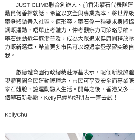
JUST CLIMB聯合創辦人、前香港攀石代表隊運
動員何善揮就話，希望以安全與專業為本，將世界級
攀登體驗帶入社區。佢形容，攀石係一種要求身體協
調嘅運動，唔單止考體力，仲考觀察力同策略思維。
攀石運動近年逐漸普及，成為大眾追求健康同釋放壓
力嘅新選擇，希望更多市民可以透過攀登學習突破自
我。
啟德體育園行政總裁莊澤基表示，呢個新設施體
現體育園全民運動嘅理念，市民可享受安全而專業嘅
攀石體驗，讓運動融入生活。開幕之後，香港又多一
個攀石新熱點，Kelly已經約好朋友一齊去試！
KellyChu