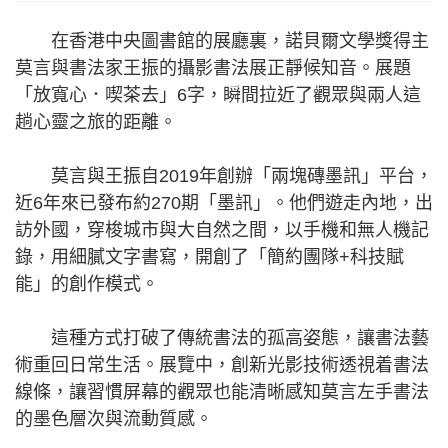
在香港中央圖書館的展廳裏，諾貝爾文學獎得主
莫言與書法家王振的攝影書法展正靜候知音。展題
「放寬心．喫茶去」6字，瞬間拉近了觀眾與兩人這
趟心靈之旅的距離。
莫言與王振自2019年創辦「兩塊磚墨訊」平台，
近6年來已發布約270期「墨訊」。他們遊走內地，出
訪外國，穿梭城市與大自然之間，以手機和無人機記
錄，用細膩文字書寫，開創了「簡約團隊+科技賦
能」的創作模式。
這種方式打破了傳統書法的孤高姿態，讓書法藝
術重回日常生活。展覽中，創新光影技術透視着書法
線條，讓習慣屏幕的觀眾也能清晰感知莫言左手書法
的墨色層次與流動質感。