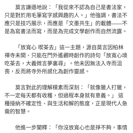
莫言謙遜地說：「我從來不認為自己是書法家，
只是對於用毛筆寫字感興趣的人。」他強調，書法不
應只是技巧展示，而應是「文墨共生」的載體——不
是為寫書法而寫，而是為完成文學創作而自然流露。
「放寬心 喫茶去」這一主題，源自莫言因柏林
禪寺未開、只能在門外遙觀時創作的詩句「放寬心境
吃茶去，大義微言夢裏尋」。他未因無法入寺而沮
喪，反而將寺外所感化為創作靈感。
莫言對此的理解樸素而深刻：「就像獵人打獵，
不一定每天都有收穫，但過程本身就有意義。」 這
種接納不確定性、與生活和解的態度，正是現代人急
需的智慧。
他進一步闡釋：「你沒放寬心也是掙不夠，事情