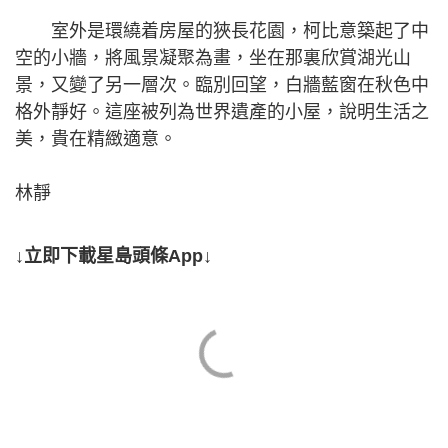
室外是環繞着房屋的狹長花園，柯比意築起了中
空的小牆，將風景凝聚為畫，坐在那裏欣賞湖光山
景，又變了另一層次。臨別回望，白牆藍窗在秋色中
格外靜好。這座被列為世界遺產的小屋，說明生活之
美，貴在精緻適意。
林靜
↓立即下載星島頭條App↓