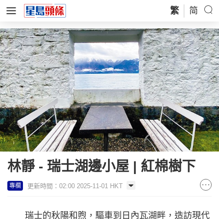
繁
简
林靜 - 瑞士湖邊小屋 | 紅棉樹下
更新時間：02:00 2025-11-01 HKT
專欄
瑞士的秋陽和煦，驅車到日內瓦湖畔，造訪現代