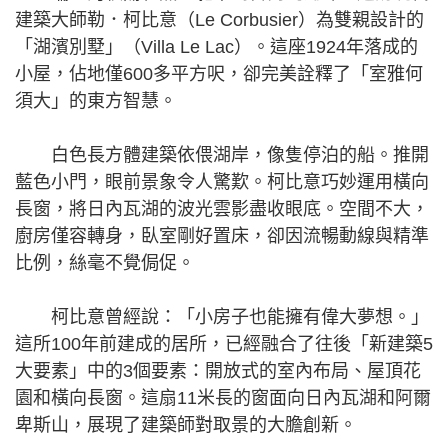
建築大師勒．柯比意（Le Corbusier）為雙親設計的
「湖濱別墅」（Villa Le Lac）。這座1924年落成的
小屋，佔地僅600多平方呎，卻完美詮釋了「室雅何
須大」的東方智慧。
白色長方體建築依偎湖岸，像隻停泊的船。推開
藍色小門，眼前景象令人驚歎。柯比意巧妙運用橫向
長窗，將日內瓦湖的波光雲影盡收眼底。空間不大，
廚房僅容轉身，臥室剛好置床，卻因流暢動線與精準
比例，絲毫不覺侷促。
柯比意曾經說：「小房子也能擁有偉大夢想。」
這所100年前建成的居所，已經融合了往後「新建築5
大要素」中的3個要素：開放式的室內布局、屋頂花
園和橫向長窗。這扇11米長的窗面向日內瓦湖和阿爾
卑斯山，展現了建築師對取景的大膽創新。