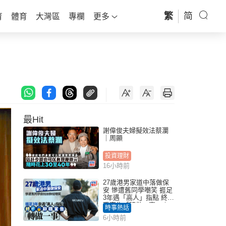
繁
简
育
體育
大灣區
專欄
更多
最Hit
謝偉俊夫婦擬效法蔡瀾
｜周顯
投資理財
16小時前
27歲港男家道中落做保
安 慘遭舊同學嘲笑 捱足
3年遇「高人」指點 終辭
職宣告「轉做一事」｜
時事熱話
Juicy叮
6小時前