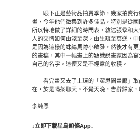
眼下正是藝術品拍賣季節，幾家拍賣行都
畫，今年他們徵集到許多佳品，特別是從國
所以特地做了詳細的時間表，敘述張羣和大
人的交情如何由淺至深，由生疏至莫逆，中
是因為這樣的蛛絲馬跡小啟發，然後才有更
的畫稿，其中一幅畫上的題識說畫家因為寫
自己的名字。這便又是不經意的收穫。
看完畫又去了上環的「潔思園畫廊」取前
在，於是喝茶聊天。不覺天晚，告辭歸家，
李純恩
↓立即下載星島頭條App↓