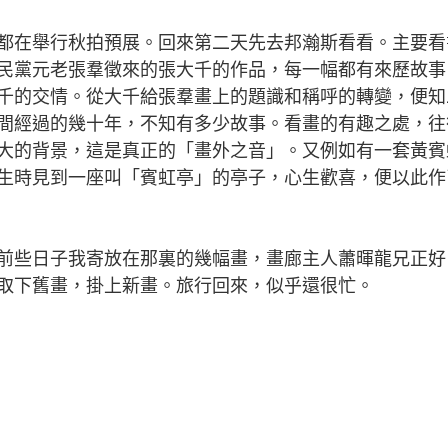
在舉行秋拍預展。回來第二天先去邦瀚斯看看。主要看
民黨元老張羣徵來的張大千的作品，每一幅都有來歷故事
千的交情。從大千給張羣畫上的題識和稱呼的轉變，便知
間經過的幾十年，不知有多少故事。看畫的有趣之處，往
大的背景，這是真正的「畫外之音」。又例如有一套黃賓
生時見到一座叫「賓虹亭」的亭子，心生歡喜，便以此作
些日子我寄放在那裏的幾幅畫，畫廊主人蕭暉龍兄正好
取下舊畫，掛上新畫。旅行回來，似乎還很忙。