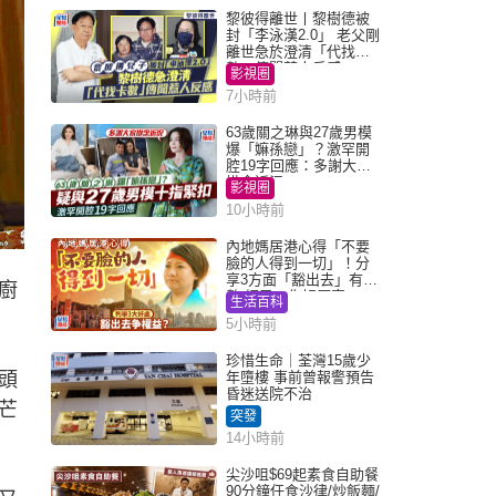
黎彼得離世丨黎樹德被
封「李泳漢2.0」 老父剛
離世急於澄清「代找卡
數」傳聞惹人反感
影視圈
7小時前
63歲關之琳與27歲男模
爆「嫲孫戀」？激罕開
腔19字回應：多謝大家
掛念近況
影視圈
10小時前
內地媽居港心得「不要
臉的人得到一切」！分
享3方面「豁出去」有著
廚
數 網民：你好厲害
生活百科
5小時前
珍惜生命｜荃灣15歲少
頭
年墮樓 事前曾報警預告
昏迷送院不治
芒
突發
14小時前
尖沙咀$69起素食自助餐
90分鐘任食沙律/炒飯麵/