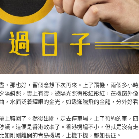
，那也好，留個念想下次再來。上了飛機，兩個多小時
夕陽斜照，雲上有雲，被陽光照得彤紅彤紅，在機窗外像
曲，水面泛着耀眼的金光，如逶迤騰飛的金龍，分外好看
上轉圈了。然後出關，走去停車場，上了預約的車，四
停頓。這便是香港效率了。香港機場不小，但就是沒有走
比如剛剛離開的青島機場，上機下機，都如長征。