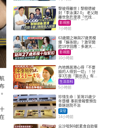
黎彼得離世丨黎樹德被
封「李泳漢2.0」 老父剛
離世急於澄清「代找卡
數」傳聞惹人反感
影視圈
7小時前
63歲關之琳與27歲男模
爆「嫲孫戀」？激罕開
腔19字回應：多謝大家
掛念近況
影視圈
10小時前
內地媽居港心得「不要
臉的人得到一切」！分
享3方面「豁出去」有著
航
數 網民：你好厲害
生活百科
布
5小時前
。
珍惜生命｜荃灣15歲少
年墮樓 事前曾報警預告
昏迷送院不治
十
突發
在
14小時前
尖沙咀$69起素食自助餐