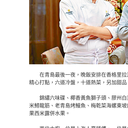
在青島最後一夜，晚飯安排在香格里拉酒
精心打點，六道冷盤，十道熱菜，另加甜品
錦繡六味碟、椰香黃魚獅子頭、膠州白菜
米鱘龍筋、老青島烤鰻魚、梅乾菜海螺東坡
果西米露併水果。