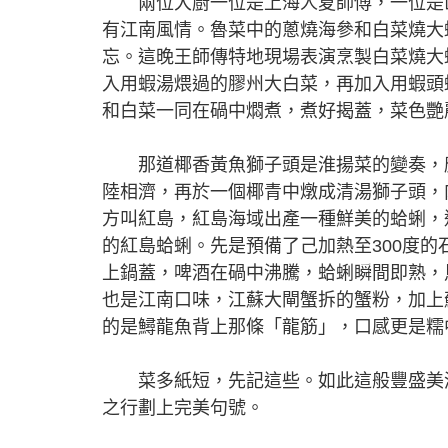
兩位大廚一位是上海人夏師傅，一位是山
有江南風情。魯菜中的蔥燒海參和白菜燒大
忘。這晚王師傳特地現場表演烹製白菜燒大
入用蝦湯煨過的膠州大白菜，再加入用蝦頭
和白菜一同在碢中燜煮，煮好揭蓋，菜色艷
那道椰香黃魚獅子頭是淮揚菜的變奏，應
陸相濟，再於一個椰青中燉成清湯獅子頭，
方叫紅島，紅島海域出產一種鮮美的蛤蜊，
的紅島蛤蜊。先是預備了己加熱至300度
上鍋蓋，啤酒在碢中沸騰，蛤蜊瞬間即熟，
也是江南口味，江蘇大閘蟹拆的蟹粉，加上
的是鱘龍魚背上那條「龍筋」，口感更是糯
菜多紙短，先記這些。如此這般豐盛美滿
之行劃上完美句號。