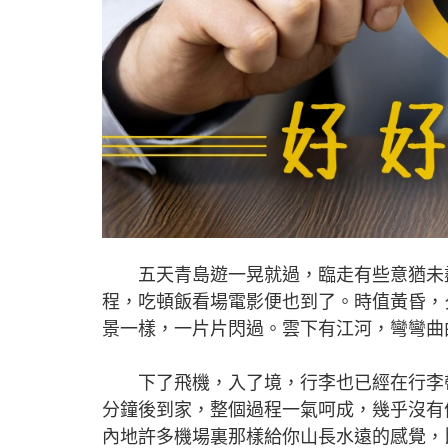
五天青島遊一晃就過，臨走有些意猶未盡
程，吃頓飯看場電影便也到了。時值黃昏，
景一樣，一片片閃過。雲下有江河，彎彎曲
下了飛機，入了境，行李也已經在行李帶
分鐘後到家，整個過程一氣呵成，幾乎沒有
內地許多機場裏那樣給你山長水遠的感覺，