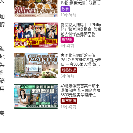
又
炸物 網民大讚：味道
好，環境闊落
飲食
10小時前
加
蝦
愛回家大結局｜「Philip
仔」驚喜現身聚會 梁禹
勤大個仔高過樊亦敏 超
乖黐實林淑敏許家傑
影視圈
6小時前
海
古洞北首個新盤開價
地
PALO SPRINGS首批65
製
伙 一房505萬入場 黃光
耀：「北都價」具指標
新盤速遞
蓋
作用
5小時前
筋
40歲港漂棄百萬年薪來
用
港做保險 昔日國企高層
3800元租尖沙咀床位｜
租盤Million
樓市動向
16小時前
島