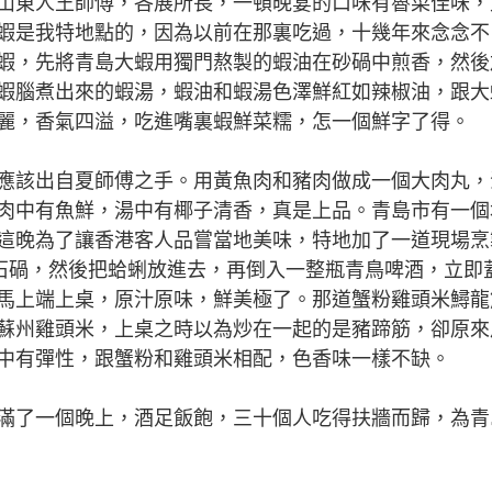
東人王師傅，各展所長，一頓晚宴的口味有魯菜佳味，
蝦是我特地點的，因為以前在那裏吃過，十幾年來念念不
蝦，先將青島大蝦用獨門熬製的蝦油在砂碢中煎香，然後
蝦腦煮出來的蝦湯，蝦油和蝦湯色澤鮮紅如辣椒油，跟大
麗，香氣四溢，吃進嘴裏蝦鮮菜糯，怎一個鮮字了得。
該出自夏師傅之手。用黃魚肉和豬肉做成一個大肉丸，
肉中有魚鮮，湯中有椰子清香，真是上品。青島市有一個
這晚為了讓香港客人品嘗當地美味，特地加了一道現場烹
的石碢，然後把蛤蜊放進去，再倒入一整瓶青鳥啤酒，立即
馬上端上桌，原汁原味，鮮美極了。那道蟹粉雞頭米鱘龍
蘇州雞頭米，上桌之時以為炒在一起的是豬蹄筋，卻原來
中有彈性，跟蟹粉和雞頭米相配，色香味一樣不缺。
了一個晚上，酒足飯飽，三十個人吃得扶牆而歸，為青