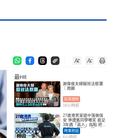
最Hit
謝偉俊夫婦擬效法蔡瀾
｜周顯
投資理財
16小時前
27歲港男家道中落做保
安 慘遭舊同學嘲笑 捱足
3年遇「高人」指點 終辭
職宣告「轉做一事」｜
時事熱話
Juicy叮
6小時前