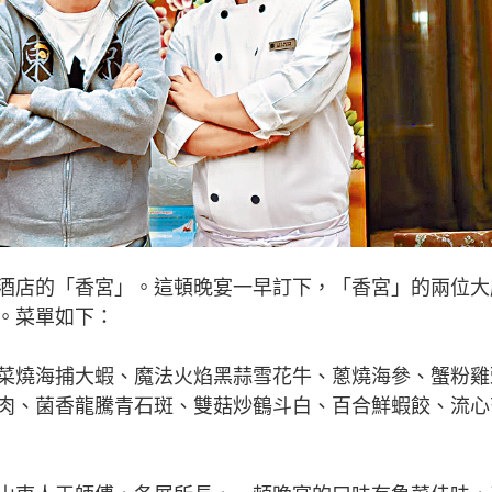
店的「香宮」。這頓晚宴一早訂下，「香宮」的兩位大
。菜單如下：
燒海捕大蝦、魔法火焰黑蒜雪花牛、蔥燒海參、蟹粉雞
肉、菌香龍騰青石斑、雙菇炒鶴斗白、百合鮮蝦餃、流心