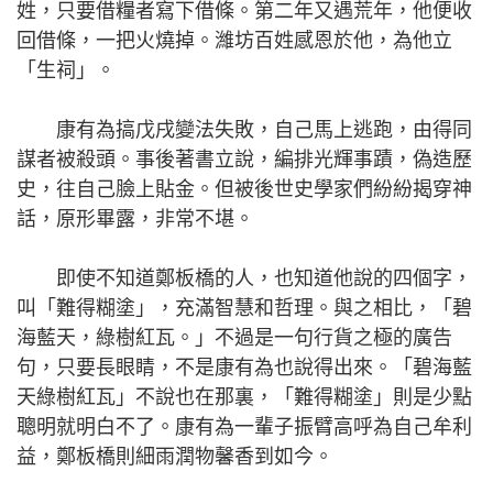
姓，只要借糧者寫下借條。第二年又遇荒年，他便收
回借條，一把火燒掉。濰坊百姓感恩於他，為他立
「生祠」。
康有為搞戊戌變法失敗，自己馬上逃跑，由得同
謀者被殺頭。事後著書立說，編排光輝事蹟，偽造歷
史，往自己臉上貼金。但被後世史學家們紛紛揭穿神
話，原形畢露，非常不堪。
即使不知道鄭板橋的人，也知道他說的四個字，
叫「難得糊塗」，充滿智慧和哲理。與之相比，「碧
海藍天，綠樹紅瓦。」不過是一句行貨之極的廣告
句，只要長眼睛，不是康有為也說得出來。「碧海藍
天綠樹紅瓦」不說也在那裏，「難得糊塗」則是少點
聰明就明白不了。康有為一輩子振臂高呼為自己牟利
益，鄭板橋則細雨潤物馨香到如今。