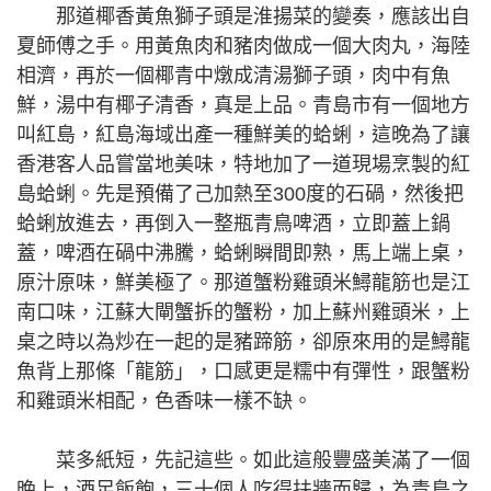
那道椰香黃魚獅子頭是淮揚菜的變奏，應該出自
夏師傅之手。用黃魚肉和豬肉做成一個大肉丸，海陸
相濟，再於一個椰青中燉成清湯獅子頭，肉中有魚
鮮，湯中有椰子清香，真是上品。青島市有一個地方
叫紅島，紅島海域出產一種鮮美的蛤蜊，這晚為了讓
香港客人品嘗當地美味，特地加了一道現場烹製的紅
島蛤蜊。先是預備了己加熱至300度的石碢，然後把
蛤蜊放進去，再倒入一整瓶青鳥啤酒，立即蓋上鍋
蓋，啤酒在碢中沸騰，蛤蜊瞬間即熟，馬上端上桌，
原汁原味，鮮美極了。那道蟹粉雞頭米鱘龍筋也是江
南口味，江蘇大閘蟹拆的蟹粉，加上蘇州雞頭米，上
桌之時以為炒在一起的是豬蹄筋，卻原來用的是鱘龍
魚背上那條「龍筋」，口感更是糯中有彈性，跟蟹粉
和雞頭米相配，色香味一樣不缺。
菜多紙短，先記這些。如此這般豐盛美滿了一個
晚上，酒足飯飽，三十個人吃得扶牆而歸，為青島之