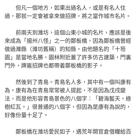
但凡一個地方，如果出過名人，或是有名人住
過，那就一定會被拿來做招牌，將之當作城市名片。
前兩天到濰坊，這個山東小城的名片，應該是後
來成為「揚州八怪」之一的鄭板橋，因為鄭板橋曾經
做過濰縣（濰坊舊稱）的知縣，由他題名的「十笏
園」是當地名勝，園林附近蓋了許多仿古建築，門裏
門外，牌匾招牌也都帶着鄭板橋的影子。
然後到了青島。青島名人多，其中有一個叫康有
為。康有為在青島常常被人提起，不是因為戊戌變
法，而是他形容青島景色的八個字：「碧海藍天，綠
樹紅瓦。」很普通的八個字，但因為是康有為說的，
好像份量十足了。
鄭板橋在濰坊愛民如子，遇荒年開官倉借糧給百