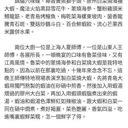
錦繡六味碟、椰香黃魚獅子頭、膠州白菜燒海捕
大蝦、魔法火焰黑蒜雪花牛、蔥燒海參、蟹粉雞頭米
鱘龍筋、老青島烤鰻魚、梅乾菜海螺東坡肉、菌香龍
騰青石斑、雙菇炒鶴斗白、百合鮮蝦餃、流心芒果西
米露併水果。
兩位大廚一位是上海人夏師傅，一位是山東人王
師傅，各展所長，一頓晚宴的口味有魯菜佳味，又有
江南風情。魯菜中的蔥燒海參和白菜燒大蝦是我特地
點的，因為以前在那裏吃過，十幾年來念念不忘。這
晚王師傳特地現場表演烹製白菜燒大蝦，先將青島大
蝦用獨門熬製的蝦油在砂碢中煎香，然後加入用蝦湯
煨過的膠州大白菜，再加入用蝦頭蝦腦煮出來的蝦
湯，蝦油和蝦湯色澤鮮紅如辣椒油，跟大蝦和白菜一
同在碢中燜煮，煮好揭蓋，菜色艷麗，香氣四溢，吃
進嘴裏蝦鮮菜糯，怎一個鮮字了得。