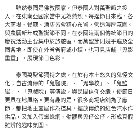
雖然泰國是佛教國家，但泰國人對萬聖節之投
入，在東南亞國家當中尤為熱烈。每逢節日來臨，各
大商場、餐廳、酒店皆會精心布置，營造濃厚氛圍。
與農曆新年或聖誕節不同，在泰國這兩個傳統節日的
慶祝活動主要集中於旅遊區，而萬聖節則幾乎遍及全
國各地，即使在外省省府或小鎮，也可見店舖「鬼影
重重」，展現節日色彩。
泰國萬聖節獨特之處，在於有本土悠久的鬼怪文
化；自古流傳的「鬼醫院」、「鬼學校」、「鬼監
獄」、「鬼戲院」等傳說，與民間信仰交織，使節日
更具在地風格。更有趣的是，很多商場店舖為了應
節，都把地主靈屋作為道具，擺放傳統的紅色汽水作
供品，又加入假蜘蛛網、骷髏與鬼仔公仔，形成真假
難辨的趣味氛圍。