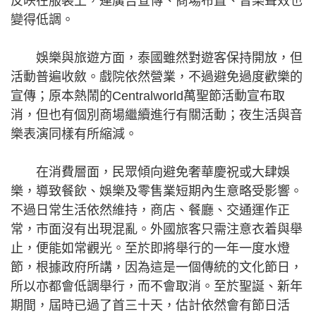
反映在服裝上，連廣告宣傳、商場布置、音樂聲效也
變得低調。
娛樂與旅遊方面，泰國雖然對遊客保持開放，但
活動普遍收斂。戲院依然營業，不過避免過度歡樂的
宣傳；原本熱鬧的Centralworld萬聖節活動宣布取
消，但也有個別商場繼續進行有關活動；夜生活與音
樂表演同樣有所縮減。
在消費層面，民眾傾向避免奢華慶祝或大肆娛
樂，導致餐飲、娛樂及零售業短期內生意略受影響。
不過日常生活依然維持，商店、餐廳、交通運作正
常，市面沒有出現混亂。外國旅客只需注意衣着與舉
止，便能如常觀光。至於即將舉行的一年一度水燈
節，根據政府所講，因為這是一個傳統的文化節日，
所以亦都會低調舉行，而不會取消。至於聖誕、新年
期間，屆時已過了首三十天，估計依然會有節日活