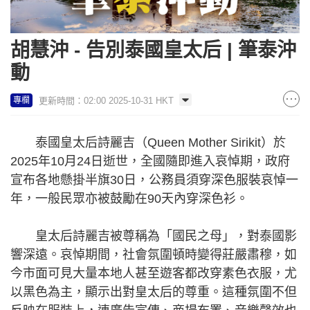
胡慧沖 - 告別泰國皇太后 | 筆泰沖
動
更新時間：02:00 2025-10-31 HKT
專欄
泰國皇太后詩麗吉（Queen Mother Sirikit）於
2025年10月24日逝世，全國隨即進入哀悼期，政府
宣布各地懸掛半旗30日，公務員須穿深色服裝哀悼一
年，一般民眾亦被鼓勵在90天內穿深色衫。
皇太后詩麗吉被尊稱為「國民之母」，對泰國影
響深遠。哀悼期間，社會氛圍頓時變得莊嚴肅穆，如
今市面可見大量本地人甚至遊客都改穿素色衣服，尤
以黑色為主，顯示出對皇太后的尊重。這種氛圍不但