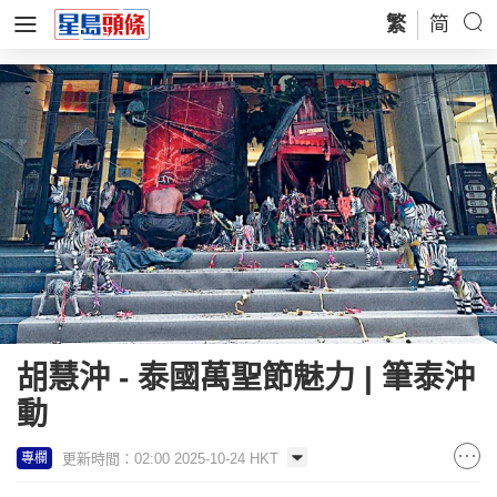
繁
简
胡慧沖 - 泰國萬聖節魅力 | 筆泰沖
動
更新時間：02:00 2025-10-24 HKT
專欄