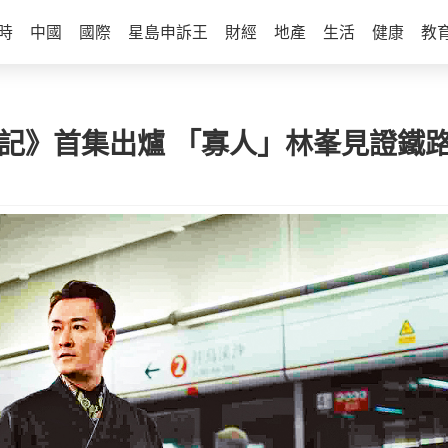
時
中國
國際
星島申訴王
財經
地產
生活
健康
教
未來記》首集出爐 「寡人」林峯見證鐵路變遷