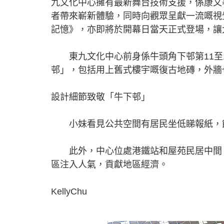
九文化中心擁有最新舞台技術支援，係康文
者帶來嶄新體驗，同時向觀眾呈獻一流嘅視
記憶》，亦即將於開幕日當天正式登場，讓
東九文化中心前身係牛頭角下邨第11至1
邨」，包括用上舊式樓宇嘅復古地磚，外牆
設計細節致敬「牛下邨」
小妹看見公共空間有居民坐低睇報紙，飲
此外，中心位處港鐵站和屋苑民居中間，
區注入人氣，貢獻地區經濟。
KellyChu