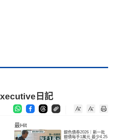
ecutive日記
最Hit
銀色債券2026｜新一批
銀債每手1萬元 最少4.25