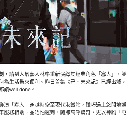
，請到人氣藝人林峯重新演繹其經典角色「寡人」，並
何為生活帶來便利。昨日首集《尋．未來記》已經出爐，
ell done。
演「寡人」穿越時空至現代港鐵站，碰巧遇上悠閒地返
車服務相助，並唔怕遲到，隨即高呼驚奇，更以神駒「屯