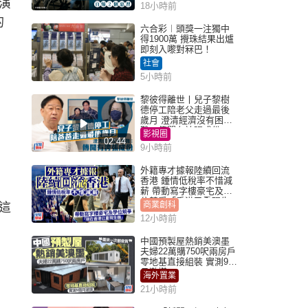
演
18小時前
的
六合彩︱頭獎一注獨中
得1900萬 攪珠結果出爐
即刻入嚟對冧巴！
社會
5小時前
黎彼得離世丨兒子黎樹
德停工陪老父走過最後
歲月 澄清經濟沒有困
難：傳聞有誇張成份
影視圈
02:44
9小時前
外籍專才據報陸續回流
香港 鍾情低稅率不惜減
薪 帶動寫字樓豪宅及學
位競爭「香港已重現生
商業創科
這
機」
12小時前
中國預製屋熱銷美澳墨
夫婦22萬購750呎兩房戶
零地基直接組裝 實測9個
月激讚
海外置業
21小時前