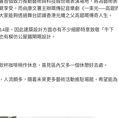
署首個致力推動藝術與科技融合嘅表演場地，將為藝術表
覺享受。而由康文署主辦嘅傳記音樂劇《一束光──高錕
大家能夠透過舞台認識香港光纖之父高錕嘅傳奇人生。
4座，因此建築設計方面亦有不少細節特意致敬「牛下
也有模仿公屋鐵閘嘅設計。
杯咖啡稍作休息，喜見區內又多一個休憩好去處。
人流頗多，隨着未來更多藝術活動進駐場館，希望能為