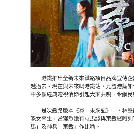
港鐵推出全新未來鐵路項目品牌宣傳企劃
越過去、現在與未來嘅港鐵站，見證港鐵如
中多個經典電視情節引起大家共鳴，令網民都讚w
是次鐵路版本《尋．未來記》中，林峯飾
嘅女學生，當獲悉她有屯馬綫與東鐵綫嘅列
馬」及神兵「東鐵」作比喻。