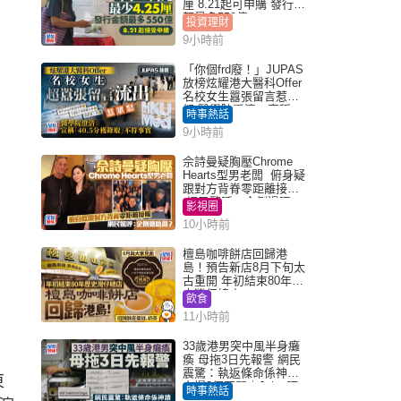
厘 8.21起可申購 發行金
額最多550億
投資理財
9小時前
「你個frd廢！」JUPAS
放榜炫耀港大醫科Offer
名校女生囂張留言惹眾
怒 醫學院澄清：宣稱
時事熱話
「40.5分獲錄取」不符事
9小時前
實｜Juicy叮
佘詩曼疑胸壓Chrome
Hearts型男老闆 俯身疑
跟對方背脊零距離接觸
網民驚呼：企側邊唔
影視圈
得？
10小時前
檀島咖啡餅店回歸港
島！預告新店8月下旬太
古重開 年初結束80年歷
史灣仔總店
飲食
11小時前
33歲港男突中風半身癱
瘓 母拖3日先報警 網民
震驚：執返條命係神蹟
東
自爆2個惡習｜Juicy叮
時事熱話