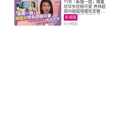
TVB「新聞一姐」陳嘉
欣罕失控極可愛 畀林超
英叫姐姐現魔性笑聲 自
嘲是姨姨獲網民激讚
影視圈
6小時前