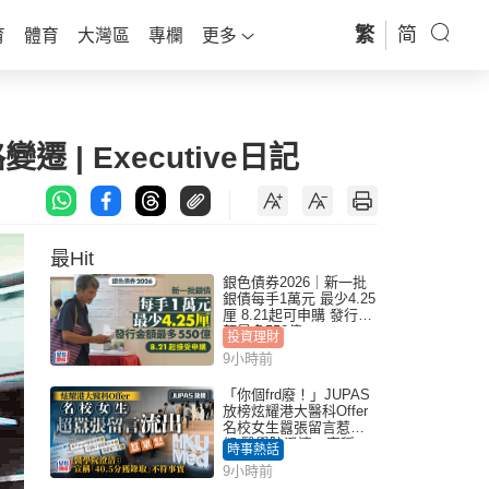
繁
简
育
體育
大灣區
專欄
更多
 | Executive日記
最Hit
銀色債券2026｜新一批
銀債每手1萬元 最少4.25
厘 8.21起可申購 發行金
額最多550億
投資理財
9小時前
「你個frd廢！」JUPAS
放榜炫耀港大醫科Offer
名校女生囂張留言惹眾
怒 醫學院澄清：宣稱
時事熱話
「40.5分獲錄取」不符事
9小時前
實｜Juicy叮