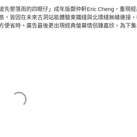
落雨的四眼仔」成年版鄭仲軒Eric Cheng，重現經
態，皆因在未來古洞站能體驗東鐵綫與北環綫無縫連接，
方便省時。廣告最後更出現經典螢幕情侶鍾嘉欣，為下集