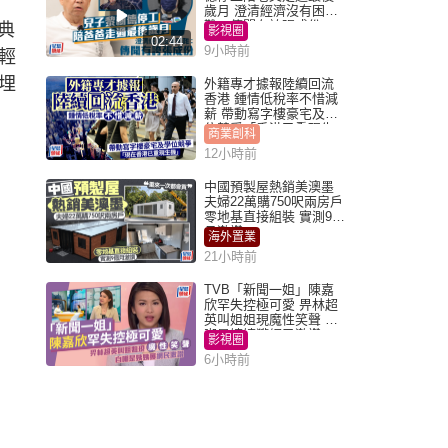
歲月 澄清經濟沒有困
難：傳聞有誇張成份
典
影視圈
02:44
9小時前
輕
埋
外籍專才據報陸續回流
香港 鍾情低稅率不惜減
薪 帶動寫字樓豪宅及學
位競爭「香港已重現生
商業創科
機」
12小時前
中國預製屋熱銷美澳墨
夫婦22萬購750呎兩房戶
零地基直接組裝 實測9個
月激讚
海外置業
21小時前
TVB「新聞一姐」陳嘉
欣罕失控極可愛 畀林超
英叫姐姐現魔性笑聲 自
嘲是姨姨獲網民激讚
影視圈
6小時前