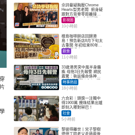
佘詩曼疑胸壓Chrome
Hearts型男老闆 俯身疑
跟對方背脊零距離接觸
網民驚呼：企側邊唔
影視圈
得？
10小時前
檀島咖啡餅店回歸港
島！預告新店8月下旬太
古重開 年初結束80年歷
史灣仔總店
飲食
11小時前
33歲港男突中風半身癱
瘓 母拖3日先報警 網民
震驚：執返條命係神蹟
穿
自爆2個惡習｜Juicy叮
時事熱話
片
18小時前
六合彩︱頭獎一注獨中
得1900萬 攪珠結果出爐
即刻入嚟對冧巴！
學
社會
5小時前
黎彼得離世丨兒子黎樹
德停工陪老父走過最後