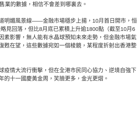
零售業的數據，相信不會差到哪裏去。
明媚風景線——金融市場穩步上揚，10月首日開市，恒
後略見回落，但比8月底已累積上升逾1800點（截至10月6
因素影響，無人能有水晶球預知未來走勢，但金融市場氣
復甦在望，這些數據宛如一個棱鏡，某程度折射出香港整
疫情大流行衝擊，但在全港市民同心協力、逆境自強下
年的十一國慶黃金周，笑臉更多，金光更熠。