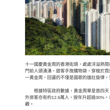
十一國慶黃金周的香港街頭，處處洋溢熱鬧
門前人頭湧湧，遊客手挽購物袋，穿梭於霓
一黃金周，回盪的不僅是國歌的雄壯旋律，
根據特區政府數據，黃金周單是首四天，內
外旅客亦有約12.6萬人，按年升超過30
觀。