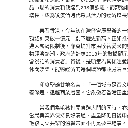
品市場的消費額便達到293億歐羅，而寵物
增長，成為後疫情時代最具活力的經濟增長
再看香港，今年初在灣仔會展舉辦的一個
額總計突破一億元，創下歷史新高。正如推
進入餐廳限制後，亦會提升市民收養愛犬的
物經濟熱潮。政府統計處2018年的數據顯示
會說話的消費者」背後，是願意為其傾注愛
休閒娛樂，寵物經濟的每個環節都蘊藏着
印度聖雄甘地名言：「一個城市是否文明
義深遠，遠超商業層面。它象徵着香港正重
當我們為毛孩打開食肆大門的同時，亦是
當局與業界保持良好溝通，盡量降低日後申
毛孩同桌共樂的溫馨畫面不再是夢中場景。