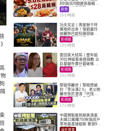
BB鴿/$28開邊蒸龍蝦 3
大晚餐超值優惠
飲食
15小時前
功夫女足丨周星馳千呼
萬喚終出來！偕劉嘉玲
迪麗熱巴超狂陣容破天
孩
荒現身香港謝票
影視圈
告》
13小時前
愛回家大結局丨歷年逾
30位神級客串逐個數 古
巨基變外賣仔最破格 歐
高
陽震華情陷群姐
影視圈
食物
10小時前
狗
黎彼得離世丨黎樹德被
封「李泳漢2.0」 老父剛
僅隔
離世急於澄清「代找卡
數」傳聞惹人反感
影視圈
17小時前
束
中國預製屋熱銷美澳墨
夫婦22萬購750呎兩房戶
倍
零地基直接組裝 實測9個
月激讚
海外置業
食