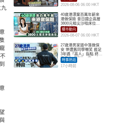
2026-08-06 06:00 HKT
之九
40歲港漂棄百萬年薪來
港做保險 昔日國企高層
3800元租尖沙咀床位｜
租盤Million
樓市動向
意
2026-08-07 06:00 HKT
隻
27歲港男家道中落做保
寵
安 慘遭舊同學嘲笑 捱足
3年遇「高人」指點 終辭
「不
職宣告「轉做一事」｜
時事熱話
Juicy叮
到
17小時前
意
望
與