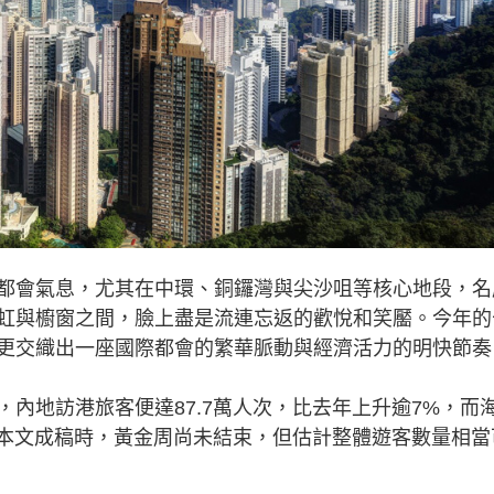
都會氣息，尤其在中環、銅鑼灣與尖沙咀等核心地段，名
虹與櫥窗之間，臉上盡是流連忘返的歡悅和笑靨。今年的
更交織出一座國際都會的繁華脈動與經濟活力的明快節奏
地訪港旅客便達87.7萬人次，比去年上升逾7%，而
%。本文成稿時，黃金周尚未結束，但估計整體遊客數量相當