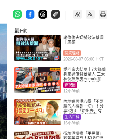
最Hit
謝偉俊夫婦擬效法蔡瀾
｜周顯
投資理財
2026-08-07 06:00 HKT
愛回家大結局｜7大綠葉
身家過億背景驚人 三太
私伙鱷魚皮Hermès拍劇
蘇姐原來是半山樓后
影視圈
12小時前
內地媽居港心得「不要
臉的人得到一切」！分
享3方面「豁出去」有著
數 網民：你好厲害
生活百科
16小時前
街坊酒樓推「平民價」
歎奢華盛宴！$9.8紅燒