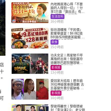
內地媽居港心得「不要
臉的人得到一切」！分
享3方面「豁出去」有著
數 網民：你好厲害
生活百科
16小時前
街坊酒樓推「平民價」
歎奢華盛宴！$9.8紅燒
BB鴿/$28開邊蒸龍蝦 3
大晚餐超值優惠
飲食
15小時前
功夫女足丨周星馳千呼
萬喚終出來！偕劉嘉玲
迪麗熱巴超狂陣容破天
店
荒現身香港謝票
影視圈
十
13小時前
。
愛回家大結局丨歷年逾
30位神級客串逐個數 古
巨基變外賣仔最破格 歐
海
陽震華情陷群姐
影視圈
可
10小時前
黎彼得離世丨黎樹德被
封「李泳漢2.0」 老父剛