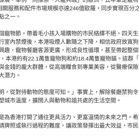
相關服務和配件市場規模亦達246億歐羅，同步實現百分
點之一。
寵物節，帶着毛小孩入場購物的市民絡繹不絕，四天生
行室內禁煙後，本港吸煙人數隨之下降，相信政府放寬狗
興趣，寵物餐廳客源更廣，形成良性循環，甚至帶起整個
，本港約有22.1萬隻寵物狗和約18.4萬隻寵物貓。這群
與金錢的龐大群體，從高端糧食到專業美容，從醫療保險
巨大潛力。
，從對待動物的態度可知。」事實上，解除餐廳禁狗令
塑城市溫度，擴闊人與動物和諧共處的生活空間。
為香港打開了通往更具活力、更富溫情的未來之門。希
請牌照或執行過程的難度，讓政策發揮出最大效益，市民