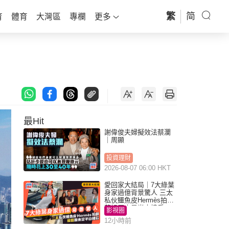
繁
简
育
體育
大灣區
專欄
更多
最Hit
謝偉俊夫婦擬效法蔡瀾
｜周顯
投資理財
2026-08-07 06:00 HKT
愛回家大結局｜7大綠葉
身家過億背景驚人 三太
私伙鱷魚皮Hermès拍劇
蘇姐原來是半山樓后
影視圈
12小時前