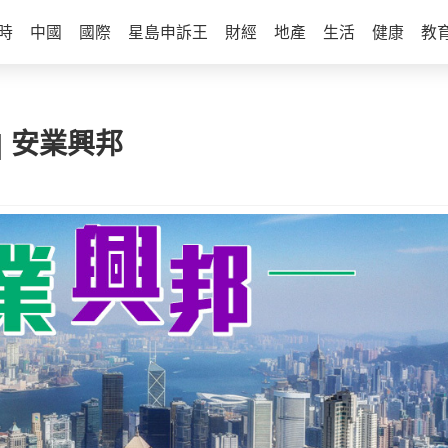
時
中國
國際
星島申訴王
財經
地產
生活
健康
教
| 安業興邦