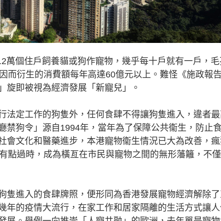
.2萬個住戶飼養貓或狗作寵物，幾乎每十戶就有一戶，毛
港因而衍生的消費額每年高達60億元以上。難怪《施政報
」旋即被視為經濟發展「新寵兒」。
法定工作的狗隻外，任何食肆不得讓狗隻進入，違者最
廳禁狗令」源自1994年，當年為了保障公共衞生，防止
社會文化和醫藥進步，本港寵物衞生情況已大為改善，瘋
然有點過時，成為橫亙在市民與寵物之間的無形藩籬，不
隻進入的食肆牌照，便形同為香港發展寵物經濟解除了
幾年的疫情大流行，在家工作和居家隔離的生活方式讓人
發展。舉例一向推崇「人寵共融」的歐洲，去年單是寵物