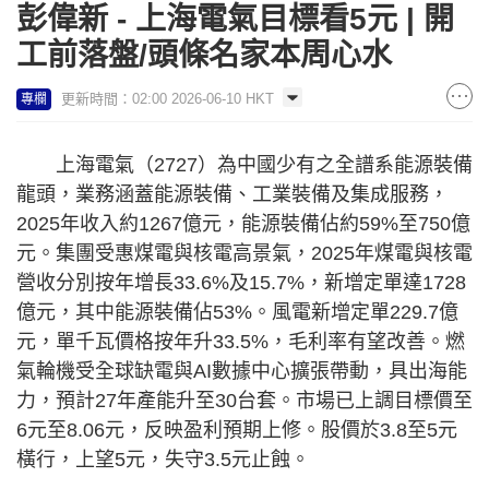
彭偉新 - 上海電氣目標看5元 | 開
工前落盤/頭條名家本周心水
更新時間：02:00 2026-06-10 HKT
專欄
上海電氣（2727）為中國少有之全譜系能源裝備
龍頭，業務涵蓋能源裝備、工業裝備及集成服務，
2025年收入約1267億元，能源裝備佔約59%至750億
元。集團受惠煤電與核電高景氣，2025年煤電與核電
營收分別按年增長33.6%及15.7%，新增定單達1728
億元，其中能源裝備佔53%。風電新增定單229.7億
元，單千瓦價格按年升33.5%，毛利率有望改善。燃
氣輪機受全球缺電與AI數據中心擴張帶動，具出海能
力，預計27年產能升至30台套。市場已上調目標價至
6元至8.06元，反映盈利預期上修。股價於3.8至5元
橫行，上望5元，失守3.5元止蝕。