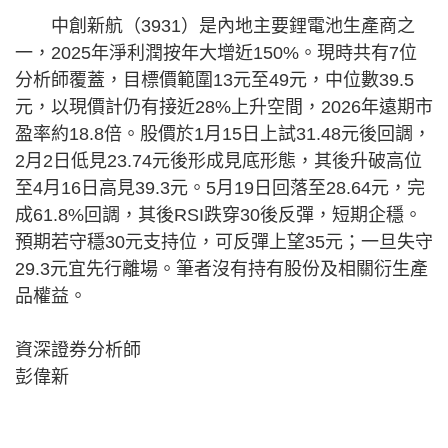
中創新航（3931）是內地主要鋰電池生產商之
一，2025年淨利潤按年大增近150%。現時共有7位
分析師覆蓋，目標價範圍13元至49元，中位數39.5
元，以現價計仍有接近28%上升空間，2026年遠期市
盈率約18.8倍。股價於1月15日上試31.48元後回調，
2月2日低見23.74元後形成見底形態，其後升破高位
至4月16日高見39.3元。5月19日回落至28.64元，完
成61.8%回調，其後RSI跌穿30後反彈，短期企穩。
預期若守穩30元支持位，可反彈上望35元；一旦失守
29.3元宜先行離場。筆者沒有持有股份及相關衍生產
品權益。
資深證券分析師
彭偉新