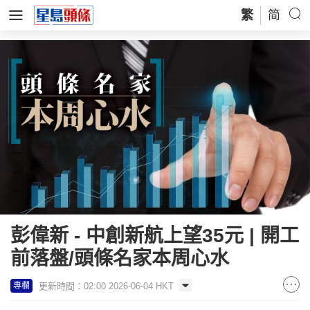
繁
简
彭偉新 - 中創新航上望35元 | 開工
前落盤/頭條名家本周心水
更新時間：02:00 2026-06-04 HKT
專欄