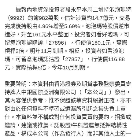
據報內地資深投資者段永平本周二增持泡泡瑪特
（9992）約逾982萬股，估計涉資約14.7億元，交易
完成後持股由4.96%增至5.69%。泡泡瑪特股價逆市
造好，升至161元水平整固。投資者如看好泡瑪，可
留意泡瑪認購證「27896」，行使價180.1元，實際
槓桿2倍，明年11月到期。相反，投資者如看淡泡
瑪，可留意泡瑪認沽證「27857」，行使價116.88
元，實際槓桿5倍，今年10月到期。
重要聲明：本資料由香港證券及期貨事務監察委員會
持牌人中銀國際亞洲有限公司（「本公司」）發出，
其內容僅供參考，惟不保證該等資料絕對正確，亦不
對由於任何資料不準確或遺漏所引起之損失負上責
任。本資料並不構成對任何投資買賣的要約，招攬或
邀請，建議或推薦。認股證/牛熊證屬無抵押結構性
產品，構成本公司（作為發行人）而非其他人士的一