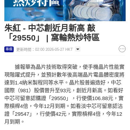
朱紅 - 中芯創近月新高 敲
「29550」 | 窩輪熱炒特區
更新時間：02:00 2026-05-27 HKT
專欄
據報華為晶片技術取得突破，使手機晶片性能實
現階躍式提升，並預計數年後高端晶片電晶體密度將
達到1.4納米製程同等水平。晶片股普遍造好，中芯
國際（981）股價曾升至93元，創近月新高。如看好
中芯可留意認購證「29550」，行使價106.88元，實
際槓桿4倍，今年12月到期。如看淡中芯可留意認沽
證「29547」，行使價42元，實際槓桿4倍，今年12
月到期。