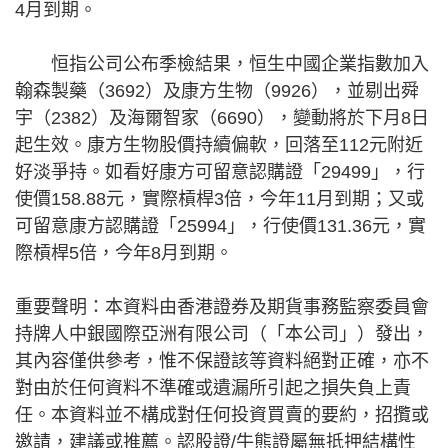
4月到期。
恒指公司公布季檢結果，恒生中國企業指數加入
翰森製藥（3692）及康方生物（9926），並剔出舜
宇（2382）及海爾智家（6690），變動將於下月8日
起生效。康方生物股價持續偏軟，回落至112元附近
好淡爭持。如看好康方可留意認購證「29499」，行
使價158.88元，實際槓桿3倍，今年11月到期；又或
可留意康方認購證「25994」，行使價131.36元，實
際槓桿5倍，今年8月到期。
重要聲明：本資料由香港證券及期貨事務監察委員會
持牌人中銀國際亞洲有限公司（「本公司」）發出，
其內容僅供參考，惟不保證該等資料絕對正確，亦不
對由於任何資料不準確或遺漏所引起之損失負上責
任。本資料並不構成對任何投資買賣的要約，招攬或
邀請，建議或推薦。認股證/牛熊證屬無抵押結構性