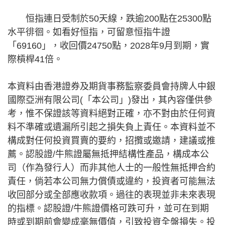
恒指連日受制於50天線，跌逾200點在25300點
水平徘徊。如看好恒指，可留意恒指牛證
「69160」，收回價24750點，2028年9月到期，實
際槓桿41倍。
本資料由香港證券及期貨事務監察委員會持牌人中銀
國際亞洲有限公司(「本公司」)發出，其內容僅供參
考，惟不保證該等資料絕對正確，亦不對由於任何資
料不準確或遺漏所引起之損失負上責任。本資料並不
構成對任何投資買賣的要約，招攬或邀請，建議或推
薦。認股證/牛熊證屬無抵押結構性產品，構成本公
司（作為發行人）而非其他人士的一般性無抵押合約
責任，倘若本公司無力償債或違約，投資者可能無法
收回部分或全部應收款項。過往的表現並非未來表現
的指標。認股證/牛熊證價格可跌可升，並可在到期
時或到期前會變成毫無價值，引致投資全盤損失。投