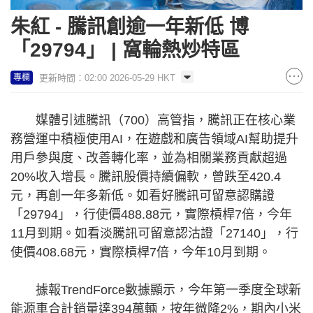
朱紅 - 騰訊創逾一年新低 博
「29794」 | 窩輪熱炒特區
更新時間：02:00 2026-05-29 HKT
專欄
媒體引述騰訊（700）高管指，騰訊正在核心業
務營運中積極使用AI，在遊戲和廣告領域AI幫助提升
用戶參與度、改善轉化率，並為相關業務貢獻超過
20%收入增長。騰訊股價持續偏軟，曾跌至420.4
元，再創一年多新低。如看好騰訊可留意認購證
「29794」，行使價488.88元，實際槓桿7倍，今年
11月到期。如看淡騰訊可留意認沽證「27140」，行
使價408.68元，實際槓桿7倍，今年10月到期。
據報TrendForce數據顯示，今年第一季度全球新
能源車合計銷量達394萬輛，按年微降2%，期內小米