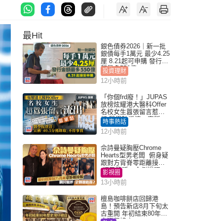
最Hit
銀色債券2026｜新一批
銀債每手1萬元 最少4.25
厘 8.21起可申購 發行金
額最多550億
投資理財
12小時前
「你個frd廢！」JUPAS
放榜炫耀港大醫科Offer
名校女生囂張留言惹眾
怒 醫學院澄清：宣稱
時事熱話
「40.5分獲錄取」不符事
12小時前
實｜Juicy叮
佘詩曼疑胸壓Chrome
Hearts型男老闆 俯身疑
跟對方背脊零距離接觸
網民驚呼：企側邊唔
影視圈
得？
13小時前
檀島咖啡餅店回歸港
島！預告新店8月下旬太
古重開 年初結束80年歷
史灣仔總店