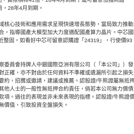
3倍，28年4月到期。
核心技術和應用需求呈現快速增長態勢，當局致力推動
合，指導國產大模型加大力度適配國產算力晶片。中芯國
附近整固。如看好中芯可留意認購證「24319」，行使價93
察委員會持牌人中銀國際亞洲有限公司（「本公司」）發
對正確，亦不對由於任何資料不準確或遺漏所引起之損失
要約，招攬或邀請，建議或推薦。認股證/牛熊證屬無抵
其他人士的一般性無抵押合約責任，倘若本公司無力償債
款項。過往的表現並非未來表現的指標。認股證/牛熊證
無價值，引致投資全盤損失。