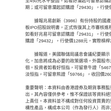
至450元水平整固。如看好瀾起可留意認購證
期；或可留意瀾起認購證「29430」，行使
據報兆易創新（3986）有份持股的國產
板IPO招股說明書，正式恢復其上市審核進
如看好兆易可留意認購證「29431」，行使
購證「29432」，行使價1288元，實際槓
據報道，美國聯儲局議息會議紀要顯示，
化，加息將成為必要的政策選項。外圍股市走
徊。投資者如看好恒指，可留意牛證「54679
淡恒指，可留意熊證「59766」，收回價26
重要聲明：本資料由香港證券及期貨事務監
出，其內容僅供參考，惟不保證該等資料絕
上責任。本資料並不構成對任何投資買賣的
構性產品，構成本公司（作為發行人）而非