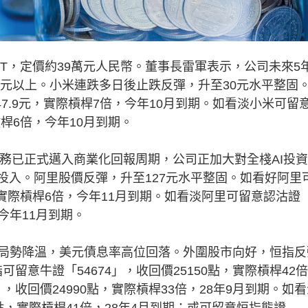
GT，定價約39萬元人民幣。董事長雷軍表示，公司未來5
億元以上。小米連跌多日後止跌反彈，升至30元水平整固
47.9元，實際槓桿7倍，今年10月到期。如看淡小米可留
槓桿6倍，今年10月到期。
務已正式邁入商業化回報周期，公司正加大對全棧AI投
投入。阿里股價反彈，升至127元水平整固。如看好阿里
元，實際槓桿6倍，今年11月到期。如看淡阿里可留意認沽證
，今年11月到期。
勢降溫，美元債息率高位回落。外圍股市向好，恒指反
可留意牛證「54674」，收回價25150點，實際槓桿42
」，收回價24990點，實際槓桿33倍，28年9月到期。如
8點，實際槓桿41倍，28年4月到期；或可留意恒指熊證