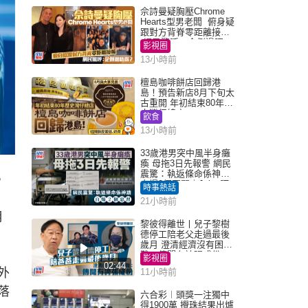
佘詩曼疑胸壓Chrome
Hearts型男老闆 俯身疑
跟對方背脊零距離接觸
網民驚呼：企側邊唔
影視圈
得？
13小時前
檀島咖啡餅店回歸港
島！預告新店8月下旬太
古重開 年初結束80年歷
史灣仔總店
飲食
13小時前
33歲港男突中風半身癱
瘓 母拖3日先報警 網民
震驚：執返條命係神蹟
，
自爆2個惡習｜Juicy叮
時事熱話
21小時前
月
黎彼得離世丨兒子黎樹
德停工陪老父走過最後
歲月 澄清經濟沒有困
難：傳聞有誇張成份
影視圈
02:44
外
11小時前
落
六合彩︱頭獎一注獨中
得1900萬 攪珠結果出爐