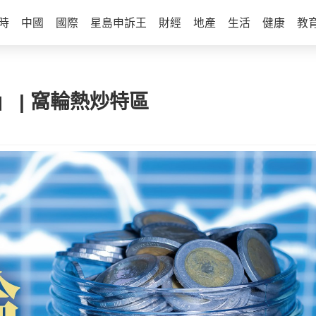
時
中國
國際
星島申訴王
財經
地產
生活
健康
教
7」 | 窩輪熱炒特區