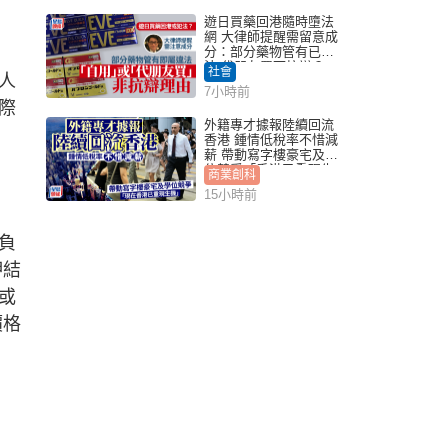
遊日買藥回港隨時墮法
網 大律師提醒需留意成
分：部分藥物管有已違
法 代朋友買可抗辯？
社會
人
7小時前
際
外籍專才據報陸續回流
香港 鍾情低稅率不惜減
薪 帶動寫字樓豪宅及學
位競爭「香港已重現生
商業創科
機」
15小時前
負
押結
或
價格