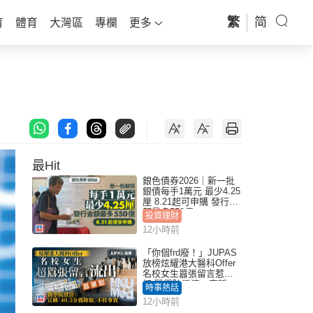
繁
简
育
體育
大灣區
專欄
更多
最Hit
銀色債券2026｜新一批
銀債每手1萬元 最少4.25
厘 8.21起可申購 發行金
額最多550億
投資理財
12小時前
「你個frd廢！」JUPAS
放榜炫耀港大醫科Offer
名校女生囂張留言惹眾
怒 醫學院澄清：宣稱
時事熱話
「40.5分獲錄取」不符事
12小時前
實｜Juicy叮