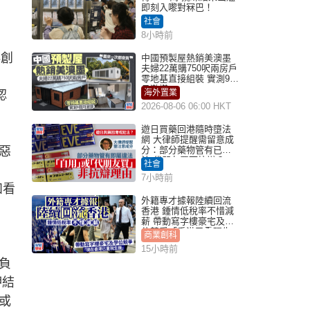
即刻入嚟對冧巴！
社會
8小時前
科創
中國預製屋熱銷美澳墨
夫婦22萬購750呎兩房戶
。
零地基直接組裝 實測9個
月激讚
海外置業
認
2026-08-06 06:00 HKT
遊日買藥回港隨時墮法
網 大律師提醒需留意成
惡
分：部分藥物管有已違
法 代朋友買可抗辯？
社會
7小時前
如看
外籍專才據報陸續回流
香港 鍾情低稅率不惜減
薪 帶動寫字樓豪宅及學
位競爭「香港已重現生
商業創科
機」
15小時前
負
押結
或