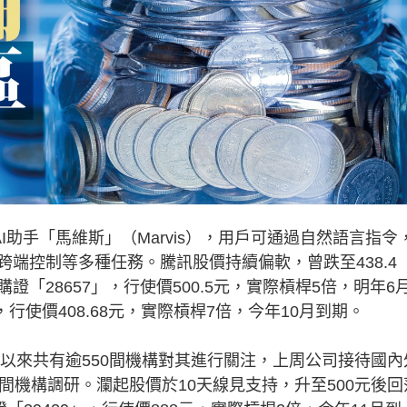
助手「馬維斯」（Marvis），用戶可通過自然語言指令
端控制等多種任務。騰訊股價持續偏軟，曾跌至438.4
「28657」，行使價500.5元，實際槓桿5倍，明年6
行使價408.68元，實際槓桿7倍，今年10月到期。
以來共有逾550間機構對其進行關注，上周公司接待國內
等過百間機構調研。瀾起股價於10天線見支持，升至500元後回