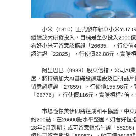
小米（1810）正式發布新車小米YU7 
繼續放大研發投入，目標是至少投入2000
看好小米可留意認購證「26635」，行使價
認沽證「22825」，行使價22.88元，實際
阿里巴巴（9988）股東信指，公司AI業
度，將持續加大AI基礎設施建設及自研晶片
留意認購證「27859」，行使價155.98
「28776」，行使價116元，實際槓桿4倍
市場憧憬美伊即將達成和平協議，中東局
約200點，在26600點水平整固。如看好恒指
28年9月到期；或可留意恒指牛證「55296
恒指可留意熊證「58957」，收回價2616