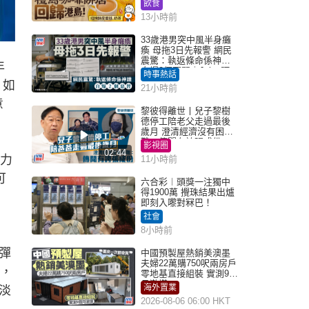
飲食
13小時前
33歲港男突中風半身癱
瘓 母拖3日先報警 網民
震驚：執返條命係神蹟
年
自爆2個惡習｜Juicy叮
時事熱話
。如
21小時前
意
黎彼得離世丨兒子黎樹
德停工陪老父走過最後
歲月 澄清經濟沒有困
難：傳聞有誇張成份
影視圈
02:44
資力
11小時前
可
六合彩︱頭獎一注獨中
得1900萬 攪珠結果出爐
即刻入嚟對冧巴！
社會
8小時前
彈
中國預製屋熱銷美澳墨
夫婦22萬購750呎兩房戶
倍，
零地基直接組裝 實測9個
月激讚
海外置業
看淡
2026-08-06 06:00 HKT