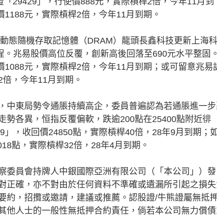
「29429」，行使價888元，實際槓桿2倍，今年11月到
價1188元，實際槓桿2倍，今年11月到期。
動態隨機存取記憶體（DRAM）龍頭長鑫科技更新上海
程。兆易股價高位反覆，創新高後回落至690元水平整固
價1088元，實際槓桿2倍，今年11月到期；或可留意兆易
桿2倍，今年11月到期。
中東局勢令通脹持續高企，委員普遍認為若通脹進一步
勢各異，恒指反覆偏軟，跌逾200點在25400點附近徘
」，收回價24850點，實際槓桿40倍，28年9月到期；
018點，實際槓桿32倍，28年4月到期。
察委員會持牌人中銀國際亞洲有限公司（「本公司」）發
對正確，亦不對由於任何資料不準確或遺漏所引起之損失
要約，招攬或邀請，建議或推薦。認股證/牛熊證屬無抵
其他人士的一般性無抵押合約責任，倘若本公司無力償債