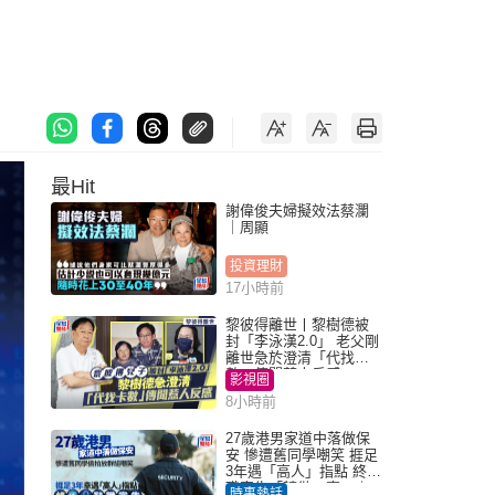
最Hit
謝偉俊夫婦擬效法蔡瀾
｜周顯
投資理財
17小時前
黎彼得離世丨黎樹德被
封「李泳漢2.0」 老父剛
離世急於澄清「代找卡
數」傳聞惹人反感
影視圈
8小時前
27歲港男家道中落做保
安 慘遭舊同學嘲笑 捱足
3年遇「高人」指點 終辭
職宣告「轉做一事」｜
時事熱話