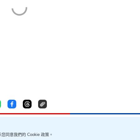
您同意我們的 Cookie 政策。
責聲明
幫助及反饋
我要爆料
無障礙網頁