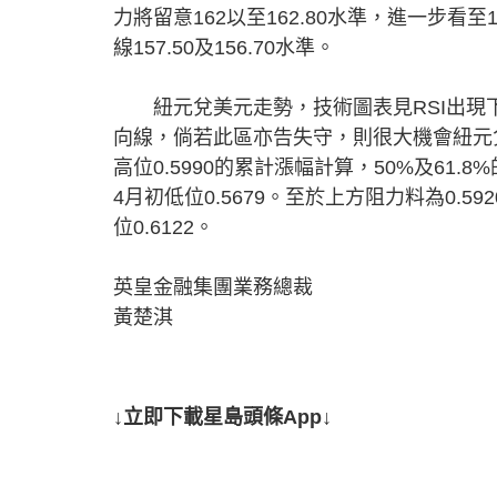
力將留意162以至162.80水準，進一步看至1
線157.50及156.70水準。
紐元兌美元走勢，技術圖表見RSI出現下滑
向線，倘若此區亦告失守，則很大機會紐元兌
高位0.5990的累計漲幅計算，50%及61.8%
4月初低位0.5679。至於上方阻力料為0.59
位0.6122。
英皇金融集團業務總裁
黃楚淇
↓立即下載星島頭條App↓