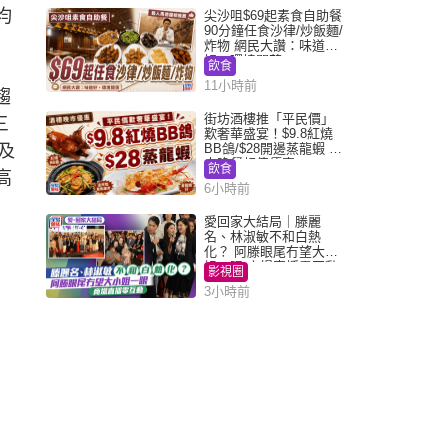
均
尖沙咀$69起素食自助餐
90分鐘任食沙律/炒飯麵/
炸物 網民大讚：味道
好，環境闊落
飲食
11小時前
趨
街坊酒樓推「平民價」
三
歎奢華盛宴！$9.8紅燒
0及
BB鴿/$28開邊蒸龍蝦 3
大晚餐超值優惠
飲食
高
6小時前
愛回家大結局｜滕麗
名、林淑敏不和白熱
化？ 阿滕眼尾冇望大小
姐一眼 商場直播零互動
影視圈
3小時前