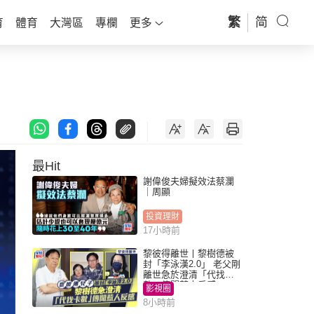
繁
简
育
體育
大灣區
專欄
更多
最Hit
謝偉俊夫婦擬效法蔡瀾
｜周顯
投資理財
17小時前
黎彼得離世丨黎樹德被
封「李泳漢2.0」 老父剛
離世急於澄清「代找卡
數」傳聞惹人反感
影視圈
8小時前