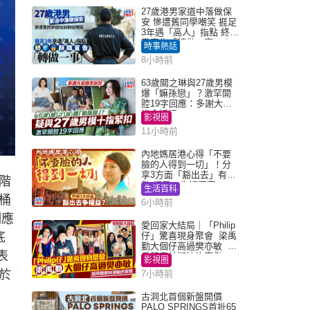
27歲港男家道中落做保
安 慘遭舊同學嘲笑 捱足
3年遇「高人」指點 終辭
職宣告「轉做一事」｜
時事熱話
Juicy叮
8小時前
63歲關之琳與27歲男模
爆「嫲孫戀」？激罕開
腔19字回應：多謝大家
掛念近況
影視圈
11小時前
內地媽居港心得「不要
臉的人得到一切」！分
享3方面「豁出去」有著
階
數 網民：你好厲害
生活百科
桶
6小時前
明應
愛回家大結局｜「Philip
底
仔」驚喜現身聚會 梁禹
勤大個仔高過樊亦敏 超
表
乖黐實林淑敏許家傑
影視圈
於
7小時前
古洞北首個新盤開價
PALO SPRINGS首批65