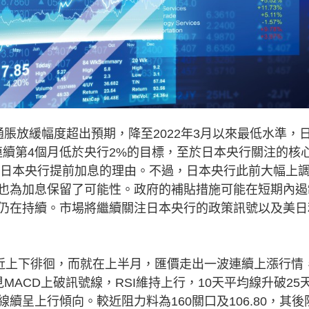
放緩幅度超出預期，降至2022年3月以來最低水準，
4%，連續第4個月低於央行2%的目標，至於日本央行關注的核心
能削弱日本央行提前加息的理由。不過，日本央行此前大幅上
也為加息保留了可能性。政府的補貼措施可能在短期內遏
仍在持續。市場將繼續關注日本央行的政策訊號以及美日
近上下徘徊，而就在上半月，匯價走出一波連續上漲行情
ACD上破訊號線，RSI維持上行，10天平均線升破25
呈上行傾向。較近阻力料為160關口及106.80，其後