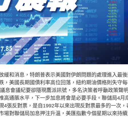
緩和消息，特朗普表示美國對伊朗問題的處理進入最後
跌，美國長期國債利率高位回落，紐約期油價格則失守每
4月議息會議紀要卻隱現鷹派訊號，多名決策者呼籲政策聲
推高通脹水平，下一步加息將會是必要手段。聯儲局4月
4張反對票，是自1992年以來出現反對票最多的一次，
市場對聯儲局加息押注升溫，美匯指數今個星期以來持續