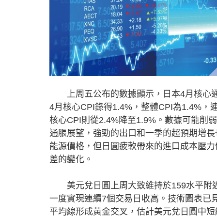
上周五公布的數據顯示，日本4月核心通脹
4月核心CPI錄得1.4%，整體CPI為1.
核心CPI則從2.4%降至1.9%。數據可
通脹展望，強勁的出口和一季的超預期增長
能源價格，但日圓疲軟帶來的進口成本壓力
差的變化。
美元兌日圓上周大致維持於159水平附
一度實現連續7個交易日收高。技術圖表已見M
平均線形成黃金交叉，估計美元兌日圓中短線續