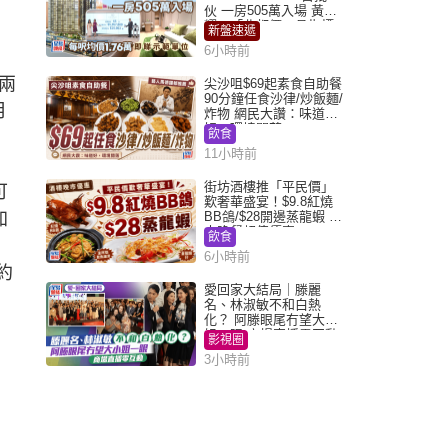
伙 一房505萬入場 黃光
耀：「北都價」具指標
新盤速遞
作用
6小時前
兩
尖沙咀$69起素食自助餐
90分鐘任食沙律/炒飯麵/
月
炸物 網民大讚：味道
好，環境闊落
飲食
11小時前
街坊酒樓推「平民價」
可
歎奢華盛宴！$9.8紅燒
加
BB鴿/$28開邊蒸龍蝦 3
大晚餐超值優惠
飲食
6小時前
約
愛回家大結局｜滕麗
名、林淑敏不和白熱
化？ 阿滕眼尾冇望大小
姐一眼 商場直播零互動
影視圈
3小時前