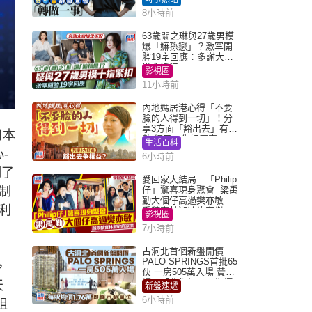
Juicy叮
8小時前
63歲關之琳與27歲男模
爆「嫲孫戀」？激罕開
腔19字回應：多謝大家
掛念近況
影視圈
11小時前
內地媽居港心得「不要
臉的人得到一切」！分
享3方面「豁出去」有著
日本
數 網民：你好厲害
生活百科
-
6小時前
調了
愛回家大結局｜「Philip
制
仔」驚喜現身聚會 梁禹
勤大個仔高過樊亦敏 超
利
乖黐實林淑敏許家傑
影視圈
7小時前
古洞北首個新盤開價
PALO SPRINGS首批65
，
伙 一房505萬入場 黃光
耀：「北都價」具指標
天
新盤速遞
作用
6小時前
阻