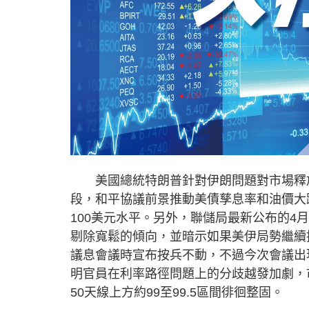
美國總統特朗普針對伊朗問題對市場釋放
段，和平協議前景推動美債孳息率和油價大
100美元水平。另外，聯儲局最新公布的
剔除寬鬆的傾向，並暗示如果美伊局勢繼續
議息會議時宣布按兵不動，不過今次會議出現
明官員在利率路徑問題上的分歧越發加劇，
50天線上方約99至99.5區間徘徊整固。