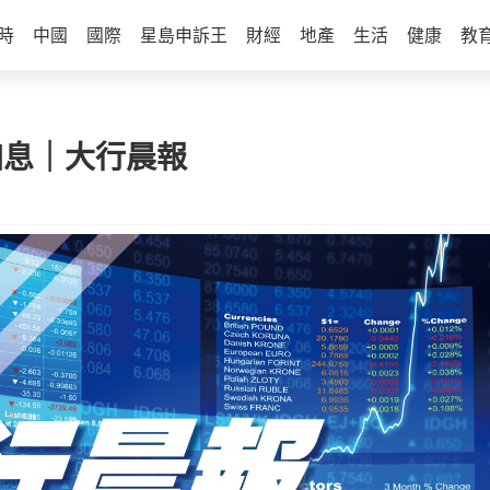
時
中國
國際
星島申訴王
財經
地產
生活
健康
教
加息｜大行晨報