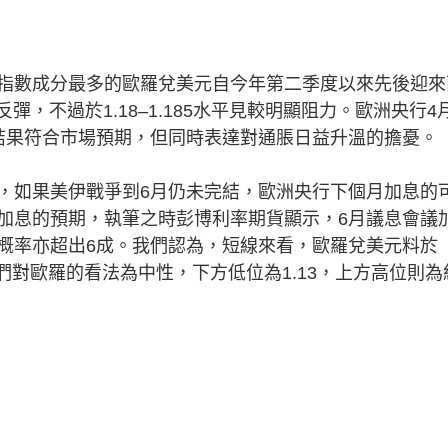
數成分最多的歐羅兌美元自今年第二季度以來先後迎來
彈，不過於1.18–1.185水平見較明顯阻力。歐洲央行4
結果符合市場預期，但同時表達對通脹日益升溫的擔憂。
如果美伊戰爭到6月仍未完結，歐洲央行下個月加息的
加息的預期，執筆之時彭博利率期貨顯示，6月議息會議
5厘的概率亦超出6成。我們認為，短線來看，歐羅兌美元料於
，我們對歐羅的看法為中性，下方低位為1.13，上方高位則為