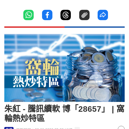
朱紅 - 騰訊續軟 博「28657」 | 窩
輪熱炒特區