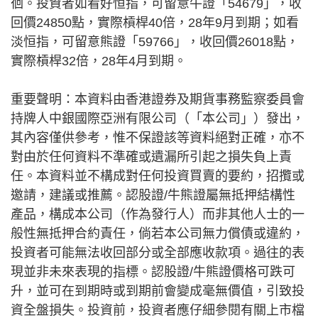
徊。投資者如看好恒指，可留意牛證「54679」，收
回價24850點，實際槓桿40倍，28年9月到期；如看
淡恒指，可留意熊證「59766」，收回價26018點，
實際槓桿32倍，28年4月到期。
重要聲明：本資料由香港證券及期貨事務監察委員會
持牌人中銀國際亞洲有限公司（「本公司」）發出，
其內容僅供參考，惟不保證該等資料絕對正確，亦不
對由於任何資料不準確或遺漏所引起之損失負上責
任。本資料並不構成對任何投資買賣的要約，招攬或
邀請，建議或推薦。認股證/牛熊證屬無抵押結構性
產品，構成本公司（作為發行人）而非其他人士的一
般性無抵押合約責任，倘若本公司無力償債或違約，
投資者可能無法收回部分或全部應收款項。過往的表
現並非未來表現的指標。認股證/牛熊證價格可跌可
升，並可在到期時或到期前會變成毫無價值，引致投
資全盤損失。投資前，投資者應仔細參閱有關上市檔