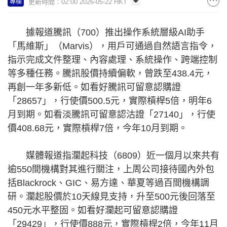
更新時間：02:00 2026-05-22 HKT
專欄
據報道騰訊（700）推出操作系統層級AI助手
「馬維斯」（Marvis），用戶可通過自然語言指令，
指示完成文件整理、內容處理、系統操作、跨端控制
等多種任務。騰訊股價持續偏軟，曾跌至438.4元，
再創一年多新低。如看好騰訊可留意認購證
「28657」，行使價500.5元，實際槓桿5倍，明年6
月到期。如看淡騰訊可留意認沽證「27140」，行使
價408.68元，實際槓桿7倍，今年10月到期。
媒體報道指瀾起科技（6809）近一個月以來共有
逾550間機構對其進行關注，上周公司接待國內外包
括Blackrock、GIC、易方達、華夏等過百間機構調
研。瀾起股價於10天線見支持，升至500元後回落至
450元水平整固。如看好瀾起可留意認購證
「29429」，行使價888元，實際槓桿2倍，今年11月