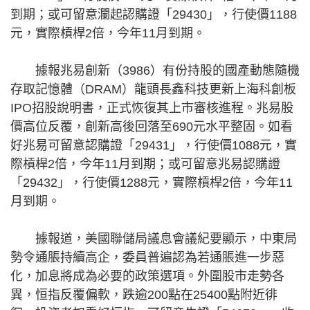
到期；或可留意瀾起認購證「29430」，行使價1188
元，實際槓桿2倍，今年11月到期。
據報兆易創新（3986）有份持股的國產動態隨機
存取記憶體（DRAM）龍頭長鑫科技更新上海科創板
IPO招股說明書，正式恢復其上市審核進程。兆易股
價高位反覆，創新高後回落至690元水平整固。如看
好兆易可留意認購證「29431」，行使價1088元，實
際槓桿2倍，今年11月到期；或可留意兆易認購證
「29432」，行使價1288元，實際槓桿2倍，今年11
月到期。
據報道，美國聯儲局議息會議紀要顯示，中東局
勢令通脹持續高企，委員普遍認為若通脹進一步惡
化，加息將成為必要的政策選項。外圍股市走勢各
異，恒指反覆偏軟，跌逾200點在25400點附近徘