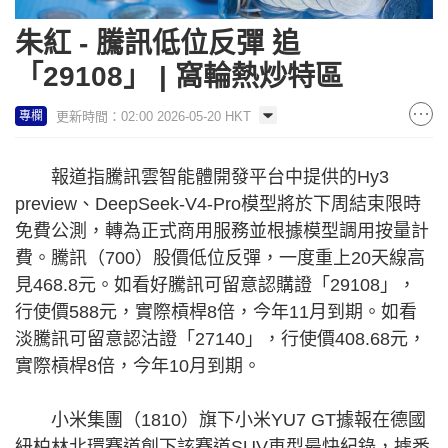
朱紅 - 騰訊低位反彈 追
「29108」 | 窩輪熱炒特區
更新時間：02:00 2026-05-20 HKT
專欄
報道指騰訊雲智能體開發平台中提供的Hy3
preview、DeepSeek-V4-Pro模型將於下周結束限時
免費公測，轉為正式商用服務並根據模型調用按量計
費。騰訊（700）股價低位反彈，一度重上20天線高
見468.8元。如看好騰訊可留意認購證「29108」，
行使價588元，實際槓桿8倍，今年11月到期。如看
淡騰訊可留意認沽證「27140」，行使價408.68元，
實際槓桿8倍，今年10月到期。
小米集團（1810）旗下小米YU7 GT據報在德國
紐柏林北環賽道創下該賽道SUV車型最快紀錄，據悉