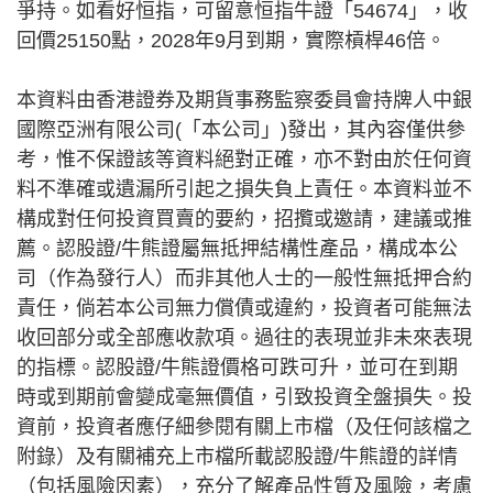
爭持。如看好恒指，可留意恒指牛證「54674」，收
回價25150點，2028年9月到期，實際槓桿46倍。
本資料由香港證券及期貨事務監察委員會持牌人中銀
國際亞洲有限公司(「本公司」)發出，其內容僅供參
考，惟不保證該等資料絕對正確，亦不對由於任何資
料不準確或遺漏所引起之損失負上責任。本資料並不
構成對任何投資買賣的要約，招攬或邀請，建議或推
薦。認股證/牛熊證屬無抵押結構性產品，構成本公
司（作為發行人）而非其他人士的一般性無抵押合約
責任，倘若本公司無力償債或違約，投資者可能無法
收回部分或全部應收款項。過往的表現並非未來表現
的指標。認股證/牛熊證價格可跌可升，並可在到期
時或到期前會變成毫無價值，引致投資全盤損失。投
資前，投資者應仔細參閱有關上市檔（及任何該檔之
附錄）及有關補充上市檔所載認股證/牛熊證的詳情
（包括風險因素），充分了解產品性質及風險，考慮