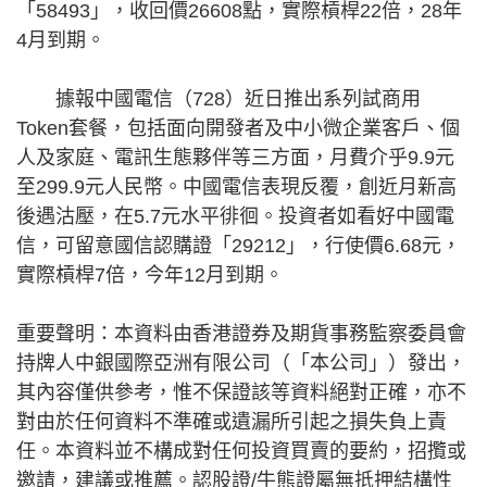
「58493」，收回價26608點，實際槓桿22倍，28年
4月到期。
據報中國電信（728）近日推出系列試商用
Token套餐，包括面向開發者及中小微企業客戶、個
人及家庭、電訊生態夥伴等三方面，月費介乎9.9元
至299.9元人民幣。中國電信表現反覆，創近月新高
後遇沽壓，在5.7元水平徘徊。投資者如看好中國電
信，可留意國信認購證「29212」，行使價6.68元，
實際槓桿7倍，今年12月到期。
重要聲明：本資料由香港證券及期貨事務監察委員會
持牌人中銀國際亞洲有限公司（「本公司」）發出，
其內容僅供參考，惟不保證該等資料絕對正確，亦不
對由於任何資料不準確或遺漏所引起之損失負上責
任。本資料並不構成對任何投資買賣的要約，招攬或
邀請，建議或推薦。認股證/牛熊證屬無抵押結構性