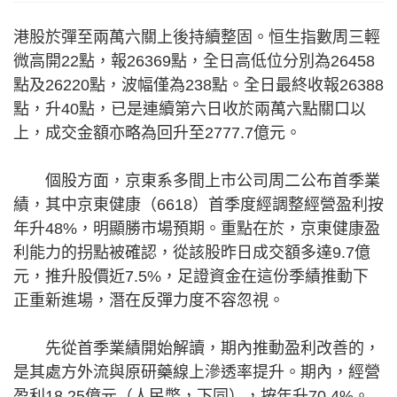
港股於彈至兩萬六關上後持續整固。恒生指數周三輕
微高開22點，報26369點，全日高低位分別為26458
點及26220點，波幅僅為238點。全日最終收報26388
點，升40點，已是連續第六日收於兩萬六點關口以
上，成交金額亦略為回升至2777.7億元。
個股方面，京東系多間上市公司周二公布首季業
績，其中京東健康（6618）首季度經調整經營盈利按
年升48%，明顯勝市場預期。重點在於，京東健康盈
利能力的拐點被確認，從該股昨日成交額多達9.7億
元，推升股價近7.5%，足證資金在這份季績推動下
正重新進場，潛在反彈力度不容忽視。
先從首季業績開始解讀，期內推動盈利改善的，
是其處方外流與原研藥線上滲透率提升。期內，經營
盈利18.25億元（人民幣，下同），按年升70.4%。