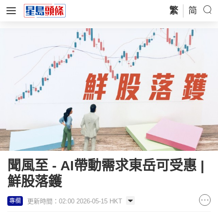
繁
简
聞風至 - AI帶動需求東岳可受惠 |
鮮股落鑊
更新時間：02:00 2026-05-15 HKT
專欄