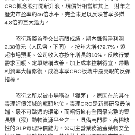
CRO概念股打開新升浪，現價計相當於其上一財年之
歷史市盈率約46倍水平，完全未足以反映首季多賺
4.8倍的巨大潛力。
昭衍新藥首季交出亮眼成績，期內錄得淨利潤
2.38億元（人民幣，下同），按年大增479.7%，遠
超市場預期。公司收入亦按年增長約10%，反映行業
需求回暖、定單結構改善，加上成本控制得宜，帶動
利潤率大幅修復，成為本季CRO板塊中最亮眼的反彈
指標。
昭衍之所以被市場稱為「猴茅」，原因在於其在
毒理評價領域的龍頭地位。毒理CRO是新藥研發最前
端、最不可跳過的環節，而昭衍擁有全國最完整的靈
長類（猴）動物資源平台之一，具備高門檻、高稀缺
性的GLP毒理評價能力。公司主營業務涵蓋藥物安全