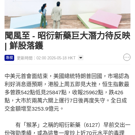
聞風至 - 昭衍新藥巨大潛力待反映
| 鮮股落鑊
更新時間：02:00 2026-05-18 HKT
專欄
中美元首會面結束，美國總統特朗普回國，市場認為
利好消息遜預期，港股上周五即見大挫，恒生指數最
多曾跌542點低見25847點，收報25962點，跌426
點，大市於兩萬六關上運行7日後再度失守。全日成
交金額增至3253.9億元。
有「猴茅」之稱的昭衍新藥（6127）早前交出一
份強勁季績，或為這隻一度炒上近70元水平的毒理