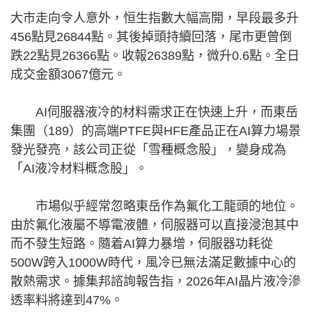
大市走向令人意外，恒生指數大幅高開，早段最多升
456點見26844點。其後掉頭持續回落，尾市更曾倒
跌22點見26366點。收報26389點，微升0.6點。全日
成交金額3067億元。
AI伺服器液冷的材料需求正在快速上升，而東岳
集團（189）的高端PTFE與HFE產品正在AI算力場景
發光發亮，該公司正從「雪種概念股」，變身成為
「AI液冷材料概念股」。
市場似乎經常忽略東岳作為氟化工龍頭的地位。
由於氟化液屬不導電液體，伺服器可以直接浸泡其中
而不發生短路。隨着AI算力暴增，伺服器功耗從
500W跨入1000W時代，風冷已無法滿足數據中心的
散熱需求。據集邦諮詢報告指，2026年AI晶片液冷滲
透率料將達到47%。