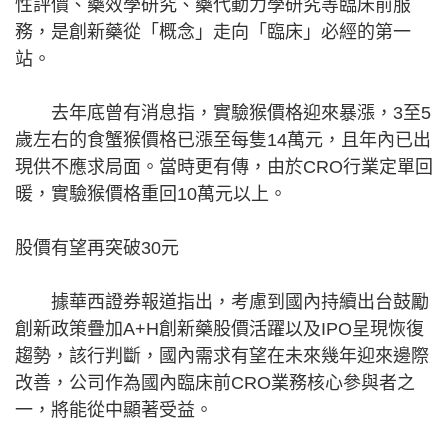
性評價、藥效學研究、藥代動力學研究等臨床前服
務，是創新藥從「概念」走向「臨床」必經的第一
站。
去年底曾有消息指，實驗猴價格迎來暴漲，3至5
歲左右的食蟹猴價格已漲至每隻14萬元，且年內已出
現供不應求局面。當時更有傳，由於CRO行業定單回
暖，實驗猴價格重回10萬元以上。
股價有望再突破30元
據華西證券報道指出，考慮到國內持續出台鼓勵
創新政策疊加A+H創新藥股價活躍以及IPO呈現恢復
趨勢，該行判斷，國內需求有望在未來幾年迎來邊際
改善，公司作為國內臨床前CRO業務核心參與者之
一，將能從中顯著受益。