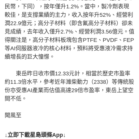
民幣，下同），按年僅升1.2%。當中，製冷劑表現
較佳，是支撐業績的主力，收入按年升52%、經營利
潤22.9億元；高分子材料（即含氟高分子材料）卻未
見成績，去年收入僅升2.7%、經營利潤3.56億元。值
得關注是，高分子材料板塊包含PTFE、PVDF、FEP
等AI伺服器液冷的核心材料，預料將受惠液冷需求持
續增長的巨大憧憬。
東岳昨日收市價12.33元計，相當於歷史市盈率
約11.3倍水平，參考近年濰柴動力（2338）等傳統股
份亦受惠AI產業而估值高達29倍市盈率，東岳上望空
間不低。
聞風至
↓立即下載星島頭條App↓