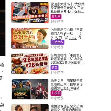
愛回家大結局｜7大綠葉
身家過億背景驚人 三太
私伙鱷魚皮Hermès拍劇
蘇姐原來是半山樓后
影視圈
14小時前
內地媽居港心得「不要
臉的人得到一切」！分
享3方面「豁出去」有著
數 網民：你好厲害
生活百科
17小時前
街坊酒樓推「平民價」
歎奢華盛宴！$9.8紅燒
BB鴿/$28開邊蒸龍蝦 3
涌
大晚餐超值優惠
飲食
來，
17小時前
務
功夫女足丨周星馳千呼
萬喚終出來！偕劉嘉玲
迪麗熱巴超狂陣容破天
荒現身香港謝票
影視圈
，
15小時前
0萬
陳錦鴻保護自閉兒訪問
變嗌交 激動炮轟顏聯