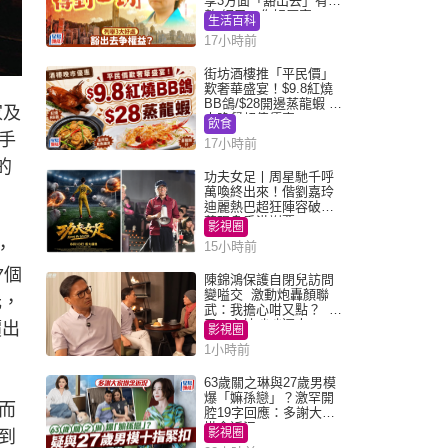
享3方面「豁出去」有著
數 網民：你好厲害
生活百科
17小時前
街坊酒樓推「平民價」
歎奢華盛宴！$9.8紅燒
BB鴿/$28開邊蒸龍蝦 3
家及
大晚餐超值優惠
飲食
手
17小時前
的
功夫女足丨周星馳千呼
萬喚終出來！偕劉嘉玲
迪麗熱巴超狂陣容破天
荒現身香港謝票
影視圈
，
15小時前
7個
陳錦鴻保護自閉兒訪問
變嗌交 激動炮轟顏聯
元，
武：我擔心咁又點？ 網
民：主持咄咄逼人
價出
影視圈
1小時前
63歲關之琳與27歲男模
爆「嫲孫戀」？激罕開
而
腔19字回應：多謝大家
掛念近況
影視圈
到