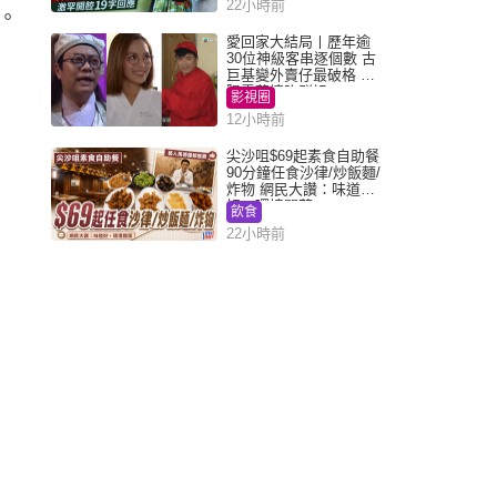
22小時前
。
愛回家大結局丨歷年逾
30位神級客串逐個數 古
巨基變外賣仔最破格 歐
陽震華情陷群姐
影視圈
12小時前
尖沙咀$69起素食自助餐
90分鐘任食沙律/炒飯麵/
炸物 網民大讚：味道
好，環境闊落
飲食
22小時前