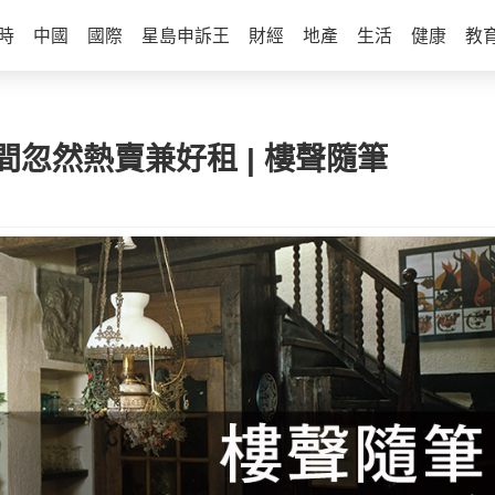
時
中國
國際
星島申訴王
財經
地產
生活
健康
教
作間忽然熱賣兼好租 | 樓聲隨筆