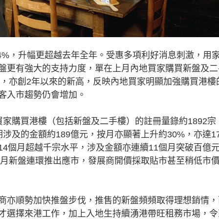
.4%，升幅更超越去年全年。受惠多項利好消息刺激，用
盤更有強大的支持力度，單在上月內地買家購買新盤及二
8%，亦創2年以來的新高，反映內地買家明顯加強購買港樓
客入市趨勢仍會增加。
購買港樓（包括新盤及二手樓）的註冊量錄約1892宗
涉及的金額約189億元，按月亦顯著上升約30%，亦達1
14個月超越千宗水平，涉及金額亦連續11個月突破百億
上近月新盤連環推出應市，發展商開價採取貼市甚至稍低市
亦順勢加快推盤步伐，推售的新盤頻頻取得理想銷情，
才選擇來港工作，加上入地生持續湧港帶旺租務市場，令