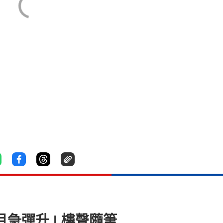
月急彈升 | 樓聲隨筆