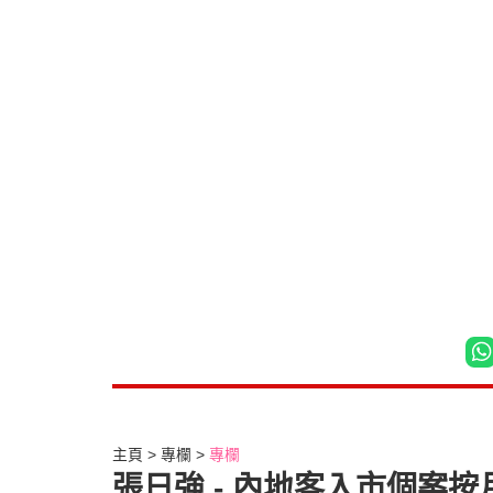
主頁
專欄
專欄
張日強 - 內地客入市個案按