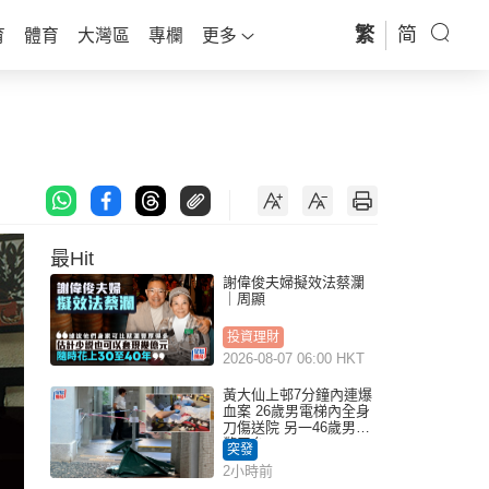
繁
简
育
體育
大灣區
專欄
更多
最Hit
謝偉俊夫婦擬效法蔡瀾
｜周顯
投資理財
2026-08-07 06:00 HKT
黃大仙上邨7分鐘內連爆
血案 26歲男電梯內全身
刀傷送院 另一46歲男倒
斃平台
突發
2小時前