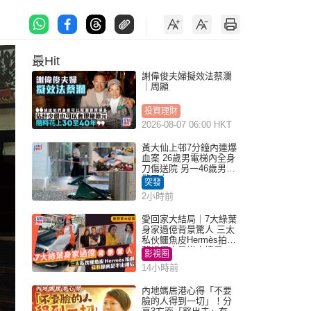
最Hit
謝偉俊夫婦擬效法蔡瀾
｜周顯
投資理財
2026-08-07 06:00 HKT
黃大仙上邨7分鐘內連爆
血案 26歲男電梯內全身
刀傷送院 另一46歲男倒
斃平台
突發
2小時前
愛回家大結局｜7大綠葉
身家過億背景驚人 三太
私伙鱷魚皮Hermès拍劇
蘇姐原來是半山樓后
影視圈
14小時前
內地媽居港心得「不要
臉的人得到一切」！分