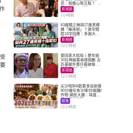
5
武：我擔心咁又點？ 網
民：主持咄咄逼人
作
影視圈
1小時前
63歲關之琳與27歲男模
爆「嫲孫戀」？激罕開
腔19字回應：多謝大家
掛念近況
影視圈
22小時前
愛回家大結局丨歷年逾
受
30位神級客串逐個數 古
只要
巨基變外賣仔最破格 歐
陽震華情陷群姐
影視圈
12小時前
尖沙咀$69起素食自助餐
90分鐘任食沙律/炒飯麵/
炸物 網民大讚：味道
好，環境闊落
飲食
22小時前