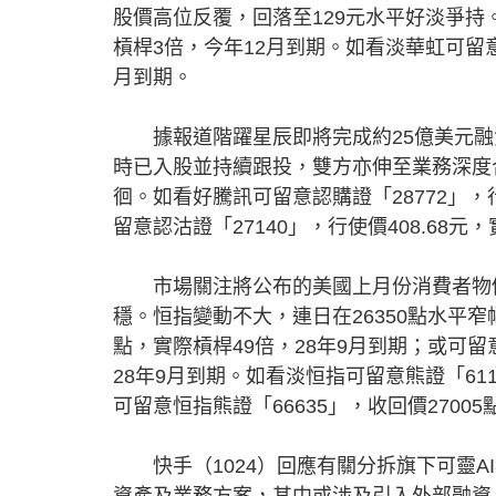
股價高位反覆，回落至129元水平好淡爭持。
槓桿3倍，今年12月到期。如看淡華虹可留意認
月到期。
據報道階躍星辰即將完成約25億美元融資，
時已入股並持續跟投，雙方亦伸至業務深度合
徊。如看好騰訊可留意認購證「28772」，
留意認沽證「27140」，行使價408.68元
市場關注將公布的美國上月份消費者物價
穩。恒指變動不大，連日在26350點水平窄幅
點，實際槓桿49倍，28年9月到期；或可留意
28年9月到期。如看淡恒指可留意熊證「611
可留意恒指熊證「66635」，收回價2700
快手（1024）回應有關分拆旗下可靈AI
資產及業務方案，其中或涉及引入外部融資，