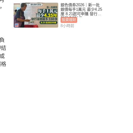
銀色債券2026｜新一批
，
銀債每手1萬元 最少4.25
厘 8.21起可申購 發行金
額最多550億
投資理財
8小時前
負
押結
或
價格