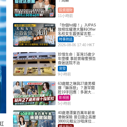
｜周顯
投資理財
11小時前
「你個frd廢！」JUPAS
放榜炫耀港大醫科Offer
名校女生囂張留言惹眾
怒 醫學院澄清：宣稱
時事熱話
「40.5分獲錄取」不符事
2026-08-06 17:40 HKT
實｜Juicy叮
珍惜生命｜荃灣15歲少
年墮樓 事前曾報警預告
昏迷送院不治
突發
9小時前
63歲關之琳與27歲男模
爆「嫲孫戀」？激罕開
腔19字回應：多謝大家
掛念近況
影視圈
5小時前
40歲港漂棄百萬年薪來
港做保險 昔日國企高層
3800元租尖沙咀床位｜
虹
租盤Million
樓市動向