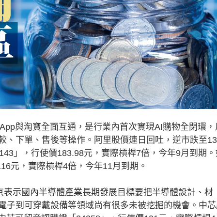
App與淘寶全面互通，是行業內首次實現AI購物全閉環，
較、下單、售後等操作。阿里股價連日回吐，逆市跌至13
43」，行使價183.98元，實際槓桿7倍，今年9月到期。
116元，實際槓桿4倍，今年11月到期。
京表示國內半導體產業長期發展目標要把半導體設計、材
電子到可穿戴設備等領域尚有很多未被挖掘的機會。中芯