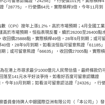
中芯可留意認購證「24258」，行使價101元，實際槓桿4
「28775」，行使價64元，實際槓桿3倍，今年11月到
CPI）按年上漲1.2%，高於市場預期；4月全國工業
樣高於市場預期。恒指表現反覆，續於26200至26400點
收回價25888點，實際槓桿49倍，28年9月到期；或可
桿40倍，28年9月到期。如看淡恒指可留意熊證「61185
到期；或可留意熊證「66635」，收回價27005點，實際
為在港上市尋求最少1000億元人民幣估值，最終條款仍
回落至141元水平好淡爭持。如看好百度可留意認購證
桿4倍，今年10月到期；如看淡可留意認沽證「24326」，行
察委員會持牌人中銀國際亞洲有限公司（「本公司」）發