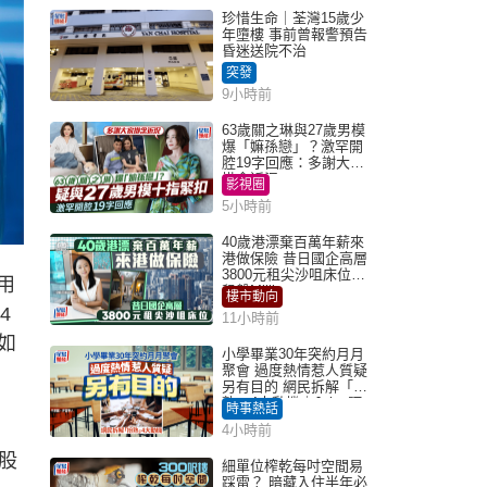
珍惜生命｜荃灣15歲少
年墮樓 事前曾報警預告
昏迷送院不治
突發
9小時前
63歲關之琳與27歲男模
爆「嫲孫戀」？激罕開
腔19字回應：多謝大家
掛念近況
影視圈
5小時前
40歲港漂棄百萬年薪來
港做保險 昔日國企高層
3800元租尖沙咀床位｜
用
租盤Million
樓市動向
4
11小時前
如
小學畢業30年突約月月
聚會 過度熱情惹人質疑
另有目的 網民拆解「扮
熟」4大動機｜Juicy叮
時事熱話
4小時前
股
細單位榨乾每吋空間易
踩雷？ 暗藏入住半年必