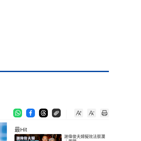
最Hit
謝偉俊夫婦擬效法蔡瀾