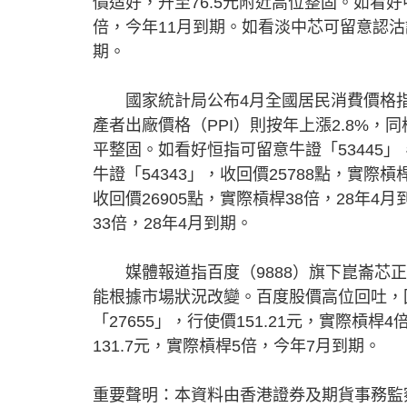
價造好，升至76.5元附近高位整固。如看好
倍，今年11月到期。如看淡中芯可留意認沽證
期。
國家統計局公布4月全國居民消費價格指數（
產者出廠價格（PPI）則按年上漲2.8%，同
平整固。如看好恒指可留意牛證「53445」，
牛證「54343」，收回價25788點，實際槓
收回價26905點，實際槓桿38倍，28年4月
33倍，28年4月到期。
媒體報道指百度（9888）旗下崑崙芯正
能根據市場狀況改變。百度股價高位回吐，
「27655」，行使價151.21元，實際槓
131.7元，實際槓桿5倍，今年7月到期。
重要聲明：本資料由香港證券及期貨事務監