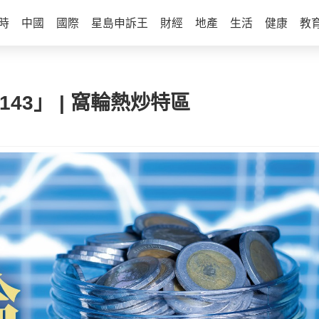
時
中國
國際
星島申訴王
財經
地產
生活
健康
教
143」 | 窩輪熱炒特區