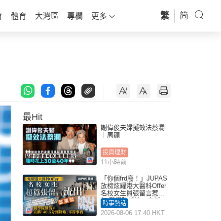
繁
简
育
體育
大灣區
專欄
更多
最Hit
謝偉俊夫婦擬效法蔡瀾
｜周顯
投資理財
11小時前
「你個frd廢！」JUPAS
放榜炫耀港大醫科Offer
名校女生囂張留言惹眾
怒 醫學院澄清：宣稱
時事熱話
「40.5分獲錄取」不符事
2026-08-06 17:40 HKT
實｜Juicy叮