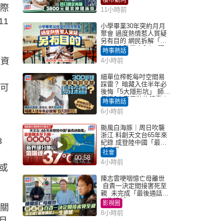
實際
11小時前
11
小學畢業30年突約月月
聚會 過度熱情惹人質疑
另有目的 網民拆解「扮
熟」4大動機｜Juicy叮
時事熱話
融資
4小時前
細單位榨乾每吋空間易
踩雷？ 暗藏入住半年必
訊可
後悔「5大隱形坑」 師傅
傳授6字家居裝修錦囊｜
時事熱話
Juicy叮
6小時前
颱風白海豚｜周日吹襲
浙江 料創天文台65年來
8
紀錄 成登陸中國「最長
途颱風」
社會
，
00:58
4小時前
；或
陳志雲哽咽憶亡母離世
自責一決定間接害死至
親 未完成「最後通話」
一生遺憾
影視圈
相關
8小時前
月