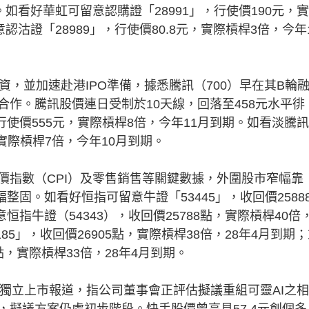
如看好華虹可留意認購證「28991」，行使價190元，
沽證「28989」，行使價80.8元，實際槓桿3倍，今年
並加速赴港IPO準備，據悉騰訊（700）早在其B輪
作。騰訊股價連日受制於10天線，回落至458元水平徘
行使價555元，實際槓桿8倍，今年11月到期。如看淡騰
，實際槓桿7倍，今年10月到期。
指數（CPI）及零售銷售等關鍵數據，外圍股市窄幅靠
整固。如看好恒指可留意牛證「53445」，收回價2588
恒指牛證（54343），收回價25788點，實際槓桿40倍
85」，收回價26905點，實際槓桿38倍，28年4月到期
5點，實際槓桿33倍，28年4月到期。
獨立上市報道，指公司董事會正評估擬議重組可靈AI之
擬議方案仍處初步階段。快手股價曾高見57.4元創個多