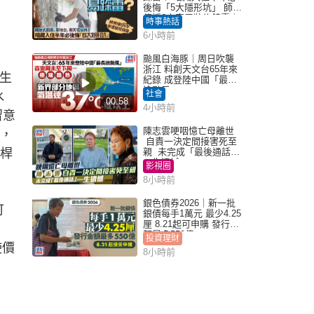
後悔「5大隱形坑」 師傅
傳授6字家居裝修錦囊｜
時事熱話
Juicy叮
6小時前
颱風白海豚｜周日吹襲
浙江 料創天文台65年來
生
紀錄 成登陸中國「最長
途颱風」
社會
水
00:58
4小時前
留意
陳志雲哽咽憶亡母離世
」，
自責一決定間接害死至
槓桿
親 未完成「最後通話」
一生遺憾
影視圈
8小時前
銀色債券2026｜新一批
可
銀債每手1萬元 最少4.25
厘 8.21起可申購 發行金
額最多550億
投資理財
使價
8小時前