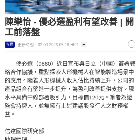
陳樂怡 - 優必選盈利有望改善 | 開
工前落盤
更新時間：02:00 2026-05-18 HKT
專欄
優必選（9880）近日宣布與日立（中國）簽署戰
略合作協議，重點探索人形機械人在智能製造場景中
的應用。隨着人形機械人收入佔比持續上升，公司的
產品組合有望進一步提升，為盈利改善提供支撐。現
水平具備中線部署吸引力，目標價120元。筆者為證
監會持牌人，並無擁有上述建議股發行人之財務權
益。
信達國際研究部
助理經理