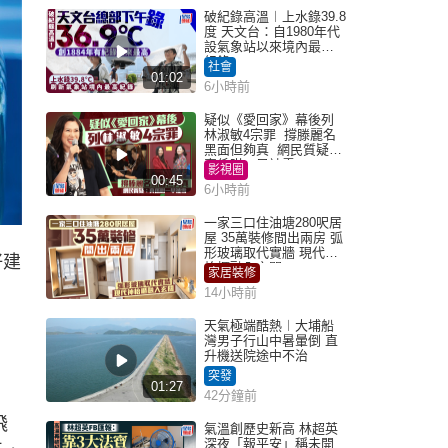
破紀錄高溫︱上水錄39.8
度 天文台：自1980年代
設氣象站以來境內最高
紀錄
社會
01:02
6小時前
疑似《愛回家》幕後列
林淑敏4宗罪 撐滕麗名
黑面但夠真 網民質疑：
真係咁一早被雪
影視圈
00:45
6小時前
一家三口住油塘280呎居
屋 35萬裝修間出兩房 弧
形玻璃取代實牆 現代神
好建
枱櫃融入玄關
家居裝修
14小時前
天氣極端酷熱︱大埔船
灣男子行山中暑暈倒 直
升機送院途中不治
突發
01:27
42分鐘前
飛
氣溫創歷史新高 林超英
深夜「報平安」稱未開