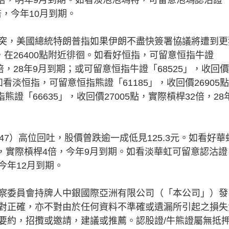
5倍，今年10月到期。
，美國總統特朗普指如果伊朗不盡快簽署協議將遭到更
，在26400點附近徘徊。如看好恒指，可留意恒指牛證
2倍，28年9月到期；或可留意恒指牛證「68525」，收回價
如看淡恒指，可留意恒指熊證「61185」，收回價26905
證「66635」，收回價27005點，實際槓桿32倍，28
）高位回吐，股價曾跌逾一成低見125.3元。如看好華
47元，實際槓桿4倍，今年9月到期。如看淡華虹可留意認沽證
，今年12月到期。
察委員會持牌人中銀國際亞洲有限公司（「本公司」）發
對正確，亦不對由於任何資料不準確或遺漏所引起之損失
要約，招攬或邀請，建議或推薦。認股證/牛熊證屬無抵