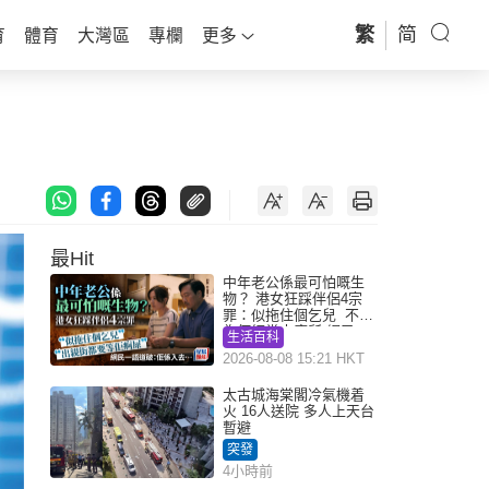
繁
简
育
體育
大灣區
專欄
更多
最Hit
中年老公係最可怕嘅生
物？ 港女狂踩伴侶4宗
罪：似拖住個乞兒 不解
為何經常去廁所 網民一
生活百科
語道破
2026-08-08 15:21 HKT
太古城海棠閣冷氣機着
火 16人送院 多人上天台
暫避
突發
4小時前