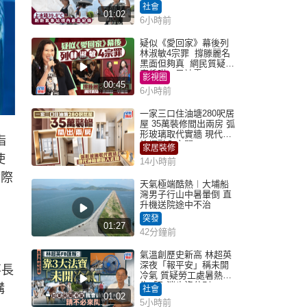
紀錄
社會
01:02
6小時前
疑似《愛回家》幕後列
林淑敏4宗罪 撐滕麗名
黑面但夠真 網民質疑：
真係咁一早被雪
影視圈
00:45
6小時前
一家三口住油塘280呎居
屋 35萬裝修間出兩房 弧
形玻璃取代實牆 現代神
指
枱櫃融入玄關
家居裝修
使
14小時前
實際
天氣極端酷熱︱大埔船
灣男子行山中暑暈倒 直
升機送院途中不治
突發
01:27
42分鐘前
氣溫創歷史新高 林超英
深夜「報平安」稱未開
事長
冷氣 質疑勞工處暑熱警
告「取消也沒分別」
購
社會
01:02
5小時前