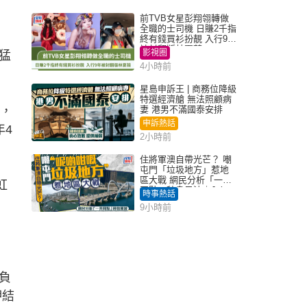
前TVB女星彭翔翎轉做
全職的士司機 日賺2千指
終有錢買衫扮靚 入行9年
被封翻版林夏薇
影視圈
猛
4小時前
星島申訴王 | 商務位降級
特選經濟艙 無法照顧病
點，
妻 港男不滿國泰安排
申訴熱話
年4
2小時前
住將軍澳自帶光芒？ 嘲
屯門「垃圾地方」惹地
區大戰 網民分析「一共
虹
同點」秒息風波｜Juicy
時事熱話
叮
9小時前
負
押結