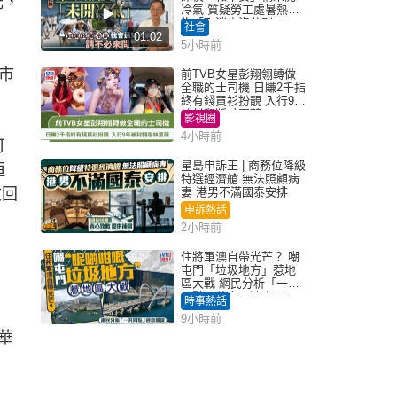
元，
冷氣 質疑勞工處暑熱警
告「取消也沒分別」
社會
01:02
5小時前
市
前TVB女星彭翔翎轉做
全職的士司機 日賺2千指
終有錢買衫扮靚 入行9年
被封翻版林夏薇
影視圈
4小時前
可
星島申訴王 | 商務位降級
恒
特選經濟艙 無法照顧病
收回
妻 港男不滿國泰安排
申訴熱話
2小時前
住將軍澳自帶光芒？ 嘲
屯門「垃圾地方」惹地
區大戰 網民分析「一共
同點」秒息風波｜Juicy
時事熱話
叮
9小時前
華