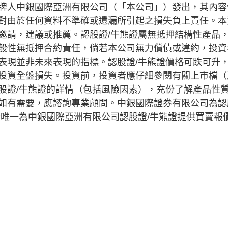
牌人中銀國際亞洲有限公司（「本公司」）發出，其內容
對由於任何資料不準確或遺漏所引起之損失負上責任。本
邀請，建議或推薦。認股證/牛熊證屬無抵押結構性產品
般性無抵押合約責任，倘若本公司無力償債或違約，投資
表現並非未來表現的指標。認股證/牛熊證價格可跌可升
投資全盤損失。投資前，投資者應仔細參閱有關上市檔（
股證/牛熊證的詳情（包括風險因素），充份了解產品性
如有需要，應諮詢專業顧問。中銀國際證券有限公司為認
所唯一為中銀國際亞洲有限公司認股證/牛熊證提供買賣報