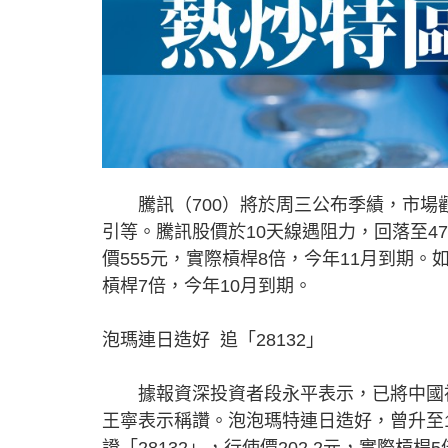
騰訊（700）將於周三公布季績，市場觀
引等。騰訊股價於10天線遇阻力，回落至47
價555元，實際槓桿8倍，今年11月到期。如
槓桿7倍，今年10月到期。
泡瑪連日造好 追「28132」
據報資深投資者段永平表示，已將中國神華
王寧表示稱讚。泡泡瑪特連日造好，曾升至1
證「28132」，行使價202.2元，實際