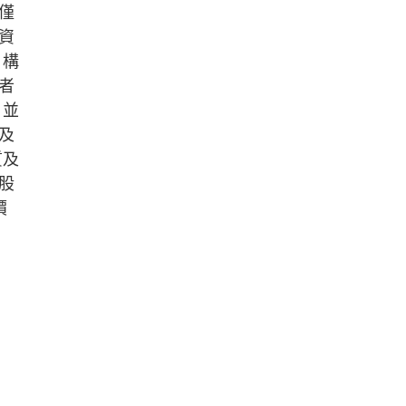
僅
資
，構
者
，並
及
質及
股
價