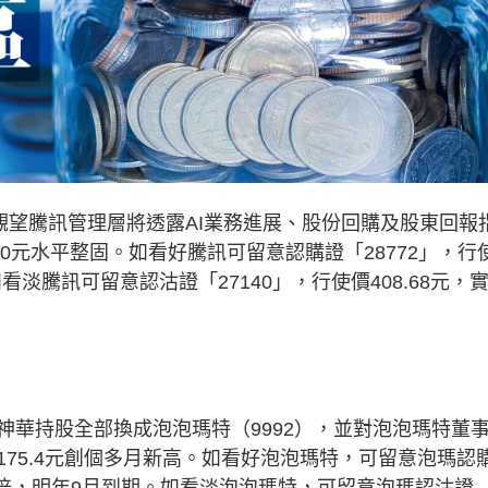
望騰訊管理層將透露AI業務進展、股份回購及股東回報
0元水平整固。如看好騰訊可留意認購證「28772」，行
看淡騰訊可留意認沽證「27140」，行使價408.68元，
持股全部換成泡泡瑪特（9992），並對泡泡瑪特董
75.4元創個多月新高。如看好泡泡瑪特，可留意泡瑪認
槓桿5倍，明年9月到期。如看淡泡泡瑪特，可留意泡瑪認沽證