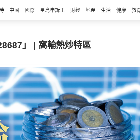
時
中國
國際
星島申訴王
財經
地產
生活
健康
教
28687」 | 窩輪熱炒特區