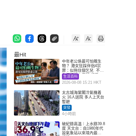
最Hit
中年老公係最可怕嘅生
物？ 港女狂踩伴侶4宗
罪：似拖住個乞兒 不解
為何經常去廁所 網民一
生活百科
語道破
2026-08-08 15:21 HKT
太古城海棠閣冷氣機着
火 16人送院 多人上天台
暫避
突發
4小時前
破紀錄高溫︱上水錄39.8
度 天文台：自1980年代
設氣象站以來境內最高