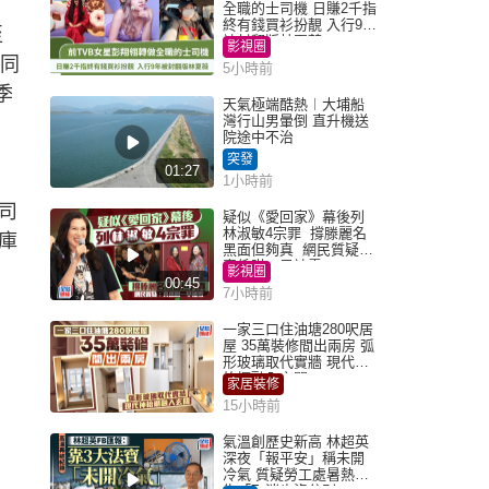
全職的士司機 日賺2千指
終有錢買衫扮靚 入行9年
至
被封翻版林夏薇
影視圈
司同
5小時前
季
天氣極端酷熱︱大埔船
灣行山男暈倒 直升機送
院途中不治
突發
01:27
1小時前
司
疑似《愛回家》幕後列
林淑敏4宗罪 撐滕麗名
庫
黑面但夠真 網民質疑：
真係咁一早被雪
影視圈
00:45
7小時前
一家三口住油塘280呎居
屋 35萬裝修間出兩房 弧
形玻璃取代實牆 現代神
枱櫃融入玄關
家居裝修
15小時前
氣溫創歷史新高 林超英
深夜「報平安」稱未開
冷氣 質疑勞工處暑熱警