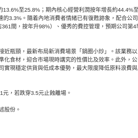
.6%至25.8%；期內核心經營利潤按年增長約44.4%
增速的3.3%。隨着內地消費者情緒已有復甦跡象，配合公
361間，按年升98%）、優秀的費控管理，預期公司第4
近瓶頸，最新布局新消費場景「鍋圈小炒」。該業務以
準化食材，迎合市場現時講究的性價比及效率。此外，公
司實現穩定供貨與低成本優勢，最大限度降低原料浪費與
1元，若跌穿3.5元止蝕離場。
份​​。