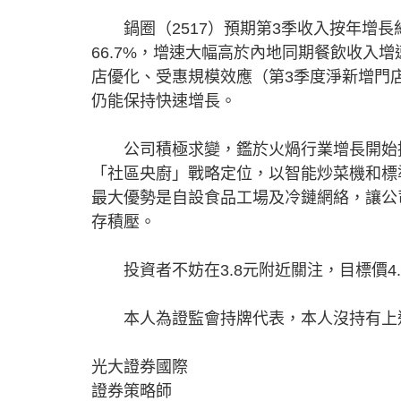
鍋圈（2517）預期第3季收入按年增長約13
66.7%，增速大幅高於內地同期餐飲收入
店優化、受惠規模效應（第3季度淨新增門店
仍能保持快速增長。
公司積極求變，鑑於火煱行業增長開始接
「社區央廚」戰略定位，以智能炒菜機和標
最大優勢是自設食品工場及冷鏈網絡，讓公
存積壓。
投資者不妨在3.8元附近關注，目標價4.
本人為證監會持牌代表，本人沒持有上述股
光大證券國際
證券策略師