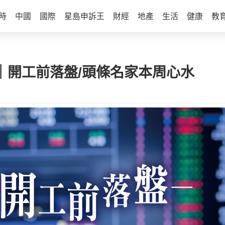
時
中國
國際
星島申訴王
財經
地產
生活
健康
教
力｜開工前落盤/頭條名家本周心水