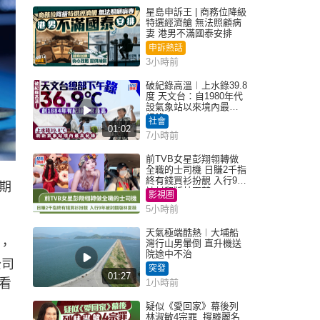
星島申訴王 | 商務位降級
特選經濟艙 無法照顧病
妻 港男不滿國泰安排
申訴熱話
3小時前
破紀錄高溫︱上水錄39.8
度 天文台：自1980年代
設氣象站以來境內最高
紀錄
社會
01:02
7小時前
前TVB女星彭翔翎轉做
全職的士司機 日賺2千指
終有錢買衫扮靚 入行9年
期
被封翻版林夏薇
影視圈
5小時前
天氣極端酷熱︱大埔船
，
灣行山男暈倒 直升機送
院途中不治
公司
突發
01:27
看
1小時前
疑似《愛回家》幕後列
林淑敏4宗罪 撐滕麗名