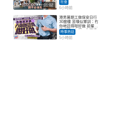
告「取消也沒分別」
社會
01:02
6小時前
港男暑期工做保安日行
30層樓 苦嘆似軍訓：冇
你哋諗得咁好做 前輩傳
授搵筍工心得：你唔識
時事熱話
揀盤啫｜Juicy叮
5小時前