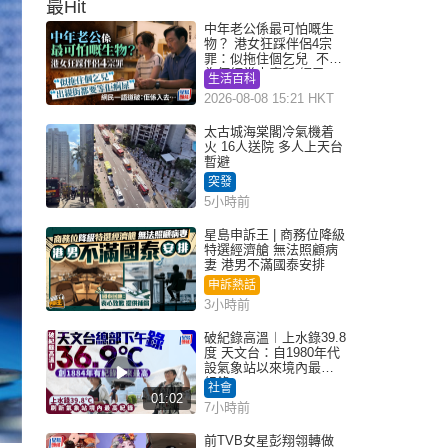
最Hit
中年老公係最可怕嘅生
物？ 港女狂踩伴侶4宗
罪：似拖住個乞兒 不解
為何經常去廁所 網民一
生活百科
語道破
2026-08-08 15:21 HKT
太古城海棠閣冷氣機着
火 16人送院 多人上天台
暫避
突發
5小時前
星島申訴王 | 商務位降級
特選經濟艙 無法照顧病
妻 港男不滿國泰安排
申訴熱話
3小時前
破紀錄高溫︱上水錄39.8
度 天文台：自1980年代
設氣象站以來境內最高
紀錄
社會
01:02
7小時前
前TVB女星彭翔翎轉做