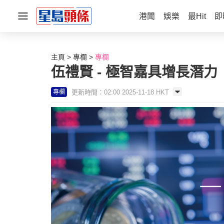
港聞
娛樂
最Hit
即
主頁
專欄
專欄
伍禮賢 - 極智嘉具增長潛
更新時間：02:00 2025-11-18 HKT
專欄