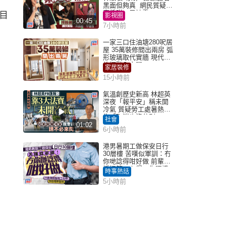
黑面但夠真 網民質疑：
真係咁一早被雪
目
影視圈
00:45
7小時前
一家三口住油塘280呎居
屋 35萬裝修間出兩房 弧
形玻璃取代實牆 現代神
枱櫃融入玄關
家居裝修
15小時前
氣溫創歷史新高 林超英
深夜「報平安」稱未開
冷氣 質疑勞工處暑熱警
告「取消也沒分別」
社會
01:02
6小時前
港男暑期工做保安日行
30層樓 苦嘆似軍訓：冇
你哋諗得咁好做 前輩傳
授搵筍工心得：你唔識
時事熱話
揀盤啫｜Juicy叮
5小時前