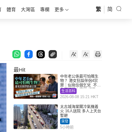
繁
简
育
體育
大灣區
專欄
更多
最Hit
中年老公係最可怕嘅生
物？ 港女狂踩伴侶4宗
罪：似拖住個乞兒 不解
為何經常去廁所 網民一
生活百科
語道破
2026-08-08 15:21 HKT
太古城海棠閣冷氣機着
火 16人送院 多人上天台
暫避
突發
5小時前