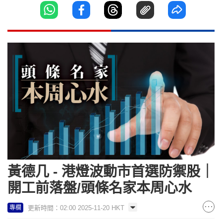
黃德几 - 港燈波動市首選防禦股｜
開工前落盤/頭條名家本周心水
更新時間：02:00 2025-11-20 HKT
專欄