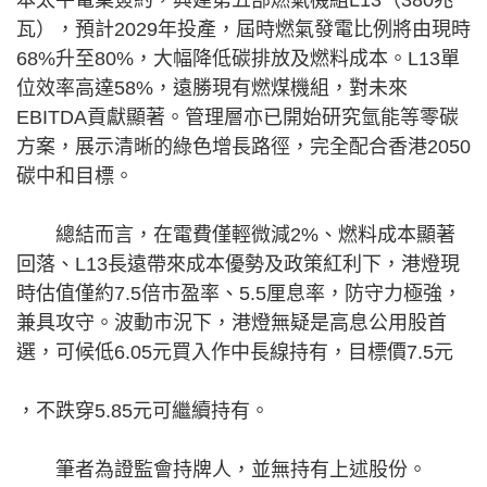
瓦），預計2029年投產，屆時燃氣發電比例將由現時
68%升至80%，大幅降低碳排放及燃料成本。L13單
位效率高達58%，遠勝現有燃煤機組，對未來
EBITDA貢獻顯著。管理層亦已開始研究氫能等零碳
方案，展示清晰的綠色增長路徑，完全配合香港2050
碳中和目標。
總結而言，在電費僅輕微減2%、燃料成本顯著
回落、L13長遠帶來成本優勢及政策紅利下，港燈現
時估值僅約7.5倍市盈率、5.5厘息率，防守力極強，
兼具攻守。波動市況下，港燈無疑是高息公用股首
選，可候低6.05元買入作中長線持有，目標價7.5元
，不跌穿5.85元可繼續持有。
筆者為證監會持牌人，並無持有上述股份。