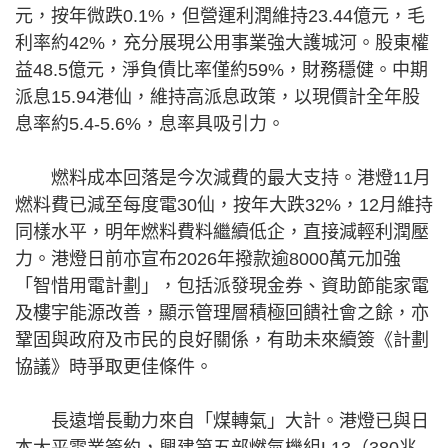
元，按年微跌0.1%，但營運利潤維持23.44億元，毛
利率約42%，充分展現公用事業強大護城河。股東權
益48.5億元，淨負債比率僅約59%，財務穩健。中期
派息15.94港仙，維持高派息政策，以現價計全年股
息率約5.4-5.6%，息率具吸引力。
燃料成本回落是今次減費的最大支持。港燈11月
燃料費已減至每度電30仙，按年大跌32%，12月維持
同樣水平，明年燃料費料繼續低企，直接減輕利潤壓
力。港燈日前亦宣布2026年撥款逾8000萬元加強
「智惜用電計劃」，包括派發現金券、資助節能家電
及樓宇能源改善，顯示管理層積極回饋社會之餘，亦
鞏固與政府及市民的良好關係，有助未來續簽《計劃
協議》時爭取更佳條件。
長遠增長動力來自「煤轉氣」大計。港燈已與日
本太平電業簽約，興建第五部燃氣機組L13（380兆