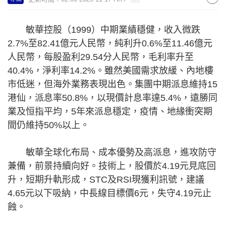
敏華控股（1999）中期業績穩健，收入微跌
2.7%至82.41億元人民幣，純利升0.6%至11.46億元
人民幣，每股盈利29.54分人民幣，毛利率升至
40.4%，淨利率14.2%。雖然美國需求放緩、內地樓
市低迷，但海外業務表現出色。集團中期派息維持15
港仙，派息率50.8%，以現價計息率達5.4%，遠勝同
業及恒指平均，5年來派息穩定，疫情、地緣衝突期
間仍維持50%以上。
敏華全球化布局、成本優勢及高派息，進攻防守
兼備，前景持續向好。技術上，股價於4.19元見底回
升，短期升軌形成，STC及RSI現獲利訊號，建議
4.65元以下吸納，中長線目標價6元，失守4.19元止
蝕。