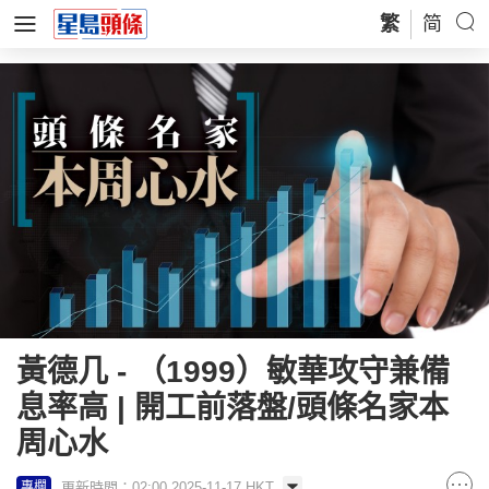
繁
简
黃德几 - （1999）敏華攻守兼備
息率高 | 開工前落盤/頭條名家本
周心水
更新時間：02:00 2025-11-17 HKT
專欄