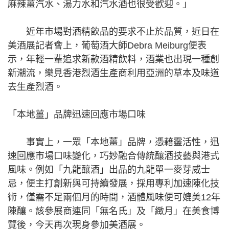
麻辣薑汽水、湯力水和汽水酒也很受歡迎。」
近年市場對酒精飲品的要求不止於品質，近日在
美酒展記者會上，葡萄酒大師Debra Meiburg便表
示，年輕一輩追求新款酒精飲料，酒業也出現一種創
新潮流，樂見香港烈酒生產商利用亞洲的草本及味道
去生產烈酒。
「本地薑」品牌迅速回應市場口味
事實上，一眾「本地薑」品牌，憑藉靈活性，迅
速回應市場口味變化，巧妙融合傳統釀酒技藝與港式
風味。例如「九龍釀酒」出品的九龍單一麥芽威士
忌，便主打創新與可持續發展，採用專利加速陳化技
術，僅需不足兩個月的時間，酒體風味便可媲美12年
陳釀。該參展商連同「無名氏」及「緻月」在美食博
覽後，今天再次現身參加美酒展。