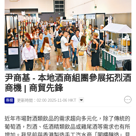
尹商基 - 本地酒商組團參展拓烈酒
商機 | 商貿先鋒
更新時間：02:00 2025-11-06 HKT
專欄
近年市場對酒類飲品的需求趨向多元化，除了傳統的
葡萄酒，烈酒、低酒精類飲品或雞尾酒等需求也有所
增加。我早前與香港製造手工汽水商「閣樓釀造」見