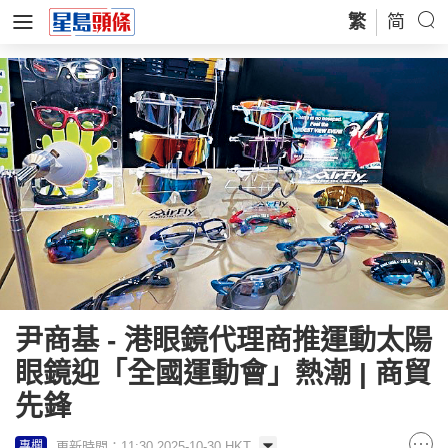
繁
简
尹商基 - 港眼鏡代理商推運動太陽
眼鏡迎「全國運動會」熱潮 | 商貿
先鋒
更新時間：11:30 2025-10-30 HKT
專欄