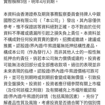
實際槓桿3倍，明年4月到期。
本資料由香港證券及期貨事務監察委員會持牌人中銀
國際亞洲有限公司（「本公司」）發出，其內容僅供
參考，惟不保證該等資料絕對正確，亦不對由於任何
資料不準確或遺漏所引起之損失負上責任。本資料並
不構成對任何投資買賣的要約，招攬或邀請，建議或
推薦。認股證/界內證/牛熊證屬無抵押結構性產品，
構成本公司（作為發行人）而非其他人士的一般性無
抵押合約責任，倘若本公司無力償債或違約，投資者
可能無法收回部分或全部應收款項。過往的表現並非
未來表現的指標。認股證/界內證/牛熊證價格可跌可
升，並可在到期時或到期前會變成毫無價值，引致投
資全盤損失。投資前，投資者應仔細參閱有關上市檔
（及任何該檔之附錄）及有關補充上市檔所載認股
證/界內證/牛熊證的詳情（包括風險因素），充份了
解產品性質及風險，考慮投資是否適合閣下的個別情