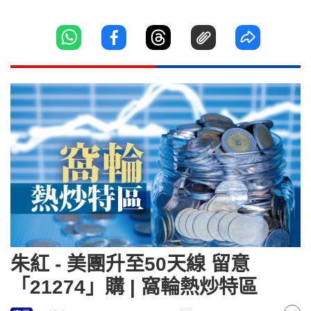
朱紅 - 美團升至50天線 留意
「21274」購 | 窩輪熱炒特區