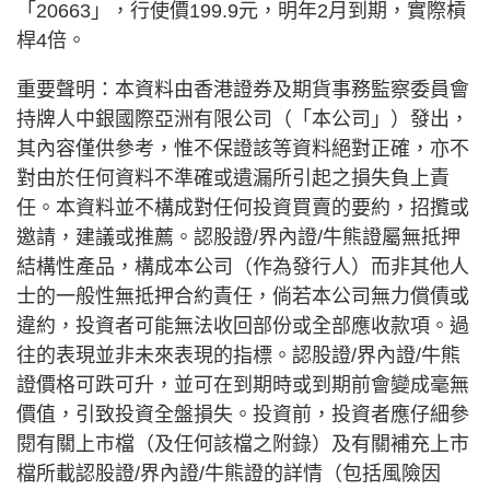
「20663」，行使價199.9元，明年2月到期，實際槓
桿4倍。
重要聲明：本資料由香港證券及期貨事務監察委員會
持牌人中銀國際亞洲有限公司（「本公司」）發出，
其內容僅供參考，惟不保證該等資料絕對正確，亦不
對由於任何資料不準確或遺漏所引起之損失負上責
任。本資料並不構成對任何投資買賣的要約，招攬或
邀請，建議或推薦。認股證/界內證/牛熊證屬無抵押
結構性產品，構成本公司（作為發行人）而非其他人
士的一般性無抵押合約責任，倘若本公司無力償債或
違約，投資者可能無法收回部份或全部應收款項。過
往的表現並非未來表現的指標。認股證/界內證/牛熊
證價格可跌可升，並可在到期時或到期前會變成毫無
價值，引致投資全盤損失。投資前，投資者應仔細參
閱有關上市檔（及任何該檔之附錄）及有關補充上市
檔所載認股證/界內證/牛熊證的詳情（包括風險因