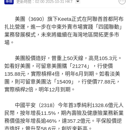
更新時間：02:00 2025-10-31 HKT
專欄
美團（3690）旗下Keeta正式在阿聯酋首都阿布
扎比營運，進一步在中東外賣市場實踐「四國聯動」
業務發展模式，未來將繼續在海灣地區開拓更多市
場。
美團股價造好，曾重上50天線，高見105.3元。
如看好美團，可留意美團購「21274」，行使價
135.88元，實際槓桿4倍，明年6月到期。如看淡美
團，則可留意美團沽「15409」，行使價77.88元，
實際槓桿2倍，明年12月到期。
中國平安（2318）今年首3季純利1328.6億元人
民幣，按年增長11.5%，期內壽險及健康險業務新業
務價值按年增長逾46%，達357.2億元。平保股價逆
市造好，曾升至58.6元，創近來新高。