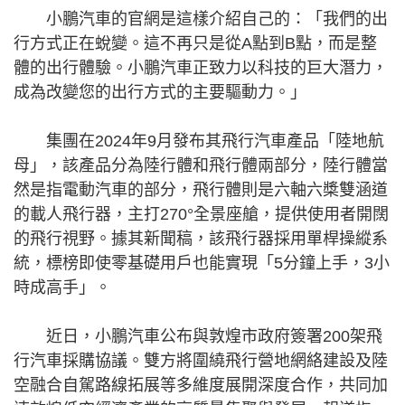
小鵬汽車的官網是這樣介紹自己的：「我們的出
行方式正在蛻變。這不再只是從A點到B點，而是整
體的出行體驗。小鵬汽車正致力以科技的巨大潛力，
成為改變您的出行方式的主要驅動力。」
集團在2024年9月發布其飛行汽車產品「陸地航
母」，該產品分為陸行體和飛行體兩部分，陸行體當
然是指電動汽車的部分，飛行體則是六軸六槳雙涵道
的載人飛行器，主打270°全景座艙，提供使用者開闊
的飛行視野。據其新聞稿，該飛行器採用單桿操縱系
統，標榜即使零基礎用戶也能實現「5分鐘上手，3小
時成高手」。
近日，小鵬汽車公布與敦煌市政府簽署200架飛
行汽車採購協議。雙方將圍繞飛行營地網絡建設及陸
空融合自駕路線拓展等多維度展開深度合作，共同加