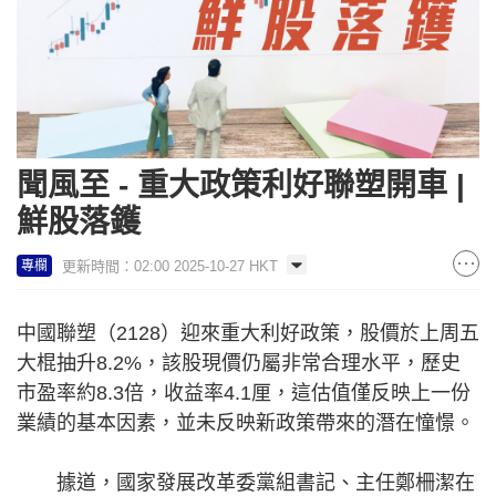
聞風至 - 重大政策利好聯塑開車 |
鮮股落鑊
更新時間：02:00 2025-10-27 HKT
專欄
中國聯塑（2128）迎來重大利好政策，股價於上周五
大棍抽升8.2%，該股現價仍屬非常合理水平，歷史
市盈率約8.3倍，收益率4.1厘，這估值僅反映上一份
業績的基本因素，並未反映新政策帶來的潛在憧憬。
據道，國家發展改革委黨組書記、主任鄭柵潔在