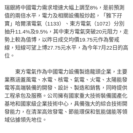
瑞銀將中國電力需求增速大幅上調至8%，是前預測
值的兩倍水平，電力及相關設備股炒起，「雅下孖
寶」哈爾濱電氣（1133）、東方電氣（1072）分別
抽升11.4%及9.5%，其中東方電氣突破20元阻力，走
勢上較為值博，以昨日成交均價19.75元作為警戒
線，短線可望上博27.75元水平，為今年7月22日的高
位。
東方電氣作為中國電力設備製造龍頭企業，主要
業務涵蓋風電、水電、核電、氣電、火電、太陽能發
電等高端裝備的開發、設計、製造和銷售，同時提供
工程承包及服務。公司擁有國家重大技術裝備國產化
基地和國家級企業技術中心，具備強大的綜合技術開
發能力，在清潔高效發電、節能環保和氫能儲能等領
域佔據領先地位。