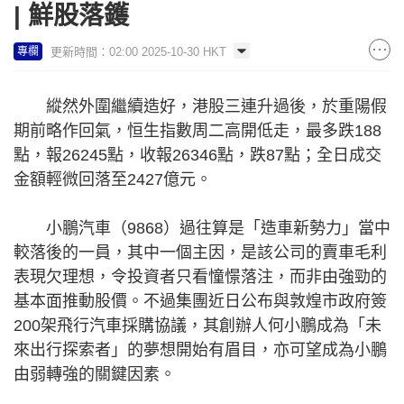
| 鮮股落鑊
更新時間：02:00 2025-10-30 HKT
專欄
縱然外圍繼續造好，港股三連升過後，於重陽假
期前略作回氣，恒生指數周二高開低走，最多跌188
點，報26245點，收報26346點，跌87點；全日成交
金額輕微回落至2427億元。
小鵬汽車（9868）過往算是「造車新勢力」當中
較落後的一員，其中一個主因，是該公司的賣車毛利
表現欠理想，令投資者只看憧憬落注，而非由強勁的
基本面推動股價。不過集團近日公布與敦煌市政府簽
200架飛行汽車採購協議，其創辦人何小鵬成為「未
來出行探索者」的夢想開始有眉目，亦可望成為小鵬
由弱轉強的關鍵因素。