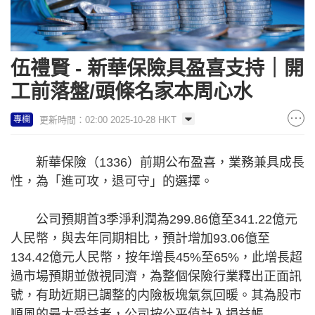
伍禮賢 - 新華保險具盈喜支持｜開
工前落盤/頭條名家本周心水
更新時間：02:00 2025-10-28 HKT
專欄
新華保險（1336）前期公布盈喜，業務兼具成長
性，為「進可攻，退可守」的選擇。
公司預期首3季淨利潤為299.86億至341.22億元
人民幣，與去年同期相比，預計增加93.06億至
134.42億元人民幣，按年增長45%至65%，此增長超
過市場預期並傲視同濟，為整個保險行業釋出正面訊
號，有助近期已調整的内險板塊氣氛回暖。其為股市
順風的最大受益者，公司按公平值計入損益帳