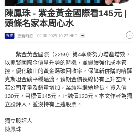
陳鳳珠 - 紫金黃金國際看145元 |
頭條名家本周心水
更新時間：02:00 2025-10-27 HKT
專欄
紫金黃金國際（2259）第4季將努力增產增效，
以抓緊國際金價呈升勢的時機，並繼續強化成本管
控，優化礦山的黃金選礦回收率，保障新併購的哈薩
克斯坦金礦平穩過渡。預期金價長線仍有上升空間，
若公司產量及銷量增加，業績料繼續增長。買入價
130元，目標價145元，止蝕價123元。本文作者為獨
立股評人，並沒持有上述股票。
獨立股評人
陳鳳珠