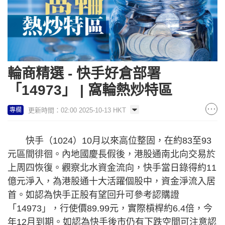
輪商精選 - 快手好倉部署
「14973」 | 窩輪熱炒特區
更新時間：02:00 2025-10-13 HKT
專欄
快手（1024）10月以來高位整固，在約83至93
元區間徘徊。內地國慶長假後，港股通南北向交易於
上周四恢復。觀察北水資金流向，快手當日錄得約11
億元淨入，為港股通十大活躍個股中，資金淨流入居
首。如認為快手正股有望回升可參考認購證
「14973」，行使價89.99元，實際槓桿約6.4倍，今
年12月到期。如認為快手後市仍有下跌空間可注意認