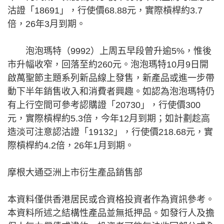
沽證「18691」，行使價68.88元，實際槓桿約3.7
倍，26年3月到期。
泡泡瑪特（9992）上周五早段曾升逾5%，惟後
市升幅收窄，回落至約260元。泡泡瑪特10月9日開
啟萬聖節主題系列新品線上發售，新產品或進一步帶
動下半年銷售收入和消費者興趣。如認為泡泡瑪特仍
有上行空間可參考認購證「20730」，行使價300
元，實際槓桿約5.3倍，今年12月到期；如計劃趁高
造淡可注意認沽證「19132」，行使價218.68元，實
際槓桿約4.2倍，26年1月到期。
摩根大通亞洲上市衍生產品銷售部
本資料僅供香港居民或合資格投資者作為資訊參考。
本資料所述之結構性產品並無抵押品。如發行人及擔