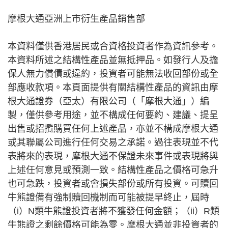
摩根大通亞洲上市衍生產品銷售部
本資料僅供香港居民或合資格投資者作為資訊參考。
本資料所述之結構性產品並無抵押品。如發行人及擔
保人無力償債或違約，投資者可能無法收回部份或全
部應收款項。本頁面提供有關結構性產品的資訊由摩
根大通證券（亞太）有限公司（「摩根大通」）編
製，僅供參考用途，並不構成任何要約、建議、提呈
出售或招攬購買任何上述產品，亦並不構成摩根大通
或其聯屬公司進行任何交易之承諾。過往表現並不代
表將來的表現，摩根大通不保證未來事件或表現將與
上述任何意見或預測一致。結構性產品之價格可急升
也可急跌，投資者或會損失部份或所有投資。可贖回
牛熊證備有強制贖回機制而可能被提早終止，屆時
（i）N類牛熊證投資者將不獲發任何金額；（ii）R類
牛熊證之剩餘價格可能為零。摩根大通並非投資者的