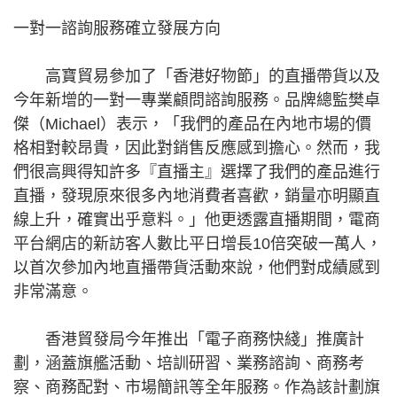
一對一諮詢服務確立發展方向
高寶貿易參加了「香港好物節」的直播帶貨以及
今年新增的一對一專業顧問諮詢服務。品牌總監樊卓
傑（Michael）表示，「我們的產品在內地市場的價
格相對較昂貴，因此對銷售反應感到擔心。然而，我
們很高興得知許多『直播主』選擇了我們的產品進行
直播，發現原來很多內地消費者喜歡，銷量亦明顯直
線上升，確實出乎意料。」他更透露直播期間，電商
平台網店的新訪客人數比平日增長10倍突破一萬人，
以首次參加內地直播帶貨活動來說，他們對成績感到
非常滿意。
香港貿發局今年推出「電子商務快綫」推廣計
劃，涵蓋旗艦活動、培訓研習、業務諮詢、商務考
察、商務配對、市場簡訊等全年服務。作為該計劃旗