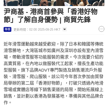
尹商基 - 港商首參與「香港好物
節」了解自身優勢 | 商貿先鋒
更新時間：02:00 2025-09-25 HKT
專欄
近年滑雪運動越來越受歡迎，除了日本和韓國等傳統
滑雪勝地，大灣區城市如廣州及深圳亦設有室內滑雪
場，帶動滑雪服等功能服裝的需求。今次我要介紹的
高寶貿易，在內地以做服裝代工起家，擅長生產功能
型服裝，旗下品牌ADVT專門製造及銷售潮流戶外服
裝、滑雪服、爬山服裝。該公司今年首次參加由貿發
局舉辦的第二屆「香港好物節」，打破只透過內地滑
雪場或實體店等線下銷售渠道的局限，開始拓展線上
銷售，並計劃以香港為發展基地，準備與其他品牌合
作。