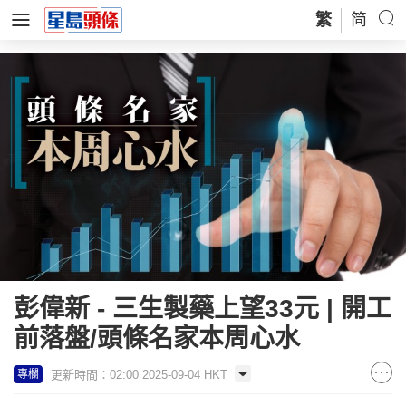
繁
简
彭偉新 - 三生製藥上望33元 | 開工
前落盤/頭條名家本周心水
更新時間：02:00 2025-09-04 HKT
專欄