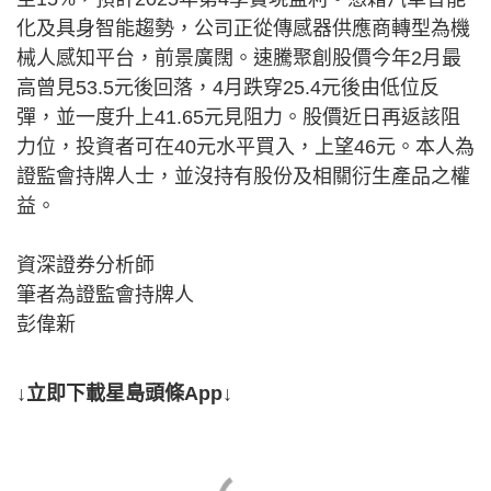
化及具身智能趨勢，公司正從傳感器供應商轉型為機
械人感知平台，前景廣闊。速騰聚創股價今年2月最
高曾見53.5元後回落，4月跌穿25.4元後由低位反
彈，並一度升上41.65元見阻力。股價近日再返該阻
力位，投資者可在40元水平買入，上望46元。本人為
證監會持牌人士，並沒持有股份及相關衍生產品之權
益。
資深證券分析師
筆者為證監會持牌人
彭偉新
↓立即下載星島頭條App↓