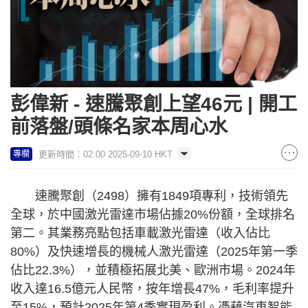
彭偉新 - 速騰聚創上望46元 | 開工
前落盤/頭條名家本周心水
更新時間：02:00 2025-09-10 HKT
專欄
速騰聚創（2498）擁有1849項專利，技術領先
全球，於中國激光雷達市場佔據20%份額，全球排名
第二。其業務亮點包括車載激光雷達（收入佔比
80%）及快速增長的機械人激光雷達（2025年第一季
佔比22.3%），並積極拓展北美、歐洲市場。2024年
收入達16.5億元人民幣，按年增長47%，毛利率提升
至15%，預計2025年第4季實現盈利。憑藉汽車智能