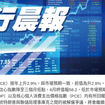
）按年上升2.9%，與市場預期一致，前值為升2.8%
心指數降至三個月低點，8月終值報58.2，低於市場預
GDP）以及核心個人消費支出價格指數（PCE）均有所回
統特朗普與聯儲局理事庫克之間的被解僱爭議，將會繼續