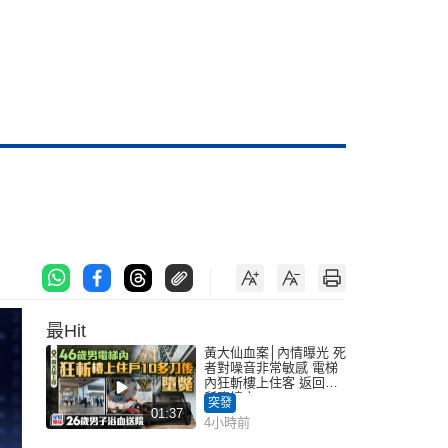
最Hit
黃大仙血案│內情曝光 死
者對噪音非常敏感 電梯
內狂斬樓上住客 返回住
所墮樓亡
突發
01:37
4小時前