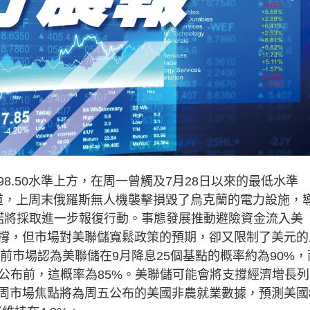
50水準上方，在周一曾觸及7月28日以來的最低水準
報道，上周末俄羅斯無人機襲擊損毀了烏克蘭的電力設施，
諾將採取進一步報復行動。事態發展推動避險資金流入美
撐，但市場對美聯儲寬鬆政策的預期，卻又限制了美元的
前市場認為美聯儲在9月降息25個基點的概率約為90%，
公布前，這概率為85%。美聯儲可能會將支撐經濟增長列
周市場焦點將為周五公布的美國非農就業數據，預測美國