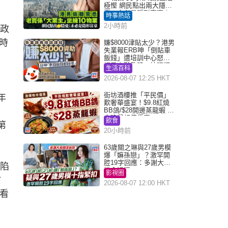
極慳 網民點出兩大隱
憂：未必是隱形富豪｜
時事熱話
Juicy叮
2小時前
政
時
嫌$8000津貼太少？港男
失業報ERB呻「倒貼車
飯錢」遭培訓中心怒轟
網民幽默教路：揀呢類
生活百科
課程唔會蝕...
2026-08-07 12:25 HKT
街坊酒樓推「平民價」
年
歎奢華盛宴！$9.8紅燒
BB鴿/$28開邊蒸龍蝦 3
大晚餐超值優惠
飲食
第
20小時前
63歲關之琳與27歲男模
爆「嫲孫戀」？激罕開
腔19字回應：多謝大家
見陷
掛念近況
影視圈
於
2026-08-07 12:00 HKT
力看