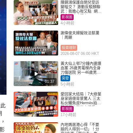
陳錦鴻保護自閉兒受訪
變嗌交？ 激動反駁顏聯
武：我擔心咁又點 網民
批主持咄咄逼人
影視圈
4小時前
謝偉俊夫婦擬效法蔡瀾
｜周顯
投資理財
2026-08-07 06:00 HKT
黃大仙上邨7分鐘內連爆
血案 26歲男電梯內全身
刀傷送院 另一46歲男倒
斃平台
突發
01:37
5小時前
愛回家大結局｜7大綠葉
身家過億背景驚人 三太
私伙鱷魚皮Hermès拍劇
。此
蘇姐原來是半山樓后
影視圈
期
17小時前
暖，
內地媽居港心得「不要
影
臉的人得到一切」！分