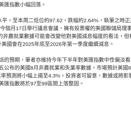
美匯指數小幅回落。
平，至本周二低位約97.62，跌幅約2.64%，執筆之時正
於今個月17日舉行議息會議，擁有投票權的美國聯儲局理
表示，8月份的非農就業數據可能會改變他對美國減息幅度的看法，但
美國會在2025年底至2026年第一季度繼續減息。
的預期，筆者亦維持今年下半年對美匯指數中性偏淡看
五公布的美國8月非農就業和失業率數據，市場預計美國
業率預測將小幅上揚至4.3%，投資者可留意，數據或將影
匯指數將於97至99區間上落整固。