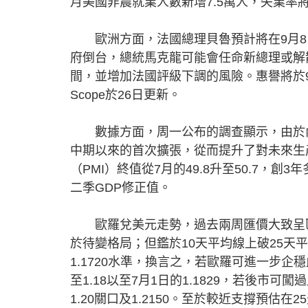
月美國非農就業人數新增7.5萬人，失業率將
歐洲方面，法國總理貝魯預計將在9月8
府倒台，總統馬克龍可能會任命新總理或解
間，並增加法國評級下調的風險。惠譽將於9
Scope於26日更新。
數據方面，周一公布的調查顯示，由於內需
中期以來的首次擴張，從而提升了對未來生
（PMI）終值從7月的49.8升至50.7
二季GDP修正值。
歐羅兌美元走勢，過去兩周匯價大致呈區間橫
於待變格局；但鑑於10天平均線上破25
1.1720水準，換言之，若歐羅可進一步
至1.18以至7月1日的1.1829，若後
1.20關口及1.2150。至於較近支撐預估在25