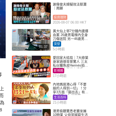
謝偉俊夫婦擬效法蔡瀾
｜周顯
投資理財
2026-08-07 06:00 HKT
黃大仙上邨7分鐘內連爆
血案 26歲男電梯內全身
刀傷送院 另一46歲男倒
斃平台
突發
01:37
5小時前
愛回家大結局｜7大綠葉
身家過億背景驚人 三太
私伙鱷魚皮Hermès拍劇
蘇姐原來是半山樓后
影視圈
導
17小時前
內地媽居港心得「不要
上
臉的人得到一切」！分
享3方面「豁出去」有著
而
數 網民：你好厲害
生活百科
為
21小時前
8
港男偷聽驚悉老竇坐擁
10物業 父母常喊窮生活