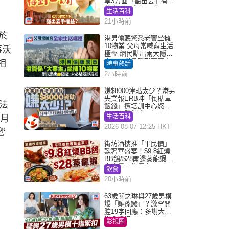
享3方面「豁出去」有著
數 網民：你好厲害
生活百科
21小時前
於
港男偷聽驚悉老竇坐擁
10物業 父母常喊窮生活
事沃
極慳 網民點出兩大隱
憂：未必是隱形富豪｜
相
時事熱話
Juicy叮
2小時前
嫌$8000津貼太少？港男
失業報ERB呻「倒貼車
法
飯錢」遭培訓中心怒轟
網民幽默教路：揀呢類
生活百科
8月
課程唔會蝕...
2026-08-07 12:25 HKT
響
街坊酒樓推「平民價」
歎奢華盛宴！$9.8紅燒
BB鴿/$28開邊蒸龍蝦 3
大晚餐超值優惠
飲食
20小時前
63歲關之琳與27歲男模
爆「嫲孫戀」？激罕開
腔19字回應：多謝大家
掛念近況
影視圈