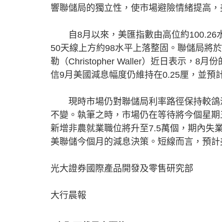
響聯儲局的獨立性，使市場避險情緒提高，
自8月以來，美匯指數由高位約100.26水
50天線上方約98水平上落整固。聯儲局將
勒（Christopher Waller）近日
信9月美國減息幅度仍維持在0.25厘，並預計
現時市場仍對聯儲局利率路徑保持較鴿派
不變。執筆之時，市場仍在等待將今個星期
新增非農就業職位將升至7.5萬個，期內失
美聯儲今個月的減息決策。短線而言，預計美
光大證券國際產品開發及零售研究部
大行晨報