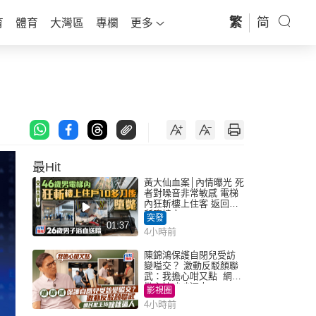
繁
简
育
體育
大灣區
專欄
更多
最Hit
黃大仙血案│內情曝光 死
者對噪音非常敏感 電梯
內狂斬樓上住客 返回住
所墮樓亡
突發
01:37
4小時前
陳錦鴻保護自閉兒受訪
變嗌交？ 激動反駁顏聯
武：我擔心咁又點 網民
批主持咄咄逼人
影視圈
4小時前