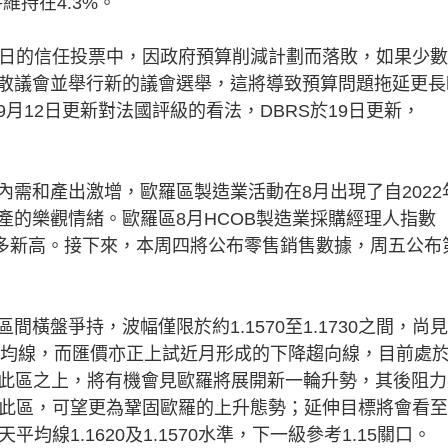
維持在4.3%。
日的信任投票中，因政府預算削減計劃而落敗，如果少數
散議會並舉行新的議會選舉，這將導致預算問題拖延更長
月12日更新對法國評級的看法，DBRS於19日更新，
和產出激增，歐羅區製造業活動在8月出現了自2022
產的樂觀情緒。歐羅區8月HCOB製造業採購經理人指數
，創3年多新高。接下來，本周四將公布零售銷售數據，周五公布
盤爭持，波幅僅限於約1.1570至1.1730之間，尚
天平均線，而匯價亦正上試近月形成的下降趨向線，目前處
企穩此區之上，將有機會見歐羅將展開新一輪升勢，其後阻
市可闖過此區，可望更為鞏固歐羅的上升態勢；延伸目標將會看至
天平均線1.1620及1.1570水準，下一級參考1.15關口。