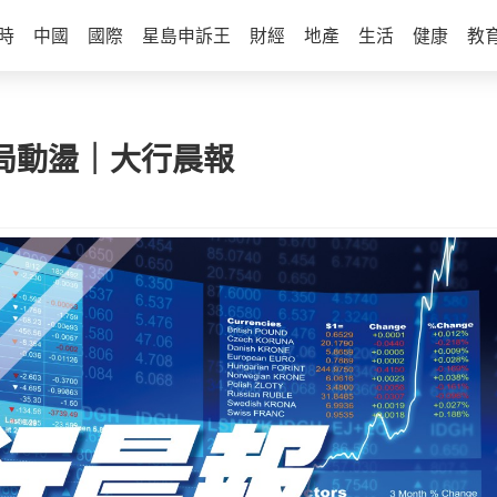
時
中國
國際
星島申訴王
財經
地產
生活
健康
教
政局動盪｜大行晨報