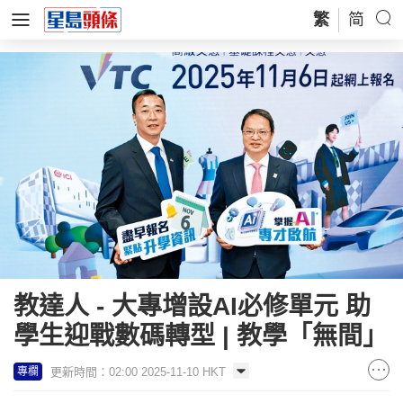
繁
简
教達人 - 大專增設AI必修單元 助
學生迎戰數碼轉型 | 教學「無間」
更新時間：02:00 2025-11-10 HKT
專欄