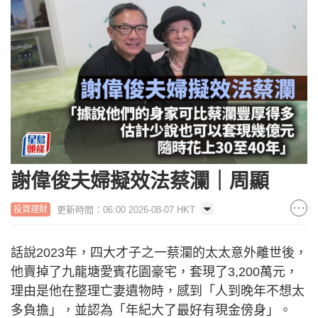
謝偉俊夫婦擬效法蔡瀾｜周顯
更新時間：06:00 2026-08-07 HKT
投資理財
話說2023年，四大才子之一蔡瀾的太太意外離世後，
他賣掉了九龍塘愛賓花園豪宅，套現了3,200萬元，
理由是他在整理亡妻遺物時，感到「人到晚年不想太
多負擔」，並認為「年紀大了最好有現金傍身」。