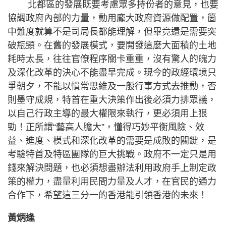
北都區的發展既要考慮眾多持份者的意見，也要
協調政府內部的力量，動用龐大政府資源做配置，箇
中難度就算不是司局長都能理解，但畢竟還是需要突
破瓶頸。在舊的發展模式，要開發這麼大面積的土地
耗時太長，往往官僚程序關卡重重，沒有驚人的魄力
及深化改革的決心不能盡早完成。現今的政經環境只
爭朝夕，不能以慣常思維及一般行事方式去推動，否
則墨守成規，特首在重大決策作出後必須力排眾議，
以自己行政主導的最大權限來執行，更必須用上狠
勁！正所謂“藝高人膽大”，懂得巧妙平衡風險、效
益、進度、模式和深化改革的需要是成敗的關鍵，是
考驗特首及特區團隊的巨大挑戰。政府不一定只是用
錢來解決問題，也必須想盡辦法利用政府手上制定政
策的權力，盡量利用民間力量及人才，在官民的通力
合作下，希望這三分一的香港能引領香港的未來！
黃炳逢