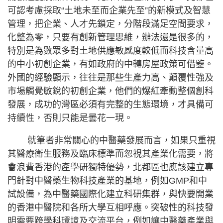
可認考慮採取“土地未至而企業先至”的新模式及智慧
管理，把企業、人才先鎖定，分階段滿足空間要求，
化整為零，只要有創新管理思維，辦法還是很多的，
特別是為數眾多對土地供應敏感度較低而科技含量高
的中小初創企業，有如政府的中轉房屋政策可借鑒。
外國的經驗顯示，往往是那些生產力高、顛覆性強及
市場觸覺敏銳的初創企業，他們的爆紅牽動整個創科
發展，成功的灣區必須有完整的生態環境，才具備可
持續性，否則只能是曇花一現。
就筆者非常關心的中醫藥發展而言，如果只重視
其醫療衛生服務及臨床標準而忽視其產業化需要，將
會浪費香港的產學研獨特優勢，北都區也應該建立專
門針對中醫藥生物科技產業的基地，例如GMP和中
試設備，為中醫藥國際化建立科研集群，與快要開業
的香港中醫院和各所大學互相呼應。突破性的科技發
明需要跨學科環境及交流平台，例如讓中醫藥產業與