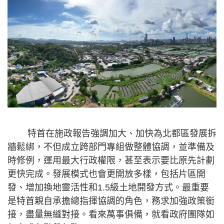
特首在施政報告強調加大、加快為北都區發展拆
牆鬆綁，不但成立跨部門專組做整體協調，並準備及
時修例，運用最大行政權限，甚至表示要比原先計劃
更快完成。發展模式也會更開放多樣，包括片區開
發、增加換地靈活性和1.5級土地開發方式。最重要
是特首親自承擔總指揮協調的角色，務求加強政策銜
接，盡量無縫對接。看來萬事俱備，就看政府團隊如