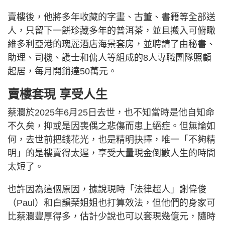
賣樓後，他將多年收藏的字畫、古董、書籍等全部送
人，只留下一餅珍藏多年的普洱茶，並且搬入可俯瞰
維多利亞港的瑰麗酒店海景套房，並聘請了由秘書、
助理、司機、護士和傭人等組成的8人專職團隊照顧
起居，每月開銷達50萬元。
賣樓套現 享受人生
蔡瀾於2025年6月25日去世，也不知當時是他自知命
不久矣，抑或是因喪偶之悲傷而患上絕症。但無論如
何，去世前把錢花光，也是精明抉擇，唯一「不夠精
明」的是樓賣得太遲，享受大量現金倒數人生的時間
太短了。
也許因為這個原因，據說現時「法律超人」謝偉俊
（Paul）和白韻琹姐姐也打算效法，但他們的身家可
比蔡瀾豐厚得多，估計少說也可以套現幾億元，隨時