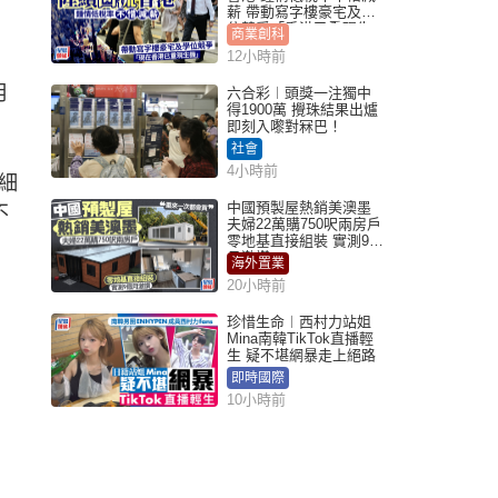
薪 帶動寫字樓豪宅及學
位競爭「香港已重現生
商業創科
機」
12小時前
月
六合彩︱頭獎一注獨中
得1900萬 攪珠結果出爐
即刻入嚟對冧巴！
社會
4小時前
細
中國預製屋熱銷美澳墨
不
夫婦22萬購750呎兩房戶
零地基直接組裝 實測9個
月激讚
海外置業
20小時前
珍惜生命︱西村力站姐
Mina南韓TikTok直播輕
生 疑不堪網暴走上絕路
即時國際
10小時前