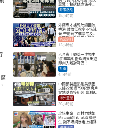
前
震驚：執返條命係神蹟
自爆2個惡習｜Juicy叮
時事熱話
18小時前
外籍專才據報陸續回流
香港 鍾情低稅率不惜減
薪 帶動寫字樓豪宅及學
位競爭「香港已重現生
商業創科
機」
12小時前
行
六合彩︱頭獎一注獨中
得1900萬 攪珠結果出爐
即刻入嚟對冧巴！
社會
4小時前
麼驚
中國預製屋熱銷美澳墨
，
夫婦22萬購750呎兩房戶
零地基直接組裝 實測9個
月激讚
海外置業
20小時前
珍惜生命︱西村力站姐
Mina南韓TikTok直播輕
生 疑不堪網暴走上絕路
即時國際