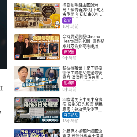
檀島咖啡餅店回歸港
島！預告新店8月下旬太
古重開 年初結束80年歷
史灣仔總店
飲食
10小時前
佘詩曼疑胸壓Chrome
Hearts型男老闆 俯身疑
跟對方背脊零距離接觸
網民驚呼：企側邊唔
影視圈
得？
9小時前
黎彼得離世丨兒子黎樹
德停工陪老父走過最後
歲月 澄清經濟沒有困
難：傳聞有誇張成份
影視圈
02:44
江
8小時前
33歲港男突中風半身癱
瘓 母拖3日先報警 網民
震驚：執返條命係神蹟
作
自爆2個惡習｜Juicy叮
時事熱話
18小時前
外籍專才據報陸續回流
香港 鍾情低稅率不惜減