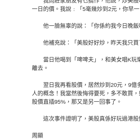
我問莊家朋友有乜搞作，他說，炒美股囉
一日的價。我說﹕「5毫幾炒到2元，你早
他一臉無辜的說：「你係約我今日晚飯
他補充說：「美股好好炒，昨天我只買了4
當日他喝到「啤啤夫」，和美女唱K玩樂
離去。
翌日我再看股價，居然炒到20元，9億多
人的概念！我當然後悔得要死，多不敢買，
股價直插95%，那又是另一回事了。
這次事件證明了，美股真係好玩過港股好
周顯