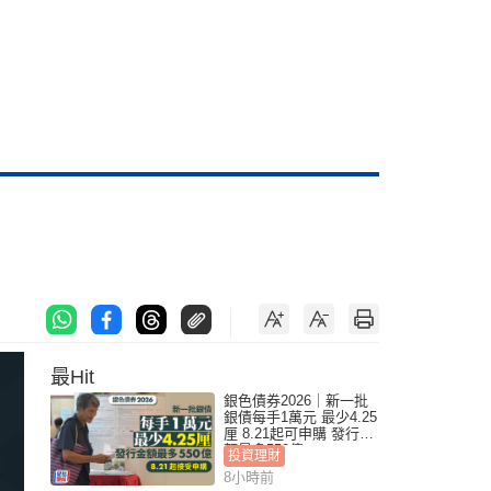
最Hit
銀色債券2026｜新一批
銀債每手1萬元 最少4.25
厘 8.21起可申購 發行金
額最多550億
投資理財
8小時前