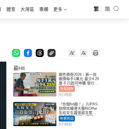
繁
简
育
體育
大灣區
專欄
更多
最Hit
銀色債券2026｜新一批
銀債每手1萬元 最少4.25
厘 8.21起可申購 發行金
額最多550億
投資理財
8小時前
「你個frd廢！」JUPAS
放榜炫耀港大醫科Offer
名校女生囂張留言惹眾
怒 醫學院澄清：宣稱
時事熱話
「40.5分獲錄取」不符事
8小時前
實｜Juicy叮