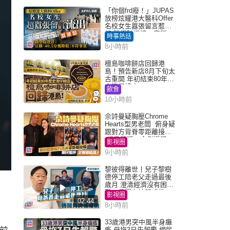
「你個frd廢！」JUPAS
放榜炫耀港大醫科Offer
名校女生囂張留言惹眾
怒 醫學院澄清：宣稱
時事熱話
「40.5分獲錄取」不符事
8小時前
實｜Juicy叮
檀島咖啡餅店回歸港
島！預告新店8月下旬太
古重開 年初結束80年歷
史灣仔總店
飲食
10小時前
佘詩曼疑胸壓Chrome
Hearts型男老闆 俯身疑
跟對方背脊零距離接觸
網民驚呼：企側邊唔
影視圈
得？
9小時前
黎彼得離世丨兒子黎樹
德停工陪老父走過最後
歲月 澄清經濟沒有困
難：傳聞有誇張成份
影視圈
02:44
8小時前
33歲港男突中風半身癱
瘓 母拖3日先報警 網民