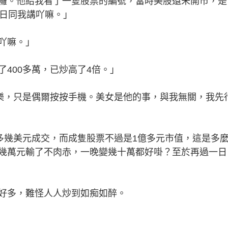
。他給我看了一隻股票的編號，當時美股還未開市，是
一日同我講吖嘛。」
吖嘛。」
00多萬，已炒高了4倍。」
，只是偶爾按按手機。美女是他的事，與我無關，我先
幾美元成交，而成隻股票不過是1億多元市值，這是多
幾萬元輸了不肉赤，一晚變幾十萬都好啩？至於再過一日
多，難怪人人炒到如痴如醉。