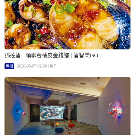
KellyChu - 尖沙咀見面會墟冚 拜仁將帥親民簽名冧
球迷 | Executive日記
2026-08-07 02:00 HKT
專欄
KellyChu - Cosplay「世一」為港爭光 電台開咪揭備
戰秘辛 | Executive日記
2026-08-06 18:00 HKT
專欄