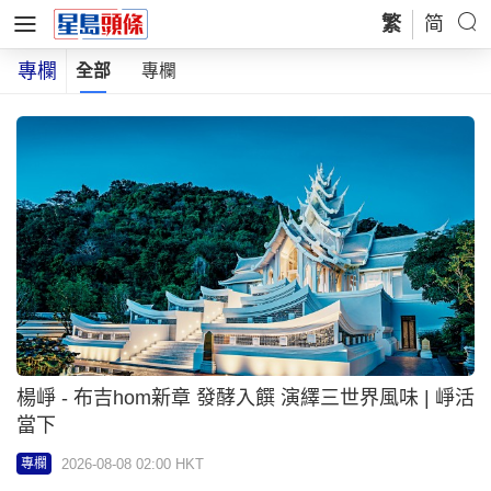
繁
简
專欄
全部
專欄
楊崢 - 布吉hom新章 發酵入饌 演繹三世界風味 | 崢活
當下
2026-08-08 02:00 HKT
專欄