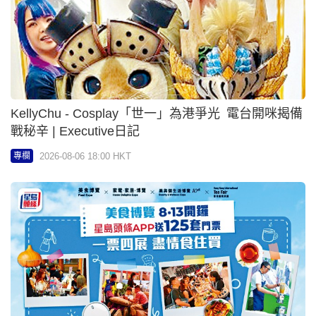
郭志仁 - 親密指導 | 九宮格
2026-08-06 18:00 HKT
專欄
黃麗君 - 做好「高度自治」確保「一國兩制」不走樣
| 中環High Tea