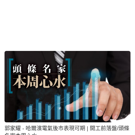
郭家耀 - 哈爾濱電氣後市表現可期 | 開工前落盤/頭條
名家本周心水
2026-08-07 02:00 HKT
專欄