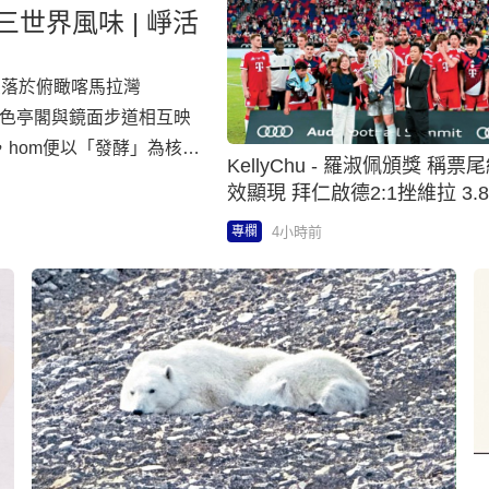
hom，坐落於俯瞰喀馬拉灣
多層次白色亭閣與鏡面步道相互映
hom便以「發酵」為核心
KellyChu - 羅淑佩頒獎 稱票尾經濟成
年入選《米芝蓮指南》推薦
效顯現 拜仁啟德2:1挫維拉 3.
蚱蜢魚露、哈密瓜奇異
見證 | Executive日記
4小時前
專欄