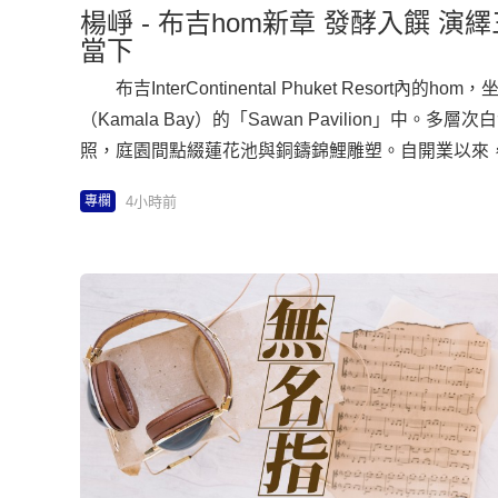
楊崢 - 布吉hom新章 發酵入饌 演繹三世界風味 | 崢活
當下
布吉InterContinental Phuket Resort內的
（Kamala Bay）的「Sawan Pavilion」中。
照，庭園間點綴蓮花池與銅鑄錦鯉雕塑。自開業以來，
烹調理念，近九成食材取自布吉與安達曼海域，並連
4小時前
專欄
名單。 步入大堂，一列列發酵實驗罐列隊歡迎：