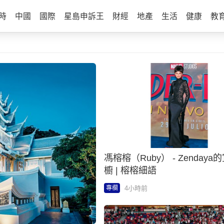
時
中國
國際
星島申訴王
財經
地產
生活
健康
教
馮榕榕（Ruby） - Zendaya
櫥 | 榕榕細語
4小時前
專欄