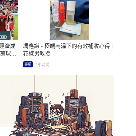
馮應謙 - 極端高溫下的有效補妝心得 |
8萬球迷
花樣男教授
4小時前
專欄