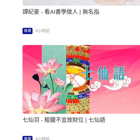
譚紀豪 - 看AI書學做人 | 無名指
4小時前
專欄
七仙羽 - 粗鹽不宜放財位 | 七仙語
4小時前
專欄