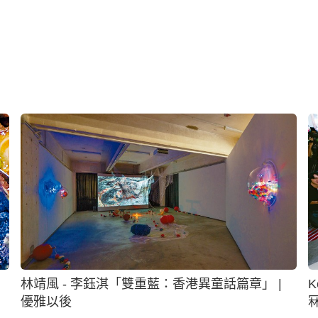
林靖風 - 李鈺淇「雙重藍：香港異童話篇章」 |
K
優雅以後
冧