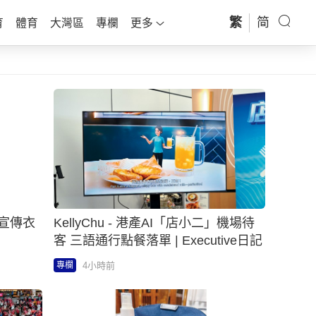
繁
简
育
體育
大灣區
專欄
更多
的宣傳衣
KellyChu - 港產AI「店小二」機場待
客 三語通行點餐落單 | Executive日記
4小時前
專欄