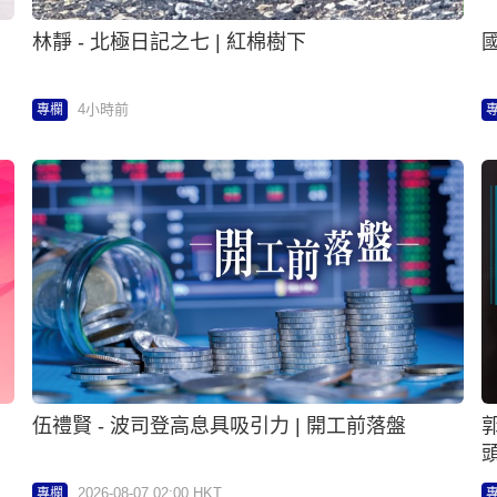
林靜 - 北極日記之七 | 紅棉樹下
4小時前
專欄
伍禮賢 - 波司登高息具吸引力 | 開工前落盤
2026-08-07 02:00 HKT
專欄