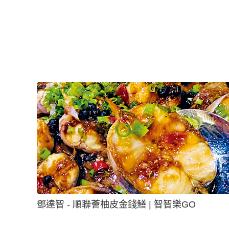
鄧達智 - 順聯薈柚皮金錢鱔 | 智智樂GO