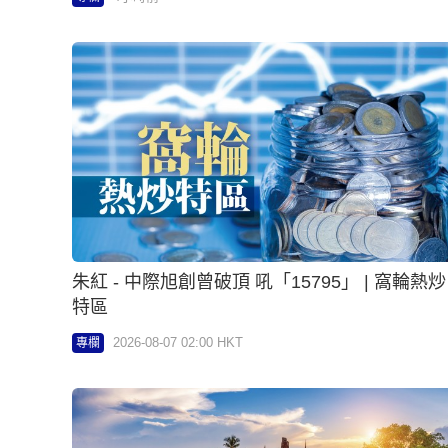
朱紅 - 中際旭創曾破頂 吼「15795」 | 窩輪熱炒
特區
2026-08-07 02:00 HKT
專欄