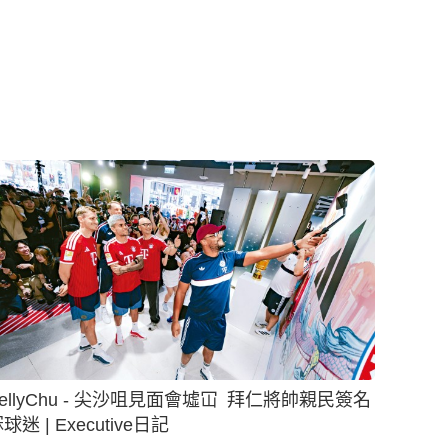
ellyChu - 尖沙咀見面會墟冚 拜仁將帥親民簽名
球迷 | Executive日記