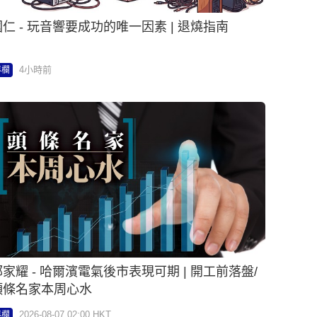
國仁 - 玩音響要成功的唯一因素 | 退燒指南
4小時前
專欄
郭家耀 - 哈爾濱電氣後市表現可期 | 開工前落盤/
頭條名家本周心水
2026-08-07 02:00 HKT
專欄