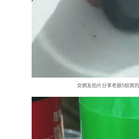
女網友拍片分享老爺5蚊買