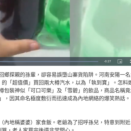
R
-
0:27
L
P
o
i
a
c
e
d
t
回鄉探親的孫輩，卻容易誤墮山寨貨陷阱。河南安陽一名
e
u
d
r
m
:
e
）的「超值價」買回兩大樽汽水，以為「執到寶」。怎料
1
-
0
i
a
0
n
樽包裝神似「可口可樂」及「雪碧」的飲品，商品名稱竟
.
-
0
P
i
」，因其命名極度敷衍而迅速成為內地網絡的爆笑熱話。
0
i
%
c
t
n
u
r
e
i
（內地稱婆婆）家食飯。老爺為了招呼孫兒，特意到附近
n
划算，老人家買完後還非常開心。