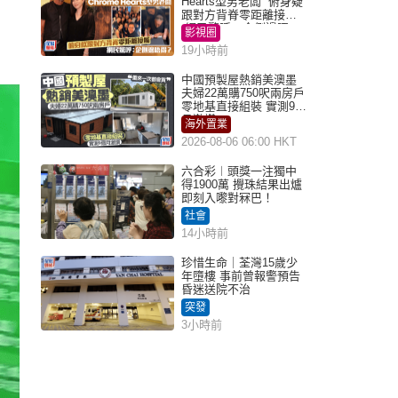
Hearts型男老闆 俯身疑
跟對方背脊零距離接觸
網民驚呼：企側邊唔
影視圈
得？
19小時前
中國預製屋熱銷美澳墨
夫婦22萬購750呎兩房戶
零地基直接組裝 實測9個
月激讚
海外置業
2026-08-06 06:00 HKT
六合彩︱頭獎一注獨中
得1900萬 攪珠結果出爐
即刻入嚟對冧巴！
社會
14小時前
珍惜生命｜荃灣15歲少
年墮樓 事前曾報警預告
昏迷送院不治
突發
3小時前