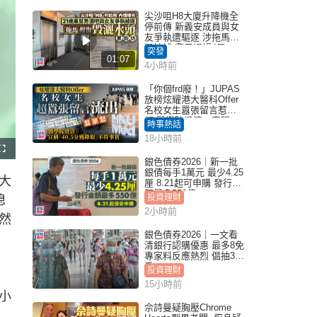
尖沙咀H8大廈升降機全
停前傳 新義安成員與女
友爭執遭驅逐 涉拖馬刑
毀被捕 警另通緝4男
突發
01:07
4小時前
「你個frd廢！」JUPAS
放榜炫耀港大醫科Offer
名校女生囂張留言惹眾
怒 醫學院澄清：宣稱
時事熱話
「40.5分獲錄取」不符事
18小時前
實｜Juicy叮
F
u
銀色債券2026｜新一批
l
銀債每手1萬元 最少4.25
l
大
s
厘 8.21起可申購 發行金
c
額最多550億
r
投資理財
媳
e
e
2小時前
n
然
銀色債券2026｜一文看
清銀行認購優惠 最多8免
專家料反應熱烈 倡抽30
手
投資理財
15小時前
小
佘詩曼疑胸壓Chrome