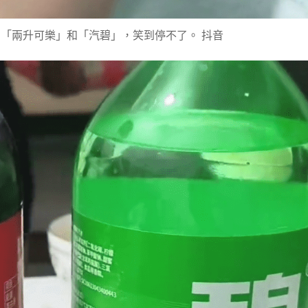
的「兩升可樂」和「汽碧」，笑到停不了。 抖音