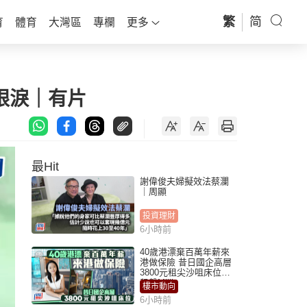
繁
简
育
體育
大灣區
專欄
更多
眼淚｜有片
最Hit
謝偉俊夫婦擬效法蔡瀾
｜周顯
投資理財
6小時前
40歲港漂棄百萬年薪來
港做保險 昔日國企高層
3800元租尖沙咀床位｜
租盤Million
樓市動向
6小時前