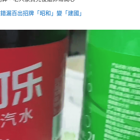
g
T
 錯漏百出招牌「昭和」變「建國」
i
m
e