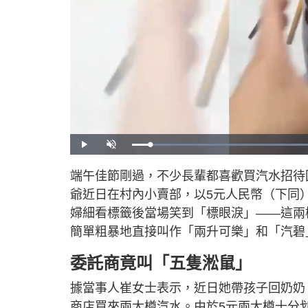
P
U
l
n
a
m
y
u
端午佳節剛過，不少長輩都喜歡買汽水招待
t
e
爺近日在村內小賣部，以5元人民幣（下同
婦細看標籤後當場笑到「標眼淚」——這兩
簡單粗暴地直接叫作「兩升可樂」和「汽碧
委託商竟叫「五隻淞鼠」
據當事人崔女士表示，近日她帶孩子回奶奶
商店買來兩大樽汽水。由於5元兩大樽十分