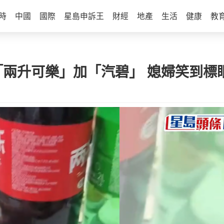
時
中國
國際
星島申訴王
財經
地產
生活
健康
教
「兩升可樂」加「汽碧」 媳婦笑到標