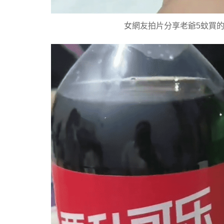
女網友拍片分享老爺5蚊買