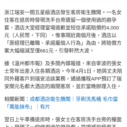
浙江瑞安一間五星級酒店發生客房衛生醜聞。一名女
住客在退房時發現洗手台旁遺留一個使用過的避孕
套，酒店大堂經理當場道歉並短信承諾賠償約4,000
元（人民幣，下同）。惟事隔近兩個月後，酒店以
「原經理已離職、承諾屬個人行為」為由，將賠償方
案大幅縮減至僅661元，引發軒然大波。
據《溫州都市報》及多間內媒報道，來自寧波的張女
士常年出差入住各類酒店。今年4月1日，她與丈夫陪
同外籍客戶到瑞安洽談業務，通過攜程APP預訂了瑞
安開元名都大酒店的兩間客房，並於當晚辦理入住。
相關新聞：
成都酒店衞生醜聞｜牙刷洗馬桶 毛巾當
「萬能抹布」｜有片
翌日上午準備退房時，張女士在客房洗手台旁的檯面