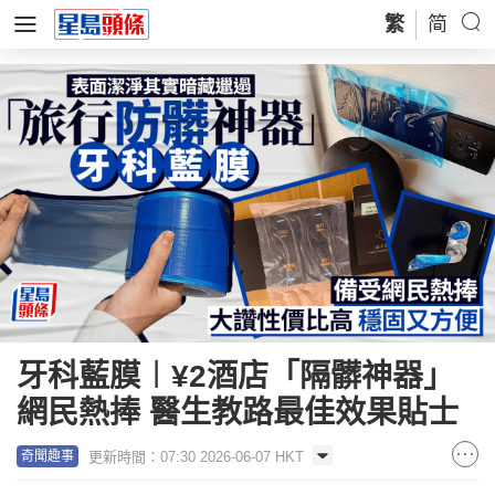
繁
简
牙科藍膜︱¥2酒店「隔髒神器」
網民熱捧 醫生教路最佳效果貼士
更新時間：07:30 2026-06-07 HKT
奇聞趣事