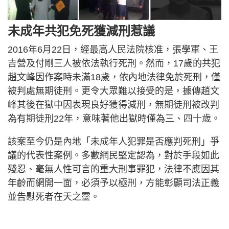
未成年共犯免死獲減刑惹議
2016年6月22日，經最高人民法院核准，張學軍、王
吉營及付剛三人被依法執行死刑。然而，17歲的共犯
趙文峰因作案時未滿18歲，依內地法律免於死刑，僅
被判處無期徒刑。更令大眾難以接受的是，據傳趙文
峰其後在獄中因表現良好獲得減刑，無期徒刑被改判
為有期徒刑22年，意味著他出獄時僅為三、四十歲。
該案至今仍是內地「未成年人犯罪是否應判死刑」爭
議的代表性案例。多數網民堅定認為，對於手段如此
殘忍、毫無人性可言的重大刑事罪犯，法律不應因其
年齡而網開一面，必須予以極刑，方能彰顯司法正義
並告慰死者在天之靈。