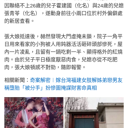
因聯絡不上26歲的兒子霍建國（化名）與24歲的兒媳
張青苓（化名），遂動身前往小兩口位於村外偏僻處
的新居查看。
張大娘抵達後，赫然發現大門虛掩未鎖，院子一角平
日用來看家的小狗被人用鈍器活活砸碎頭部慘死，屋
內一片凌亂，且留有一鍋吃剩一半、顯得格外的紅燒
肉。由於兒子平日極度厭惡肉食，兒媳亦從不吃肥
肉，張大娘頓感不對勁，隨即報警。
相關新聞：
奇案解密︱嫁台灣福建女肢解姊弟戀男友
稱墮胎「被分手」扮慘圖掩謀財害命真相