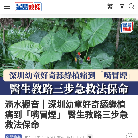
繁
简
滴水觀音｜深圳幼童好奇舔綠植
痛到「嘴冒煙」 醫生教路三步急
救法保命
更新時間：16:20 2026-06-05 HKT
奇聞趣事