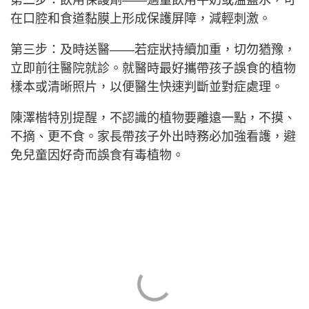
第二步：飲用保護劑——適量飲用牛奶或溫鹽水，可
在口腔和食道黏膜上形成保護屏障，減輕刺激。
第三步：及時送醫——若症狀持續加重，切勿猶豫，
立即前往醫院就診。就醫時最好攜帶孩子誤食的植物
樣本或清晰照片，以便醫生快速判斷並對症處理。
陳澤楷特別提醒，不認識的植物要離遠一點，不摸、
不摘、更不食。家長帶孩子外出時務必加強看護，避
免兒童因好奇而誤食有毒植物。