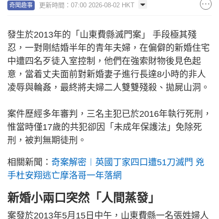
更新時間：07:00 2026-08-02 HKT
奇聞趣事
發生於2013年的「山東費縣滅門案」 手段極其殘
忍，一對剛結婚半年的青年夫婦，在偏僻的新婚住宅
中遭四名歹徒入室控制，他們在強索財物後見色起
意，當着丈夫面前對新婚妻子進行長達8小時的非人
凌辱與輪姦，最終將夫婦二人雙雙殘殺、拋屍山洞。
案件歷經多年審判，三名主犯已於2016年執行死刑，
惟當時僅17歲的共犯卻因「未成年保護法」免除死
刑，被判無期徒刑。
相關新聞：
奇案解密︱英國丁家四口遭51刀滅門 兇
手杜安翔逃亡摩洛哥一年落網
新婚小兩口突然「人間蒸發」
案發於2013年5月15日中午，山東費縣一名張姓婦人