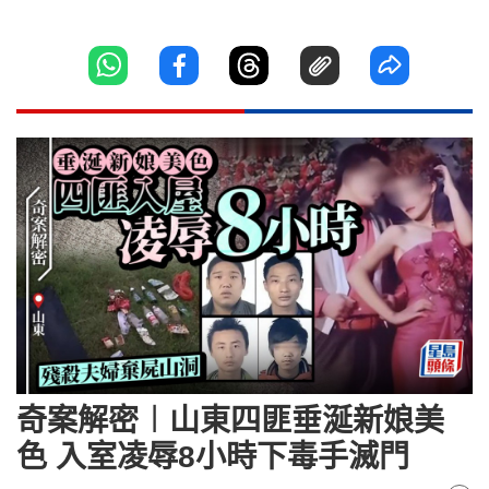
奇案解密︱山東四匪垂涎新娘美
色 入室凌辱8小時下毒手滅門