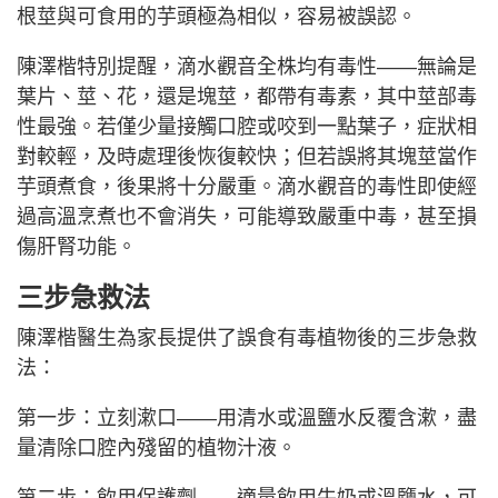
根莖與可食用的芋頭極為相似，容易被誤認。
陳澤楷特別提醒，滴水觀音全株均有毒性——無論是
葉片、莖、花，還是塊莖，都帶有毒素，其中莖部毒
性最強。若僅少量接觸口腔或咬到一點葉子，症狀相
對較輕，及時處理後恢復較快；但若誤將其塊莖當作
芋頭煮食，後果將十分嚴重。滴水觀音的毒性即使經
過高溫烹煮也不會消失，可能導致嚴重中毒，甚至損
傷肝腎功能。
三步急救法
陳澤楷醫生為家長提供了誤食有毒植物後的三步急救
法：
第一步：立刻漱口——用清水或溫鹽水反覆含漱，盡
量清除口腔內殘留的植物汁液。