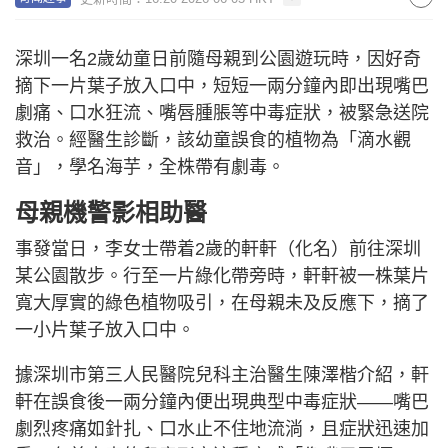
深圳一名2歲幼童日前隨母親到公園遊玩時，因好奇
摘下一片葉子放入口中，短短一兩分鐘內即出現嘴巴
劇痛、口水狂流、嘴唇腫脹等中毒症狀，被緊急送院
救治。經醫生診斷，該幼童誤食的植物為「滴水觀
音」，學名海芋，全株帶有劇毒。
母親機警影相助醫
事發當日，李女士帶着2歲的軒軒（化名）前往深圳
某公園散步。行至一片綠化帶旁時，軒軒被一株葉片
寬大厚實的綠色植物吸引，在母親未及反應下，摘了
一小片葉子放入口中。
據深圳市第三人民醫院兒科主治醫生陳澤楷介紹，軒
軒在誤食後一兩分鐘內便出現典型中毒症狀——嘴巴
劇烈疼痛如針扎、口水止不住地流淌，且症狀迅速加