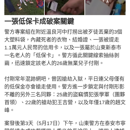
一張低保卡成破案關鍵
警方專案組在附近溫良河中打撈出被歹徒丟棄的3個
大塑料袋，內藏死者的衣物、結婚證、一張被提走
1.1萬元人民幣的信用卡，以及一張屬於山東新泰市
一名老人的「低保卡」。警方循此關鍵線索抽絲剝
繭，迅速鎖定該老人的26歲無業兒子付剛。
付剛常年混跡網吧，曾因搶劫入獄，平日連父母僅有
的低保金亦會搶走使用。警方進一步鎖定與付剛形影
不離的另外三名同夥：25歲的盜竊慣犯張學軍（團夥
首領）、22歲的搶劫犯王吉營，以及年僅17歲的趙文
峰。
案發後第3天（5月17日）下午，山東警方在泰安市寧