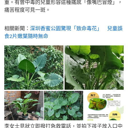
重。有曾中毒的兒童形容這種痛感「像嘴巴冒煙」，
痛苦程度可見一斑。
相關新聞：
深圳香蜜公園驚現「致命毒花」 兒童誤
食2片嫩葉隨時無命
李女士見狀立即撥打急救電話，並拍下孩子放入口中