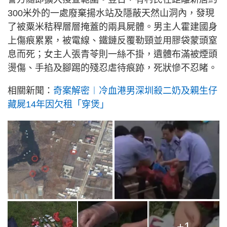
300米外的一處廢棄揚水站及隱蔽天然山洞內，發現
了被粟米秸稈層層掩蓋的兩具屍體。男主人霍建國身
上傷痕累累，被電線、鐵鏈反覆勒頸並用膠袋蒙頭窒
息而死；女主人張青苓則一絲不掛，遺體布滿被煙頭
燙傷、手掐及腳踢的殘忍虐待痕跡，死狀慘不忍睹。
相關新聞：
奇案解密︱冷血港男深圳殺二奶及親生仔
藏屍14年因欠租「穿煲」
+1