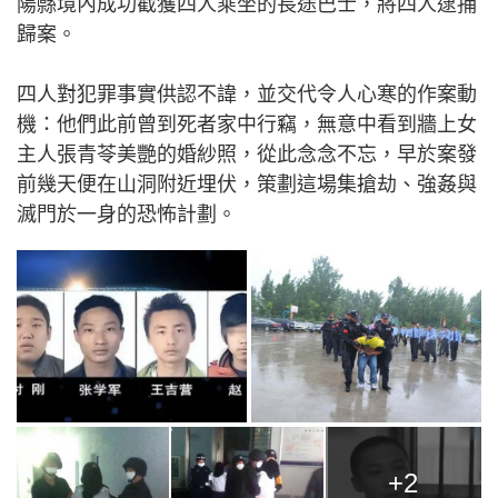
陽縣境內成功截獲四人乘坐的長途巴士，將四人逮捕
歸案。
四人對犯罪事實供認不諱，並交代令人心寒的作案動
機：他們此前曾到死者家中行竊，無意中看到牆上女
主人張青苓美艷的婚紗照，從此念念不忘，早於案發
前幾天便在山洞附近埋伏，策劃這場集搶劫、強姦與
滅門於一身的恐怖計劃。
+2