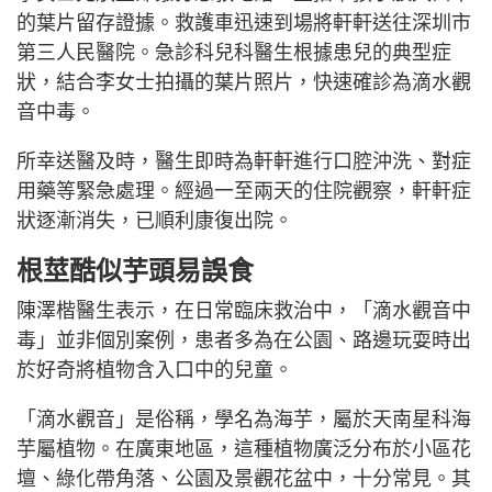
的葉片留存證據。救護車迅速到場將軒軒送往深圳市
第三人民醫院。急診科兒科醫生根據患兒的典型症
狀，結合李女士拍攝的葉片照片，快速確診為滴水觀
音中毒。
所幸送醫及時，醫生即時為軒軒進行口腔沖洗、對症
用藥等緊急處理。經過一至兩天的住院觀察，軒軒症
狀逐漸消失，已順利康復出院。
根莖酷似芋頭易誤食
陳澤楷醫生表示，在日常臨床救治中，「滴水觀音中
毒」並非個別案例，患者多為在公園、路邊玩耍時出
於好奇將植物含入口中的兒童。
「滴水觀音」是俗稱，學名為海芋，屬於天南星科海
芋屬植物。在廣東地區，這種植物廣泛分布於小區花
壇、綠化帶角落、公園及景觀花盆中，十分常見。其