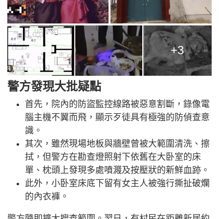
+3
警方發現大批疑點
首先，院內的防盜監控線路被惡意割斷，錄像電
腦主機不翼而飛，顯示歹徒具有極強的防偵查意
識。
其次，雖然現場地板與牆壁曾被大範圍清洗、擦
拭，但警方在勘查燈照射下依舊在大卧室的床
單、枕頭上發現多處噴濺及按壓狀的新鮮血跡。
此外，小卧室床底下留有女主人被強行撕扯破爛
的內衣褲。
警方隨即擴大搜查範圍。翌日，有村民在距離新居約