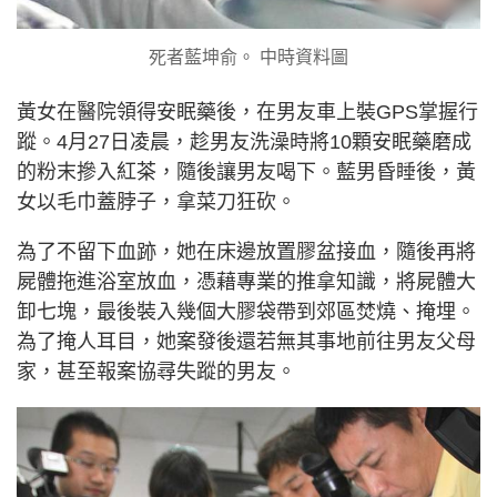
死者藍坤俞。 中時資料圖
黃女在醫院領得安眠藥後，在男友車上裝GPS掌握行
蹤。4月27日凌晨，趁男友洗澡時將10顆安眠藥磨成
的粉末摻入紅茶，隨後讓男友喝下。藍男昏睡後，黃
女以毛巾蓋脖子，拿菜刀狂砍。
為了不留下血跡，她在床邊放置膠盆接血，隨後再將
屍體拖進浴室放血，憑藉專業的推拿知識，將屍體大
卸七塊，最後裝入幾個大膠袋帶到郊區焚燒、掩埋。
為了掩人耳目，她案發後還若無其事地前往男友父母
家，甚至報案協尋失蹤的男友。