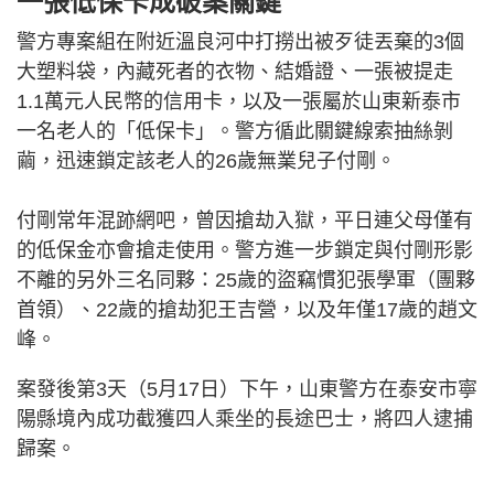
一張低保卡成破案關鍵
警方專案組在附近溫良河中打撈出被歹徒丟棄的3個
大塑料袋，內藏死者的衣物、結婚證、一張被提走
1.1萬元人民幣的信用卡，以及一張屬於山東新泰市
一名老人的「低保卡」。警方循此關鍵線索抽絲剝
繭，迅速鎖定該老人的26歲無業兒子付剛。
付剛常年混跡網吧，曾因搶劫入獄，平日連父母僅有
的低保金亦會搶走使用。警方進一步鎖定與付剛形影
不離的另外三名同夥：25歲的盜竊慣犯張學軍（團夥
首領）、22歲的搶劫犯王吉營，以及年僅17歲的趙文
峰。
案發後第3天（5月17日）下午，山東警方在泰安市寧
陽縣境內成功截獲四人乘坐的長途巴士，將四人逮捕
歸案。