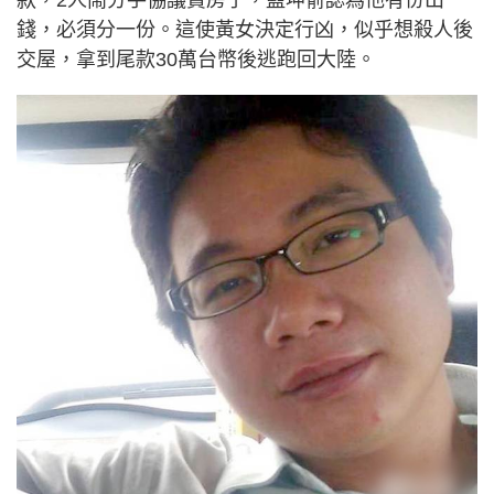
款，2人鬧分手協議賣房子，藍坤俞認為他有份出
錢，必須分一份。這使黃女決定行凶，似乎想殺人後
交屋，拿到尾款30萬台幣後逃跑回大陸。