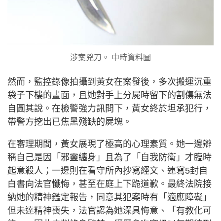
涉案兇刀。 中時資料圖
然而，監控錄像拍攝到黃女在案發後，多次搬運沉重
袋子下樓的畫面，且她對手上分屍時留下的割傷無法
自圓其說。在檢警強力訊問下，黃女終於坦承犯行，
帶警方挖出已焦黑殘缺的屍塊。
在審理期間，黃女展現了極高的心理素質。她一邊辯
稱自己是因「邪靈纏身」且為了「自我防衛」才臨時
起意殺人；一邊則在看守所內抄寫經文、連寫5封自
白書向法官懺悔，甚至在庭上下跪道歉。最終法院接
納她的精神鑑定報告，同意其犯案時有「適應障礙」
但未達精神喪失，法官認為她深具悔意、「有教化可