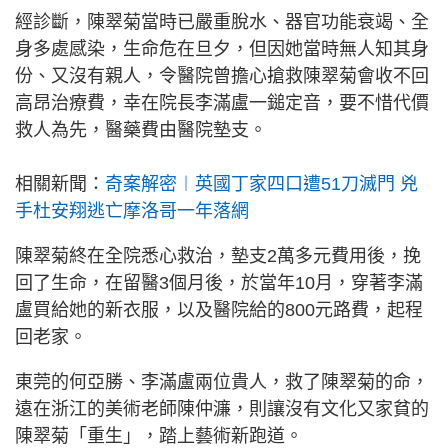
經診斷，陳翠菊當時已嚴重脫水、器官功能衰竭、全
身多處感染，生命危在旦夕，但因她當時無人知其身
份、又沒有親人，令醫院曾擔心搶救陳翠菊會收不回
高昂治療費，幸在院長李滿盧一鎚定音，要不惜代價
救人為先，醫藥費由醫院墊支。
相關新聞：
奇案解密︱英國丁家四口遭51刀滅門 兇
手杜安翔逃亡摩洛哥一年落網
陳翠菊終在全院悉心救治，墊支2萬多元費用後，挽
回了生命，在留醫3個月後，於當年10月，穿著李滿
盧買給她的新衣服，以及醫院給的800元路費，起程
回老家。
東莞的何亞勝、李滿盧兩位貴人，救了陳翠菊的命，
遠在浙江的美術老師陳仲濂，則讓沒有文化又家貧的
陳翠菊「重生」，踏上藝術新跑道。