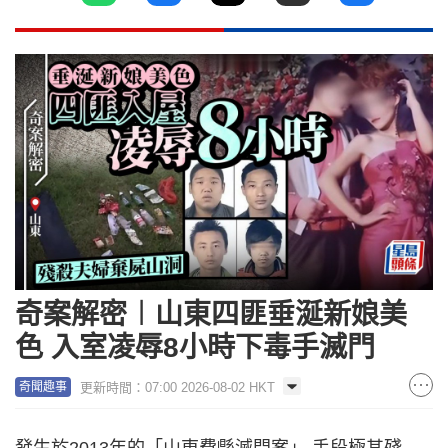
奇案解密︱山東四匪垂涎新娘美
色 入室凌辱8小時下毒手滅門
更新時間：07:00 2026-08-02 HKT
奇聞趣事
發生於2013年的「山東費縣滅門案」 手段極其殘