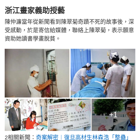
浙江畫家義助授藝
陳仲濂當年從新聞看到陳翠菊奇蹟不死的故事後，深
受感動，於是寄信給媒體，聯絡上陳翠菊，表示願意
資助她讀書學畫脫貧。
+1
2相關新聞：
奇案解密︱復旦高材生林森浩「整蠱」