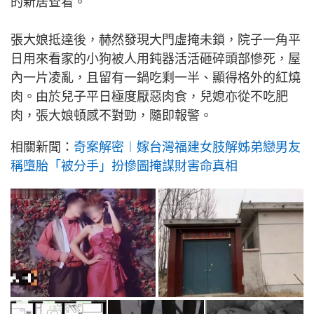
的新居查看。
張大娘抵達後，赫然發現大門虛掩未鎖，院子一角平
日用來看家的小狗被人用鈍器活活砸碎頭部慘死，屋
內一片凌亂，且留有一鍋吃剩一半、顯得格外的紅燒
肉。由於兒子平日極度厭惡肉食，兒媳亦從不吃肥
肉，張大娘頓感不對勁，隨即報警。
相關新聞：
奇案解密︱嫁台灣福建女肢解姊弟戀男友
稱墮胎「被分手」扮慘圖掩謀財害命真相