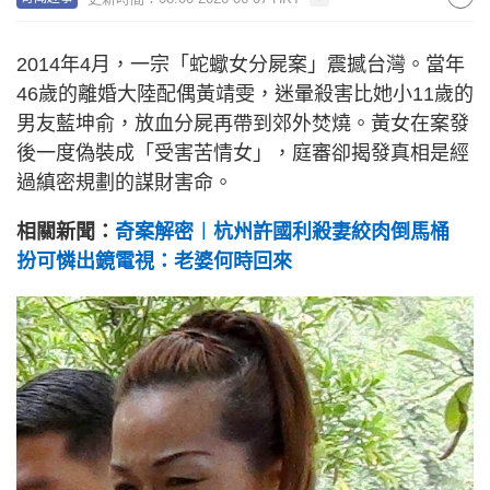
2014年4月，一宗「蛇蠍女分屍案」震撼台灣。當年
46歲的離婚大陸配偶黃靖雯，迷暈殺害比她小11歲的
男友藍坤俞，放血分屍再帶到郊外焚燒。黃女在案發
後一度偽裝成「受害苦情女」，庭審卻揭發真相是經
過縝密規劃的謀財害命。
相關新聞：
奇案解密︱杭州許國利殺妻絞肉倒馬桶
扮可憐出鏡電視：老婆何時回來