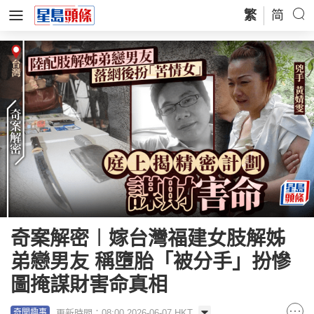
繁
简
奇案解密︱嫁台灣福建女肢解姊
弟戀男友 稱墮胎「被分手」扮慘
圖掩謀財害命真相
更新時間：08:00 2026-06-07 HKT
奇聞趣事