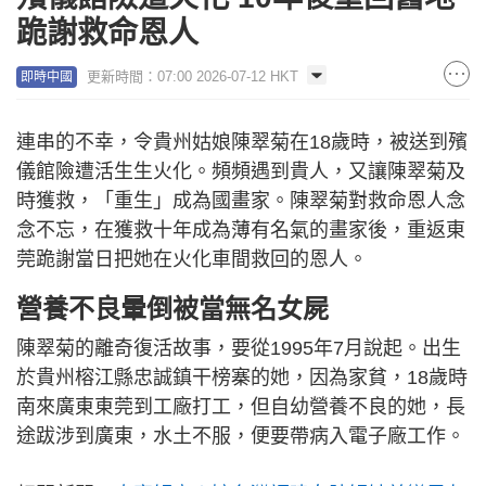
跪謝救命恩人
更新時間：07:00 2026-07-12 HKT
即時中國
連串的不幸，令貴州姑娘陳翠菊在18歲時，被送到殯
儀館險遭活生生火化。頻頻遇到貴人，又讓陳翠菊及
時獲救，「重生」成為國畫家。陳翠菊對救命恩人念
念不忘，在獲救十年成為薄有名氣的畫家後，重返東
莞跪謝當日把她在火化車間救回的恩人。
營養不良暈倒被當無名女屍
陳翠菊的離奇復活故事，要從1995年7月說起。出生
於貴州榕江縣忠誠鎮干榜寨的她，因為家貧，18歲時
南來廣東東莞到工廠打工，但自幼營養不良的她，長
途跋涉到廣東，水土不服，便要帶病入電子廠工作。