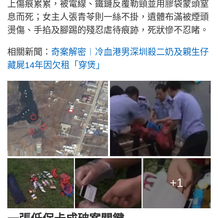
上傷痕累累，被電線、鐵鏈反覆勒頸並用膠袋蒙頭窒
息而死；女主人張青苓則一絲不掛，遺體布滿被煙頭
燙傷、手掐及腳踢的殘忍虐待痕跡，死狀慘不忍睹。
相關新聞：
奇案解密︱冷血港男深圳殺二奶及親生仔
藏屍14年因欠租「穿煲」
+1