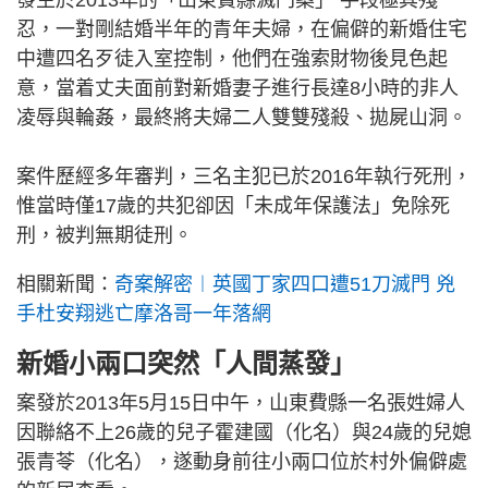
忍，一對剛結婚半年的青年夫婦，在偏僻的新婚住宅
中遭四名歹徒入室控制，他們在強索財物後見色起
意，當着丈夫面前對新婚妻子進行長達8小時的非人
凌辱與輪姦，最終將夫婦二人雙雙殘殺、拋屍山洞。
案件歷經多年審判，三名主犯已於2016年執行死刑，
惟當時僅17歲的共犯卻因「未成年保護法」免除死
刑，被判無期徒刑。
相關新聞：
奇案解密︱英國丁家四口遭51刀滅門 兇
手杜安翔逃亡摩洛哥一年落網
新婚小兩口突然「人間蒸發」
案發於2013年5月15日中午，山東費縣一名張姓婦人
因聯絡不上26歲的兒子霍建國（化名）與24歲的兒媳
張青苓（化名），遂動身前往小兩口位於村外偏僻處