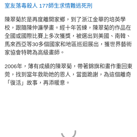
室友落毒殺人 177師生求情難逃死刑
陳翠菊於是再度離開家鄉，到了浙江金華的培英學
校，跟隨陳仲濂學畫。經十年苦練，陳翠菊的作品在
全國或國際比賽上多次獲獎，被選出到美國、南韓、
馬來西亞等30多個國家和地區巡迴展出，獲世界藝術
家協會特聘為高級畫師。
2006年，薄有成績的陳翠菊，帶著錦旗和畫作重回東
莞，找到當年救助她的恩人，當面跪謝，為這個離奇
「復活」故事，再添暖意。