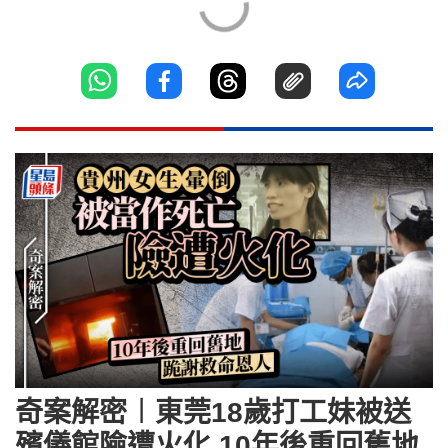
奇案解密︱東莞18歲打工妹被送
殯儀館險遭火化 10年後重回舊地