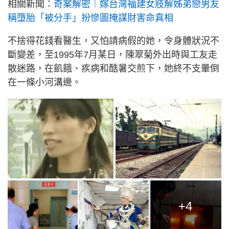
相關新聞：
奇案解密︱嫁台灣福建女肢解姊弟戀男友
稱墮胎「被分手」扮慘圖掩謀財害命真相
不捨得花錢看醫生，又怕請病假的她，令身體狀況不
斷變差，至1995年7月某日，陳翠菊外出時與工友走
散迷路，在飢餓、疾病和酷暑交煎下，她終不支暈倒
在一條小河溝邊。
+4