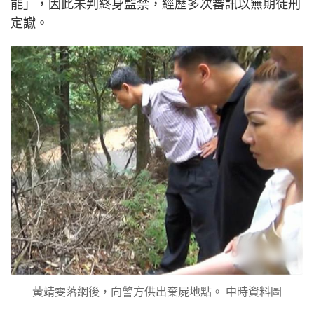
能」，因此未判終身監禁，經歷多次審訊以無期徒刑
定讞。
黃靖雯落網後，向警方供出棄屍地點。 中時資料圖