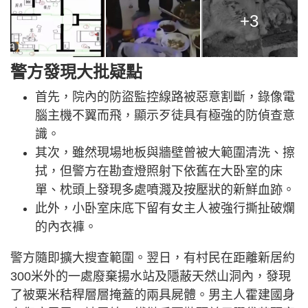
+3
警方發現大批疑點
首先，院內的防盜監控線路被惡意割斷，錄像電
腦主機不翼而飛，顯示歹徒具有極強的防偵查意
識。
其次，雖然現場地板與牆壁曾被大範圍清洗、擦
拭，但警方在勘查燈照射下依舊在大卧室的床
單、枕頭上發現多處噴濺及按壓狀的新鮮血跡。
此外，小卧室床底下留有女主人被強行撕扯破爛
的內衣褲。
警方隨即擴大搜查範圍。翌日，有村民在距離新居約
300米外的一處廢棄揚水站及隱蔽天然山洞內，發現
了被粟米秸稈層層掩蓋的兩具屍體。男主人霍建國身