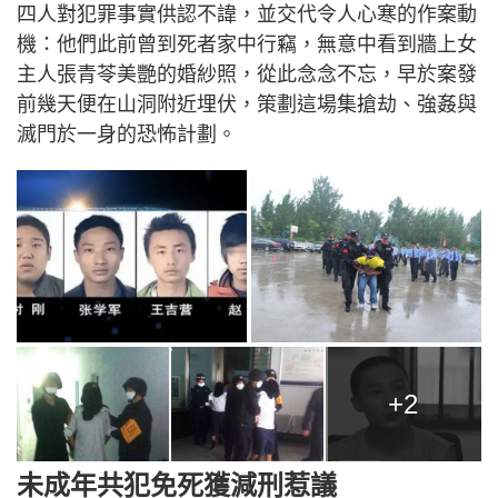
四人對犯罪事實供認不諱，並交代令人心寒的作案動
機：他們此前曾到死者家中行竊，無意中看到牆上女
主人張青苓美艷的婚紗照，從此念念不忘，早於案發
前幾天便在山洞附近埋伏，策劃這場集搶劫、強姦與
滅門於一身的恐怖計劃。
+2
未成年共犯免死獲減刑惹議