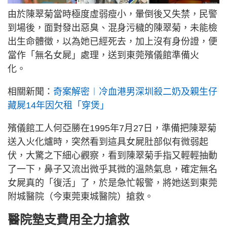
由於陳翠菊當時極度虛弱瘦小，暈倒後又失禁，民警
到場後，面對發出惡臭、混身污穢的陳翠菊，未能檢
出生命體徵，以為她已經死去，加上沒有身份證，便
當作「無名女屍」處理，送到東莞殯儀館準備火
化。
相關新聞：
奇案解密︱冷血港男深圳殺二奶及親生仔
藏屍14年因欠租「穿煲」
殯儀館工人何亞勝在1995年7月27日，準備把陳翠菊
送入火化爐時，突然看到這具女屍肚部似有微弱起
伏，大驚之下細心觀察，看到陳翠菊手指又輕輕抽動
了一下，鼻子又流出微乎其微的溫熱氣息，確定無名
女屍真的「復活」了，於是急忙報警，將她送到東莞
附城醫院（今東莞東城醫院）搶救。
醫院墊支費用全力搶救