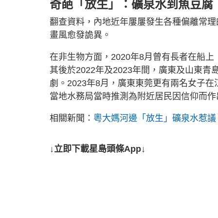
奇葩「放生」：礦泉水到魚豆腐
翻查資料，內地近年屢屢發生各種偏離常理
畫風愈發詭異。
在非生物方面，2020年8月曾有長者在船
其後於2022年及2023年間，廣東及山
劇。2023年8月，廣東東莞更有兩名女子
當地水務局當時推測為附近居民因信仰而作
相關新聞：
粵大媽河邊「放生」礦泉水惹議
↓立即下載星島頭條App↓