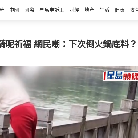
時
中國
國際
星島申訴王
財經
地產
生活
健康
教
騎呢祈福 網民嘲：下次倒火鍋底料？