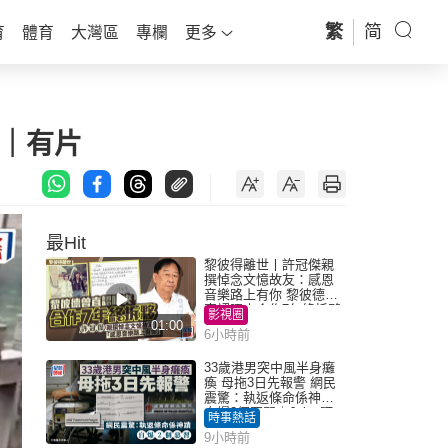
繁
简
育
體育
大灣區
專欄
更多
｜有片
最Hit
黎彼得離世丨許冠傑親
撰悼念文憶故友：感恩
音樂路上有你 黎彼德曾
直認唔夾合作7年終拆夥
影視圈
01:00
6小時前
33歲港男突中風半身癱
瘓 母拖3日先報警 網民
震驚：執返條命係神蹟
自爆2個惡習｜Juicy叮
時事熱話
9小時前