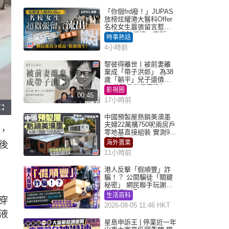
「你個frd廢！」JUPAS
放榜炫耀港大醫科Offer
名校女生囂張留言惹眾
怒 醫學院澄清：宣稱
時事熱話
「40.5分獲錄取」不符事
4小時前
實｜Juicy叮
黎彼得離世丨被前妻離
棄成「帶子洪郎」 為38
歲「躺平」兒子還債多
年 曾盼尋伴侶度晚年
影視圈
00:45
17小時前
F
u
中國預製屋熱銷美澳墨
l
夫婦22萬購750呎兩房戶
l
，
s
零地基直接組裝 實測9個
c
月激讚
r
海外置業
後
e
e
11小時前
n
港人反擊「假順豐」詐
騙！？ 公開騙徒「關鍵
秘密」 網民聯手玩謝：
練習緬甸語
生活百科
穿
2026-08-05 11:46 HKT
液
星島申訴王 | 停業近一年