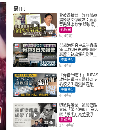
最Hit
黎彼得離世丨許冠傑親
撰悼念文憶故友：感恩
音樂路上有你 黎彼德曾
直認唔夾合作7年終拆夥
影視圈
01:00
6小時前
33歲港男突中風半身癱
瘓 母拖3日先報警 網民
震驚：執返條命係神蹟
自爆2個惡習｜Juicy叮
時事熱話
9小時前
「你個frd廢！」JUPAS
放榜炫耀港大醫科Offer
名校女生囂張留言惹眾
怒 醫學院澄清：宣稱
時事熱話
「40.5分獲錄取」不符事
4小時前
實｜Juicy叮
黎彼得離世丨被前妻離
棄成「帶子洪郎」 為38
歲「躺平」兒子還債多
年 曾盼尋伴侶度晚年
影視圈
00:45
17小時前