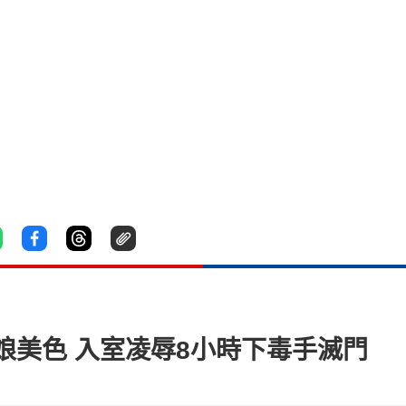
娘美色 入室凌辱8小時下毒手滅門