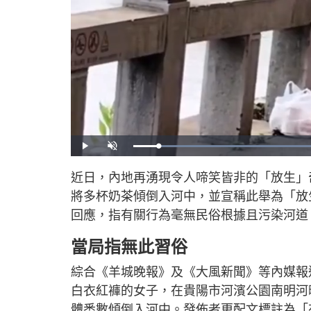
P
U
l
n
a
m
y
u
近日，內地再湧現令人啼笑皆非的「放生」
t
e
將多杯奶茶傾倒入河中，並宣稱此舉為「放
回應，指有關行為毫無民俗根據且污染河道
當局指無此習俗
綜合《羊城晚報》及《大風新聞》等內媒報
白衣紅褲的女子，在貴陽市河濱公園南明河
體悉數傾倒入河中。發佈者更配文標註為「