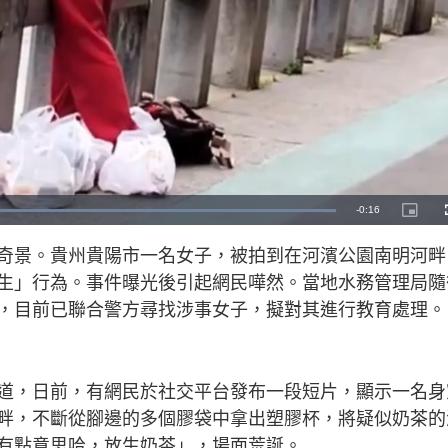
R
-
0:16
L
P
o
i
a
c
e
d
t
奇景。貴州貴陽市一名女子，被拍到在河濱公園南明河畔
e
u
d
r
m
:
e
生」行為。事件曝光後引起網民嘩然。當地水務管理局隨
1
-
0
i
a
0
n
，目前已聯合警方尋找涉事女子，擬對其進行教育處理。
.
-
0
P
i
0
i
%
c
t
n
u
r
e
道，日前，有網民於社交平台發布一段短片，顯示一名身
i
畔，不斷從腳邊的多個膠袋中拿出塑膠杯，將疑似奶茶的
n
有點意思哈，放生奶茶」，場面荒誕。