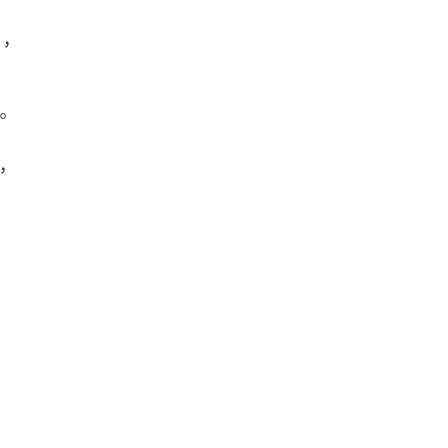
，
。
，