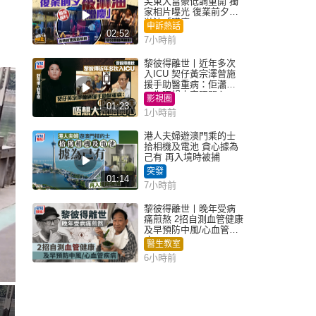
尖東大富豪低調重開 獨
家相片曝光 復業前夕被
淋油「贈慶」
申訴熱話
02:52
7小時前
黎彼得離世丨近年多次
入ICU 契仔黃宗澤曾施
援手助醫重病：佢瀟灑
一生唔想大家唔開心
影視圈
01:23
1小時前
港人夫婦遊澳門乘的士
拾相機及電池 貪心據為
己有 再入境時被捕
突發
01:14
7小時前
黎彼得離世丨晚年受病
痛煎熬 2招自測血管健康
及早預防中風/心血管疾
病
醫生教室
6小時前