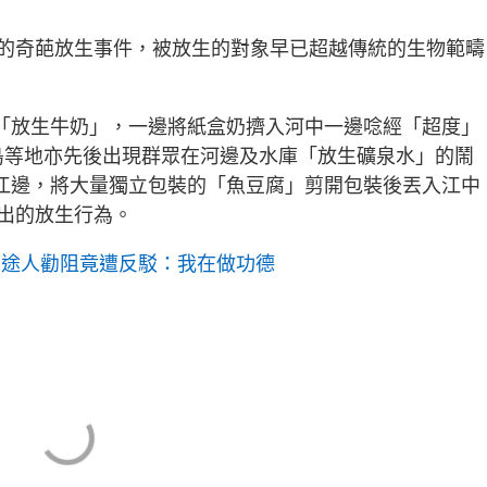
的奇葩放生事件，被放生的對象早已超越傳統的生物範疇
上「放生牛奶」，一邊將紙盒奶擠入河中一邊唸經「超度」
東青島等地亦先後出現群眾在河邊及水庫「放生礦泉水」的鬧
在江邊，將大量獨立包裝的「魚豆腐」剪開包裝後丟入江中
出的放生行為。
 途人勸阻竟遭反駁：我在做功德