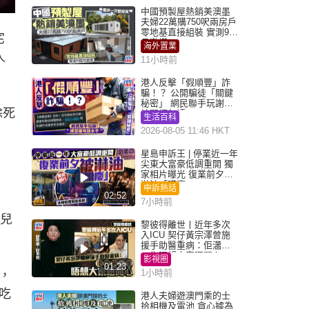
中國預製屋熱銷美澳墨
夫婦22萬購750呎兩房戶
零地基直接組裝 實測9個
宅
月激讚
海外置業
人
11小時前
港人反擊「假順豐」詐
騙！？ 公開騙徒「關鍵
秘密」 網民聯手玩謝：
除死
練習緬甸語
生活百科
2026-08-05 11:46 HKT
星島申訴王 | 停業近一年
尖東大富豪低調重開 獨
家相片曝光 復業前夕被
淋油「贈慶」
申訴熱話
02:52
7小時前
的兒
黎彼得離世丨近年多次
入ICU 契仔黃宗澤曾施
援手助醫重病：佢瀟灑
一生唔想大家唔開心
影視圈
01:23
1小時前
，
吃
港人夫婦遊澳門乘的士
拾相機及電池 貪心據為