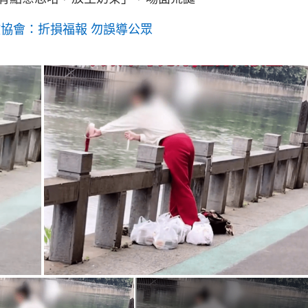
g
T
教協會：折損福報 勿誤導公眾
i
m
e