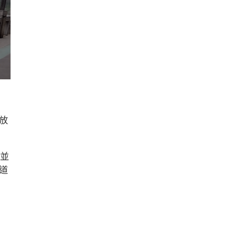
放
地並
道