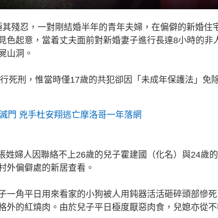
段極其殘忍，一對剛結婚半年的青年夫婦，在偏僻的新婚住
見色起意，當着丈夫面前對新婚妻子進行長達8小時的非
屍山洞。
執行死刑，惟當時僅17歲的共犯卻因「未成年保護法」免
刀滅門 兇手杜安翔逃亡摩洛哥一年落網
名張姓婦人因聯絡不上26歲的兒子霍建國（化名）與24歲
村外偏僻處的新居查看。
子一角平日用來看家的小狗被人用鈍器活活砸碎頭部慘死
格外的紅燒肉。由於兒子平日極度厭惡肉食，兒媳亦從不