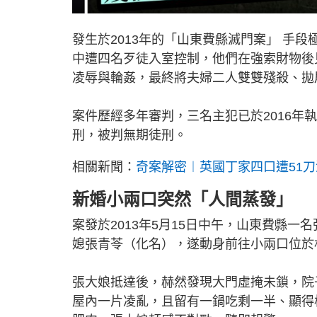
發生於2013年的「山東費縣滅門案」 手
中遭四名歹徒入室控制，他們在強索財物後
凌辱與輪姦，最終將夫婦二人雙雙殘殺、拋
案件歷經多年審判，三名主犯已於2016年
刑，被判無期徒刑。
相關新聞：
奇案解密︱英國丁家四口遭51
新婚小兩口突然「人間蒸發」
案發於2013年5月15日中午，山東費縣一
媳張青苓（化名），遂動身前往小兩口位於
張大娘抵達後，赫然發現大門虛掩未鎖，院
屋內一片凌亂，且留有一鍋吃剩一半、顯得