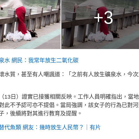
+3
泉水 網民：我常年放生二氧化碳
壞水質，甚至有人嘲諷道：「之前有人放生礦泉水，今次
（13日）證實已接獲相關反映。工作人員明確指出，當
對此不予認可亦不提倡。當局強調，該女子的行為已對河
子，後續將對其進行教育及提醒。
替代魚類 網友：幾時放生人民幣？｜有片