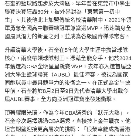
石奎的籃球路起步於大灣區，早年曾在東莞市中學生
聯賽決賽狂轟60分，被外界封為「東莞第一初中
生」。其後他北上加盟傳統名校清華附中，2021年領
軍勇奪全國高中聯賽總冠軍兼當選MVP，迅速躋身全
國最具潛力的新星之列，並成為各級國青梯隊常客。
升讀清華大學後，石奎在5年的大學生涯中擔當球隊
核心，兩度帶領球隊封王。憑藉全能身手，他於2024
年獲選為CBA全明星星銳賽MVP，去年亦入選首屆亞
洲大學生籃球聯賽（AUBL）最佳陣容，被視為國家
同齡球員中最具競爭力的後衛之一。在正式為金牛披
甲前，石奎將於8月2日至9日先代表清華大學出戰今
屆AUBL賽事，全力向亞洲冠軍寶座發起衝擊。
頂著耀眼光環，作為今年CBA選秀的「狀元大熱」，
石奎今次選擇跳過CBA選秀，直接披上金牛戰衣。他
坦言期望迎接更高層次的挑戰：「很榮幸能成為香港