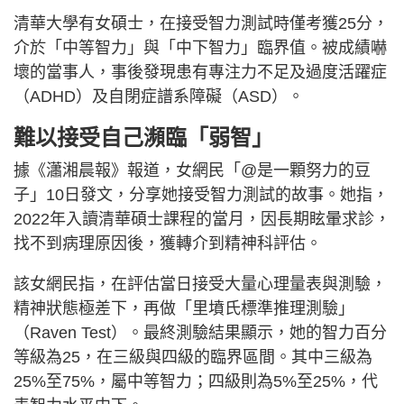
清華大學有女碩士，在接受智力測試時僅考獲25分，
介於「中等智力」與「中下智力」臨界值。被成績嚇
壞的當事人，事後發現患有專注力不足及過度活躍症
（ADHD）及自閉症譜系障礙（ASD）。
難以接受自己瀕臨「弱智」
據《瀟湘晨報》報道，女網民「@是一顆努力的豆
子」10日發文，分享她接受智力測試的故事。她指，
2022年入讀清華碩士課程的當月，因長期眩暈求診，
找不到病理原因後，獲轉介到精神科評估。
該女網民指，在評估當日接受大量心理量表與測驗，
精神狀態極差下，再做「里墳氏標準推理測驗」
（Raven Test）。最終測驗結果顯示，她的智力百分
等級為25，在三級與四級的臨界區間。其中三級為
25%至75%，屬中等智力；四級則為5%至25%，代