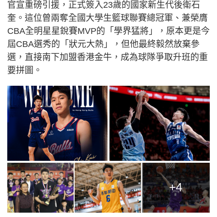
官宣重磅引援，正式簽入23歲的國家新⽣代後衛石
奎。這位曾兩奪全國大學生籃球聯賽總冠軍、兼榮膺
CBA全明星星銳賽MVP的「學界猛將」，原本更是今
屆CBA選秀的「狀元大熱」，但他最終毅然放棄參
選，直接南下加盟香港金牛，成為球隊爭取升班的重
要拼圖。
+4