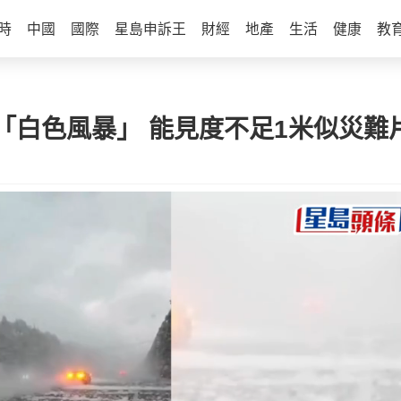
時
中國
國際
星島申訴王
財經
地產
生活
健康
教
「白色風暴」 能見度不足1米似災難