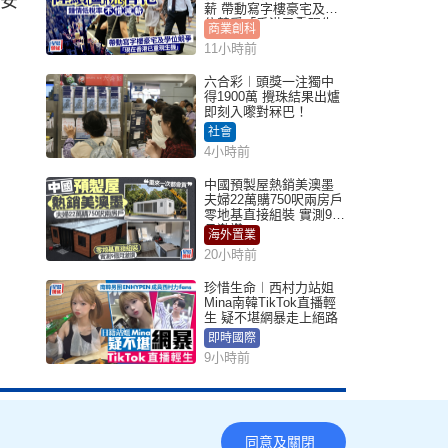
除安
薪 帶動寫字樓豪宅及學
位競爭「香港已重現生
商業創科
機」
11小時前
六合彩︱頭獎一注獨中
得1900萬 攪珠結果出爐
即刻入嚟對冧巴！
社會
4小時前
中國預製屋熱銷美澳墨
夫婦22萬購750呎兩房戶
零地基直接組裝 實測9個
月激讚
海外置業
20小時前
珍惜生命︱西村力站姐
Mina南韓TikTok直播輕
生 疑不堪網暴走上絕路
即時國際
9小時前
同意及關閉