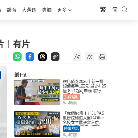
繁
简
育
體育
大灣區
專欄
更多
片︱有片
最Hit
銀色債券2026｜新一批
銀債每手1萬元 最少4.25
厘 8.21起可申購 發行金
額最多550億
投資理財
8小時前
「你個frd廢！」JUPAS
放榜炫耀港大醫科Offer
名校女生囂張留言惹眾
怒 醫學院澄清：宣稱
時事熱話
「40.5分獲錄取」不符事
8小時前
實｜Juicy叮