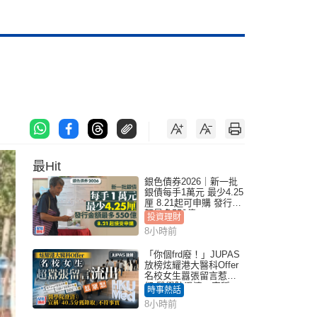
最Hit
銀色債券2026｜新一批
銀債每手1萬元 最少4.25
厘 8.21起可申購 發行金
額最多550億
投資理財
8小時前
「你個frd廢！」JUPAS
放榜炫耀港大醫科Offer
名校女生囂張留言惹眾
怒 醫學院澄清：宣稱
時事熱話
「40.5分獲錄取」不符事
8小時前
實｜Juicy叮