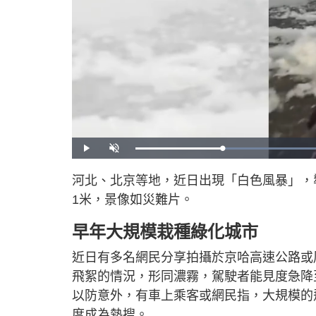
P
U
l
n
a
m
y
u
河北、北京等地，近日出現「白色風暴」，
t
e
1米，景像如災難片。
早年大規模栽種綠化城市
近日有多名網民分享拍攝於京哈高速公路或
飛絮的情況，形同濃霧，駕駛者能見度急降
以防意外，有車上乘客或網民指，大規模的
度成為熱搜。