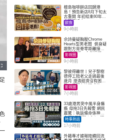
檀島咖啡餅店回歸港
島！預告新店8月下旬太
古重開 年初結束80年歷
史灣仔總店
飲食
9小時前
佘詩曼疑胸壓Chrome
Hearts型男老闆 俯身疑
跟對方背脊零距離接觸
網民驚呼：企側邊唔
影視圈
得？
9小時前
F
u
黎彼得離世丨兒子黎樹
l
德停工陪老父走過最後
l
足
s
歲月 澄清經濟沒有困
c
難：傳聞有誇張成份
r
影視圈
e
02:44
e
7小時前
n
33歲港男突中風半身癱
瘓 母拖3日先報警 網民
震驚：執返條命係神蹟
色
自爆2個惡習｜Juicy叮
時事熱話
，
17小時前
一
外籍專才據報陸續回流