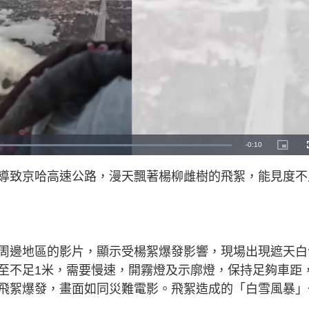
R
-
0:10
L
P
o
i
a
c
e
d
t
導致京哈高速公路，漫天飄著楊柳雌樹的飛絮，能見度不
e
u
d
r
m
:
e
1
-
0
i
a
0
n
.
-
0
P
i
0
i
%
c
t
n
周邊地區的影片，顯示受楊絮爆發影響，現場出現遮天白
u
r
e
至不足1米，需要慢速，開霧燈及示廓燈，保持足夠車距
i
飛絮爆發，畫面如同災難電影。飛絮造成的「白雪風暴」
n