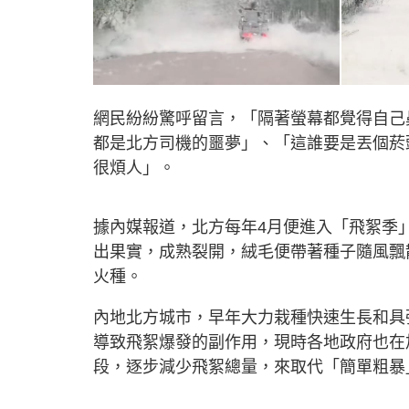
網民紛紛驚呼留言，「隔著螢幕都覺得自己
都是北方司機的噩夢」、「這誰要是丟個菸
很煩人」。
據內媒報道，北方每年4月便進入「飛絮季
出果實，成熟裂開，絨毛便帶著種子隨風飄
火種。
內地北方城市，早年大力栽種快速生長和具
導致飛絮爆發的副作用，現時各地政府也在
段，逐步減少飛絮總量，來取代「簡單粗暴