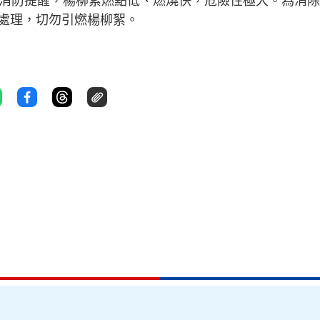
京消防提醒，楊柳絮燃點低、燃燒快，危險性極大。為消
處理，切勿引燃楊柳絮。