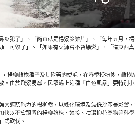
鼻炎犯了」、「簡直就是楊絮災難片」、「每年五月，楊
頭！可毀了」、「如果有火源會不會爆燃」、「這東西真
」，楊柳雌株種子及其附著的絨毛，在春季授粉後，雌樹
散。由於飛絮易燃，民眾遇上這種「白色風暴」要特別小
強大遮蔭能力的楊柳樹，以綠化環境及減低沙塵暴影響，
加快以不會飄絮的楊柳雄株、嫁接、噴灑抑花藥物等科學
」式砍伐。