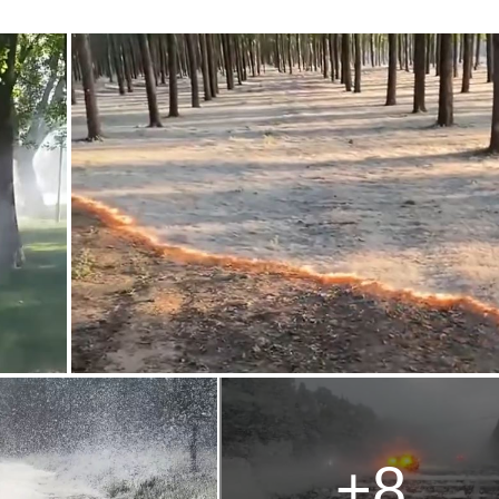
g
T
i
m
e
+8