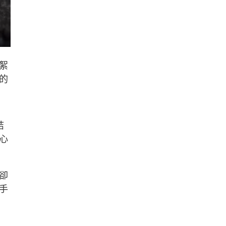
絮
的
結
心
卻
手