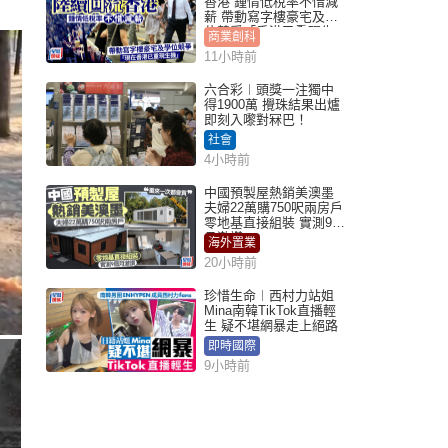
香港 鍾情低稅率不惜減
薪 帶動寫字樓豪宅及學
位競爭「香港已重現生
商業創科
機」
11小時前
六合彩︱頭獎一注獨中
得1900萬 攪珠結果出爐
即刻入嚟對冧巴！
社會
4小時前
中國預製屋熱銷美澳墨
夫婦22萬購750呎兩房戶
零地基直接組裝 實測9個
月激讚
海外置業
20小時前
珍惜生命︱西村力站姐
Mina南韓TikTok直播輕
生 疑不堪網暴走上絕路
即時國際
9小時前