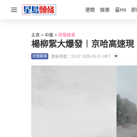
港聞
娛樂
最Hit
即
主頁
中國
奇聞趣事
楊柳絮大爆發︱京哈高速現
更新時間：15:07 2026-05-11 HKT
奇聞趣事