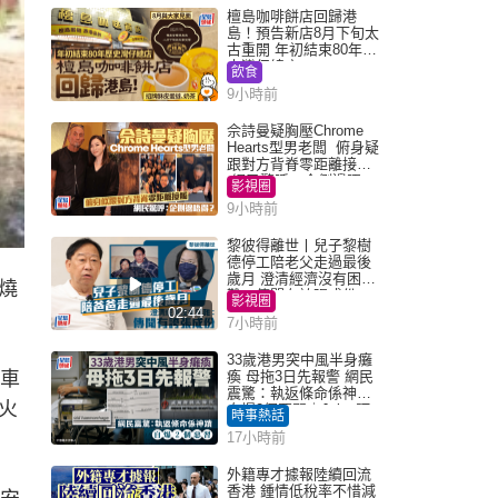
檀島咖啡餅店回歸港
島！預告新店8月下旬太
古重開 年初結束80年歷
史灣仔總店
飲食
9小時前
佘詩曼疑胸壓Chrome
Hearts型男老闆 俯身疑
跟對方背脊零距離接觸
網民驚呼：企側邊唔
影視圈
得？
9小時前
黎彼得離世丨兒子黎樹
德停工陪老父走過最後
歲月 澄清經濟沒有困
燒
難：傳聞有誇張成份
影視圈
02:44
7小時前
33歲港男突中風半身癱
油車
瘓 母拖3日先報警 網民
震驚：執返條命係神蹟
火
自爆2個惡習｜Juicy叮
時事熱話
17小時前
外籍專才據報陸續回流
香港 鍾情低稅率不惜減