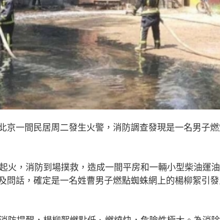
北京一間民居周二發生火警，消防調查發現是一名男子燃
落起火，消防到場撲救，造成一間平房和一輛小型柴油運
及問話，確定是一名姓曹男子燃點蜘蛛網上的楊柳絮引發