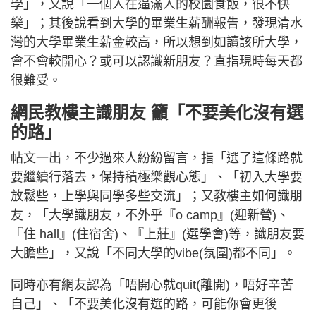
學」，又說「一個人在逼滿人的校園食飯，很不快
樂」；其後說看到大學的畢業生薪酬報告，發現清水
灣的大學畢業生薪金較高，所以想到如讀該所大學，
會不會較開心？或可以認識新朋友？直指現時每天都
很難受。
網民教樓主識朋友 籲「不要美化沒有選
的路」
帖文一出，不少過來人紛紛留言，指「選了這條路就
要繼續行落去，保持積極樂觀心態」、「初入大學要
放鬆些，上學與同學多些交流」；又教樓主如何識朋
友，「大學識朋友，不外乎『o camp』(迎新營)、
『住 hall』(住宿舍)、『上莊』(選學會)等，識朋友要
大膽些」，又說「不同大學的vibe(氛圍)都不同」。
同時亦有網友認為「唔開心就quit(離開)，唔好辛苦
自己」、「不要美化沒有選的路，可能你會更後