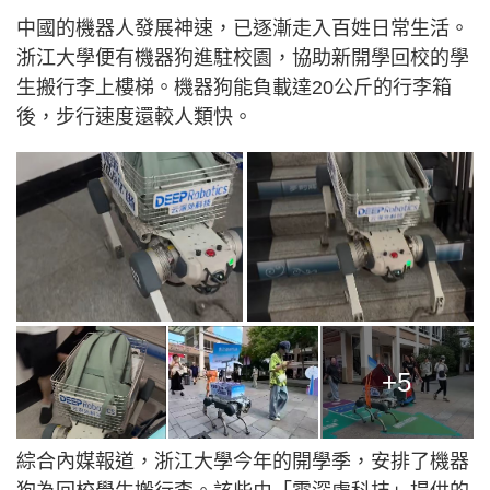
中國的機器人發展神速，已逐漸走入百姓日常生活。
浙江大學便有機器狗進駐校園，協助新開學回校的學
生搬行李上樓梯。機器狗能負載達20公斤的行李箱
後，步行速度還較人類快。
+5
綜合內媒報道，浙江大學今年的開學季，安排了機器