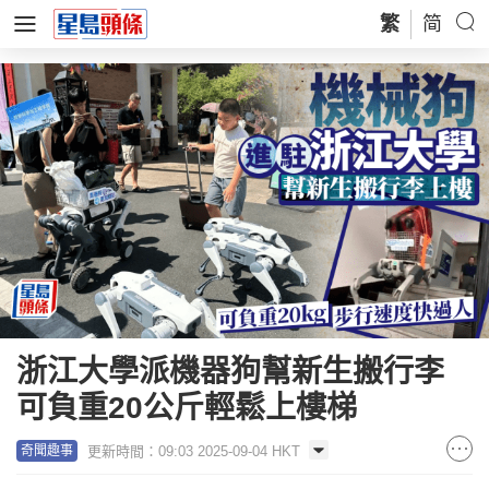
繁
简
浙江大學派機器狗幫新生搬行李
可負重20公斤輕鬆上樓梯
更新時間：09:03 2025-09-04 HKT
奇聞趣事