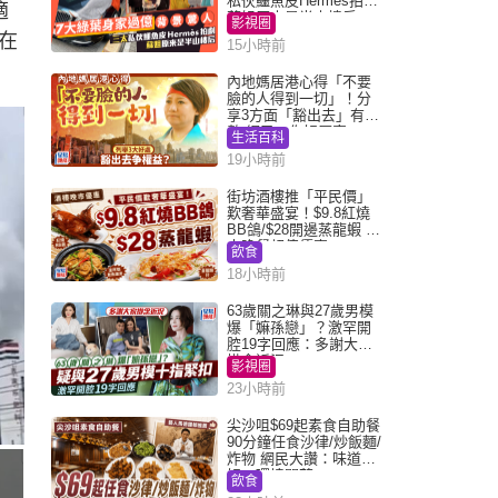
私伙鱷魚皮Hermès拍劇
適
蘇姐原來是半山樓后
影視圈
在
15小時前
內地媽居港心得「不要
臉的人得到一切」！分
享3方面「豁出去」有著
數 網民：你好厲害
生活百科
19小時前
街坊酒樓推「平民價」
歎奢華盛宴！$9.8紅燒
BB鴿/$28開邊蒸龍蝦 3
大晚餐超值優惠
飲食
18小時前
63歲關之琳與27歲男模
爆「嫲孫戀」？激罕開
腔19字回應：多謝大家
掛念近況
影視圈
23小時前
尖沙咀$69起素食自助餐
90分鐘任食沙律/炒飯麵/
炸物 網民大讚：味道
好，環境闊落
飲食