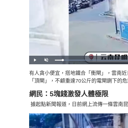
P
U
l
n
a
m
y
u
有人貪小便宜，搭地鐵合「衝閘」，雲南近
t
e
「頂閘」，不顧重達70公斤的電閘鍘下的危
網民：5塊錢激發人體極限
據起點新聞報道，日前網上流傳一條雲南昆