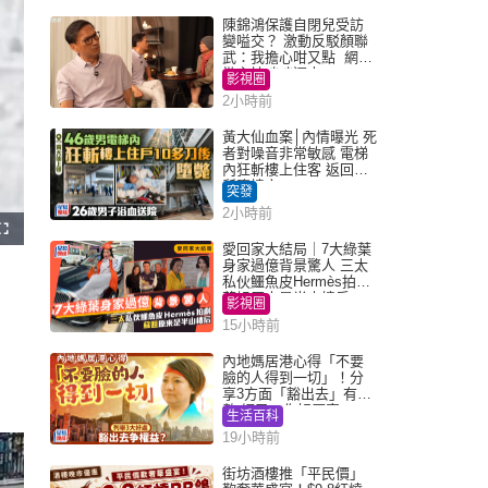
陳錦鴻保護自閉兒受訪
變嗌交？ 激動反駁顏聯
武：我擔心咁又點 網民
批主持咄咄逼人
影視圈
2小時前
黃大仙血案│內情曝光 死
者對噪音非常敏感 電梯
內狂斬樓上住客 返回住
所墮樓亡
突發
2小時前
F
u
愛回家大結局｜7大綠葉
l
身家過億背景驚人 三太
l
s
私伙鱷魚皮Hermès拍劇
c
蘇姐原來是半山樓后
r
影視圈
e
e
15小時前
n
內地媽居港心得「不要
臉的人得到一切」！分
享3方面「豁出去」有著
數 網民：你好厲害
生活百科
19小時前
街坊酒樓推「平民價」