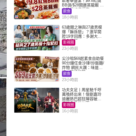
歎奢華盛宴！$9.8紅燒
BB鴿/$28開邊蒸龍蝦 3
大晚餐超值優惠
飲食
18小時前
63歲關之琳與27歲男模
爆「嫲孫戀」？激罕開
腔19字回應：多謝大家
掛念近況
影視圈
23小時前
尖沙咀$69起素食自助餐
90分鐘任食沙律/炒飯麵/
炸物 網民大讚：味道
好，環境闊落
飲食
23小時前
功夫女足丨周星馳千呼
萬喚終出來！偕劉嘉玲
迪麗熱巴超狂陣容破天
荒現身香港謝票
影視圈
16小時前