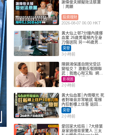
謝偉俊夫婦擬效法蔡瀾
｜周顯
投資理財
2026-08-07 06:00 HKT
黃大仙上邨7分鐘內連爆
血案 26歲男電梯內全身
刀傷送院 另一46歲男倒
斃平台
突發
3小時前
陳錦鴻保護自閉兒受訪
變嗌交？ 激動反駁顏聯
武：我擔心咁又點 網民
批主持咄咄逼人
影視圈
2小時前
黃大仙血案│內情曝光 死
者對噪音非常敏感 電梯
內狂斬樓上住客 返回住
所墮樓亡
突發
2小時前
愛回家大結局｜7大綠葉
身家過億背景驚人 三太