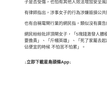
子是否受傷，也怕有其他人效法增加安全風
有律師指出，涉事女子的行為涉嫌毀損公共
也有自稱電閘行業的網民指，類似沒有廣告
網民紛紛批評頂閘女子，「5塊錢激發人體
要擔責」、「斤幗英雄」、「死了家屬去起
佔便宜的時候 不怕苦不怕累」。
↓立即下載星島頭條App↓