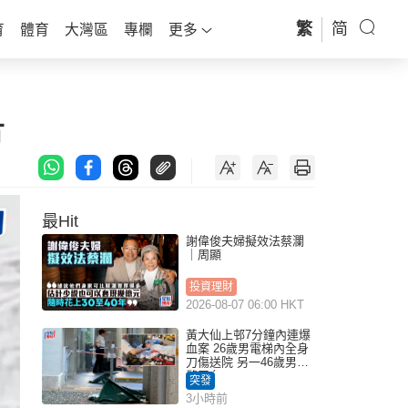
繁
简
育
體育
大灣區
專欄
更多
片
最Hit
謝偉俊夫婦擬效法蔡瀾
｜周顯
投資理財
2026-08-07 06:00 HKT
黃大仙上邨7分鐘內連爆
血案 26歲男電梯內全身
刀傷送院 另一46歲男倒
斃平台
突發
3小時前