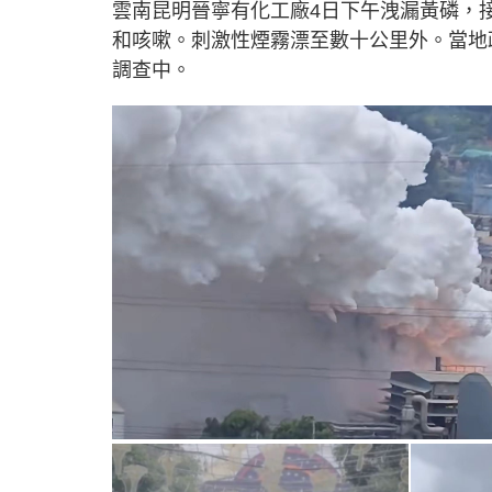
雲南昆明晉寧有化工廠4日下午洩漏黃磷，
和咳嗽。刺激性煙霧漂至數十公里外。當地
調查中。