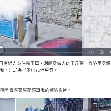
R
-
0:18
L
P
o
i
a
c
e
d
t
日有婦人為泊霸王車，則變身做人肉千斤頂，冒險用身體
e
u
d
r
m
:
e
險，只是為了少付¥5停車費。
1
-
0
i
a
0
n
.
-
0
P
i
0
i
%
c
t
n
明呈貢區某屋苑停車場的驚險影片。
u
r
e
i
n