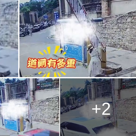
g
T
i
m
e
+2