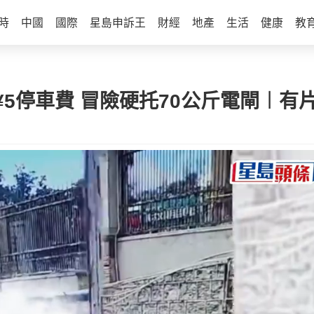
時
中國
國際
星島申訴王
財經
地產
生活
健康
教
5停車費 冒險硬托70公斤電閘︱有