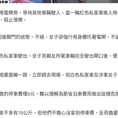
降電閘旁，等待其他車輛駛入。當一輛紅色私家車進入時
，阻止落閘。
回復關門的狀態。不過，女子卻強行用身體托著電閘，不
色私家車駛出。女子見親友所駕車輛完全駛出閘口後，便
視畫面嚇一跳，立即趕去現場，但白色私家車及涉事女子
激的停車費僅5元，難以理解為節省泊車費而做出這樣危
差不多有70公斤，但他們不擔心沒拿到停車費，反而擔